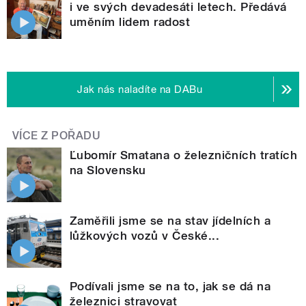
i ve svých devadesáti letech. Předává
uměním lidem radost
Jak nás naladíte na DABu
VÍCE Z POŘADU
Ľubomír Smatana o železničních tratích
na Slovensku
Zaměřili jsme se na stav jídelních a
lůžkových vozů v České...
Podívali jsme se na to, jak se dá na
železnici stravovat