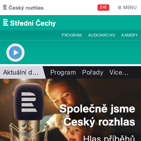
Přejít k hlavnímu obsahu
MENU
ŽIVĚ
PROGRAM
AUDIOARCHIV
KAMERY
Aktuální dění
Program
Pořady
Více
…