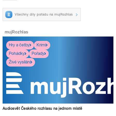
Všechny díly pořadu na mujRozhlas
pause
mujRozhlas
Hry a četby
Krimi
Pohádky
Pořady
Živé vysílání
Audiosvět Českého rozhlasu na jednom místě