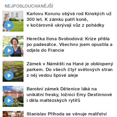
NEJPOSLOUCHANĚJŠÍ
Karlovu Korunu obývá rod Kinských už
300 let. K zámku patří koně,
v kočárovně ukrývají vůz z pohádky
Herečka Ilona Svobodová: Krize přišla
po padesátce. Všechno jsem opustila a
odjela do Francie
Zámek v Náměšti na Hané je obklopený
parkem. Do všech čtyř světových stran
z něj vedou lipové aleje
Barokní zámek Dětenice láká na
unikátní fresky, ložnici Emy Destinnové
i děla maltézských rytířů
Stanislav Příhoda se věnuje malířství