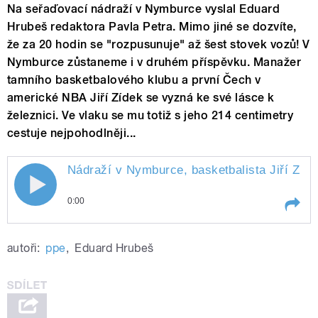
Na seřaďovací nádraží v Nymburce vyslal Eduard
Hrubeš redaktora Pavla Petra. Mimo jiné se dozvíte,
že za 20 hodin se "rozpusunuje" až šest stovek vozů! V
Nymburce zůstaneme i v druhém příspěvku. Manažer
tamního basketbalového klubu a první Čech v
americké NBA Jiří Zídek se vyzná ke své lásce k
železnici. Ve vlaku se mu totiž s jeho 214 centimetry
cestuje nejpohodlněji...
Nádraží v Nymburce, basketbalista Jiří Zíde
0:00
Play /
vlakem
Nádraží v Nymburce, basketbalista
autoři:
ppe
,
Eduard Hrubeš
Jiří Zídek a jeho cestování