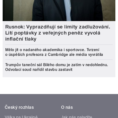
Rusnok: Vyprazdňují se limity zadlužování.
Lití poptávky z veřejných peněz vyvolá
inflační tlaky
Mělo jít o nadaného akademika i sportovce. Tvrzení
o úspěších profesora z Cambridge ale média vyvrátila
Trumpův taneční sál Bílého domu je zatím v nedohlednu.
Odvolací soud nařídil stavbu zastavit
Český rozhlas
O nás
Válka na Ukrajině
Jak nás naladíte