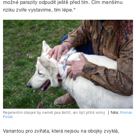
možné parazity odpudit ještě před tím. Čím menšímu
riziku zvíře vystavíme, tím lépe.“
Repelentní obojek by neměl psa škrtit, ani být příliš volný
|
foto:
Roman
Polák
Variantou pro zvířata, která nejsou na obojky zvyklá,