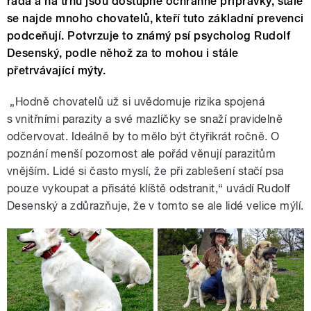
řada a na trhu jsou dostupné ochranné přípravky, stále
se najde mnoho chovatelů, kteří tuto základní prevenci
podceňují. Potvrzuje to známý psí psycholog Rudolf
Desenský, podle něhož za to mohou i stále
přetrvávající mýty.
„Hodně chovatelů už si uvědomuje rizika spojená
s vnitřními parazity a své mazlíčky se snaží pravidelně
odčervovat. Ideálně by to mělo být čtyřikrát ročně. O
poznání menší pozornost ale pořád věnují parazitům
vnějším. Lidé si často myslí, že při zablešení stačí psa
pouze vykoupat a přisáté klíště odstranit,“ uvádí Rudolf
Desenský a zdůrazňuje, že v tomto se ale lidé velice mýlí.