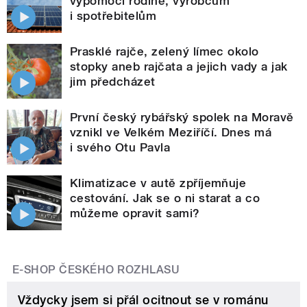
vypomoci rodině, výrobcům
i spotřebitelům
Prasklé rajče, zelený límec okolo
stopky aneb rajčata a jejich vady a jak
jim předcházet
První český rybářský spolek na Moravě
vznikl ve Velkém Meziříčí. Dnes má
i svého Otu Pavla
Klimatizace v autě zpříjemňuje
cestování. Jak se o ni starat a co
můžeme opravit sami?
E-SHOP ČESKÉHO ROZHLASU
Vždycky jsem si přál ocitnout se v románu