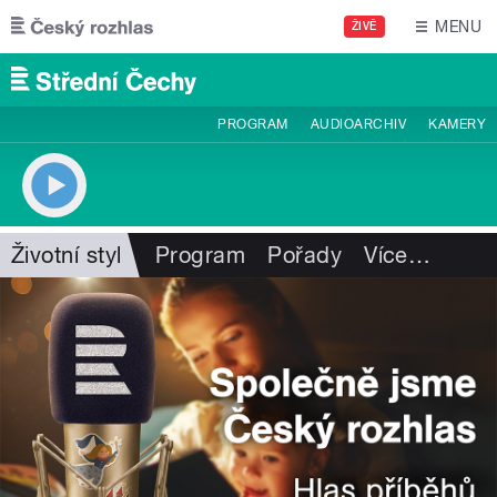
Přejít k hlavnímu obsahu
MENU
ŽIVĚ
PROGRAM
AUDIOARCHIV
KAMERY
Životní styl
Program
Pořady
Více
…