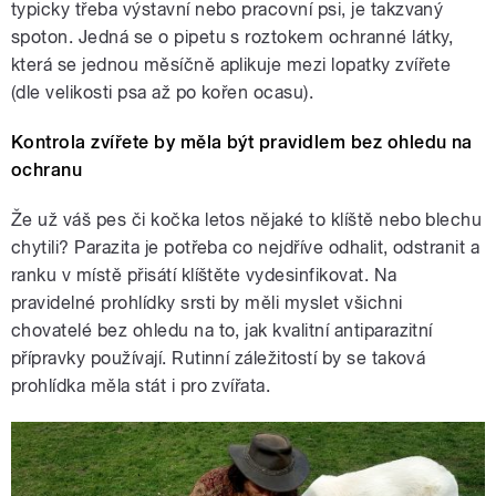
typicky třeba výstavní nebo pracovní psi, je takzvaný
spoton. Jedná se o pipetu s roztokem ochranné látky,
která se jednou měsíčně aplikuje mezi lopatky zvířete
(dle velikosti psa až po kořen ocasu).
Kontrola zvířete by měla být pravidlem bez ohledu na
ochranu
Že už váš pes či kočka letos nějaké to klíště nebo blechu
chytili? Parazita je potřeba co nejdříve odhalit, odstranit a
ranku v místě přisátí klíštěte vydesinfikovat. Na
pravidelné prohlídky srsti by měli myslet všichni
chovatelé bez ohledu na to, jak kvalitní antiparazitní
přípravky používají. Rutinní záležitostí by se taková
prohlídka měla stát i pro zvířata.