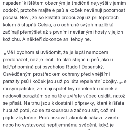
napadení klíštětem obecným je tradičně nejvyšší v jarním
období, protože majitelé psů a koček nevěnují pozornost
počasí. Neví, že se klíšťata probouzejí už při teplotách
kolem 5 stupňů Celsia, a o ochraně svých mazlíčků
začínají přemýšlet až s prvními nevítanými hosty v jejich
kožichu. A někteří dokonce ani tehdy ne.
„Měli bychom si uvědomit, že je lepší nemocem
předcházet, než je léčit. To platí stejně u psů jako u
lidí,“připomíná psí psycholog Rudolf Desenský.
Osvědčeným prostředkem ochrany před vnějšími
parazity psů i koček jsou už po léta repelentní obojky. „Je
mi sympatické, že mají spolehlivý repelentní účinek a
nedovolí parazitům se na těle zvířete vůbec usídlit, natož
se přisát. Na trhu jsou k dostání i přípravky, které klíšťata
hubí až poté, co se zakousnou a začnou sát, což mi
přijde zbytečné. Proč riskovat jakoukoli nákazu zvířete
nebo ho vystavovat nepříjemnému svědění, když je