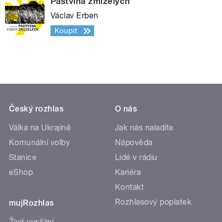
Pastvina zmizelých
Václav Erben
Koupit
Český rozhlas
O nás
Válka na Ukrajině
Jak nás naladíte
Komunální volby
Nápověda
Stanice
Lidé v rádiu
eShop
Kariéra
Kontakt
Rozhlasový poplatek
mujRozhlas
Živé vysílání