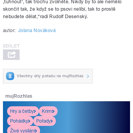
‚tuhnout‘, tak trochu zvolněte. Nikdy by to ale nemělo
skončit tak, že když se to psovi nelíbí, tak to prostě
nebudete dělat,“radí Rudolf Desenský.
autor:
Jolana Nováková
Všechny díly pořadu na mujRozhlas
mujRozhlas
Hry a četby
Krimi
Pohádky
Pořady
Živé vysílání