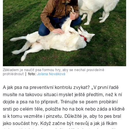
Základem je naučit psa formou hry, aby se nechal pravidelně
prohlédnout
|
foto:
Jolana Nováková
A jak psa na preventivní kontrolu zvykat? „V první řadě
musíte na takovou situaci myslet ještě předtím, než k ní
dojde a psa na to připravit. Trénujte se psem probírání
srsti po celém těle, položte ho na bok nebo záda a klidně
si k tomu vezměte i pinzetu. Důležité je, aby to pes bral
jako součást hry. Když začne být nesvůj a jak já říkám