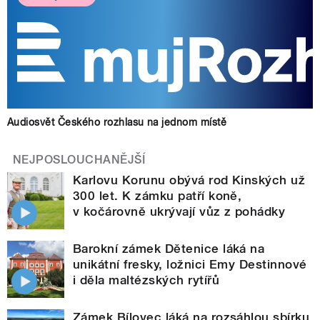
Audiosvět Českého rozhlasu na jednom místě
NEJPOSLOUCHANĚJŠÍ
Karlovu Korunu obývá rod Kinských už
300 let. K zámku patří koně,
v kočárovně ukrývají vůz z pohádky
Barokní zámek Dětenice láká na
unikátní fresky, ložnici Emy Destinnové
i děla maltézských rytířů
Zámek Bílovec láká na rozsáhlou sbírku