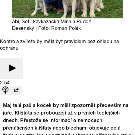
Abi, Sefi, kavkazačka Míňa a Rudolf
Desenský | Foto:
Roman Polák
Kontrola zvířete by měla být pravidlem bez ohledu na
ochranu
2:54
Majitelé psů a koček by měli zpozornět především na
jaře. Klíšťata se probouzejí už v prvních teplejších
dnech. Přestože se informací o nemocech
přenášených klíšťaty nebo blechami objevuje celá