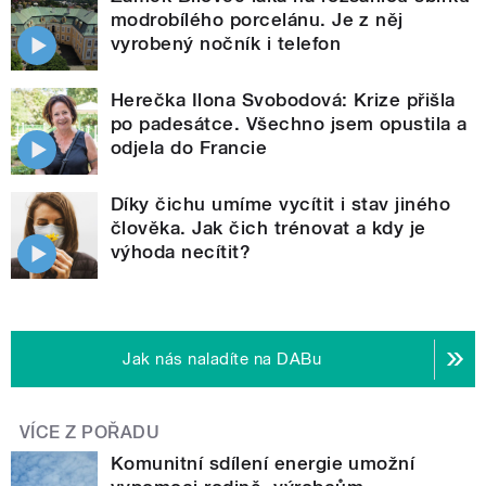
modrobílého porcelánu. Je z něj
vyrobený nočník i telefon
Herečka Ilona Svobodová: Krize přišla
po padesátce. Všechno jsem opustila a
odjela do Francie
Díky čichu umíme vycítit i stav jiného
člověka. Jak čich trénovat a kdy je
výhoda necítit?
Jak nás naladíte na DABu
VÍCE Z POŘADU
Komunitní sdílení energie umožní