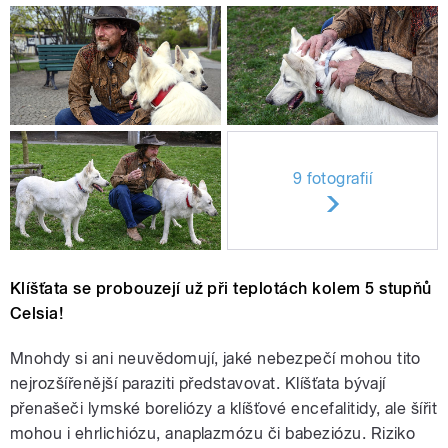
9 fotografií
Klíšťata se probouzejí už při teplotách kolem 5 stupňů
Celsia!
Mnohdy si ani neuvědomují, jaké nebezpečí mohou tito
nejrozšířenější paraziti představovat. Klíšťata bývají
přenašeči lymské boreliózy a klíšťové encefalitidy, ale šířit
mohou i ehrlichiózu, anaplazmózu či babeziózu. Riziko