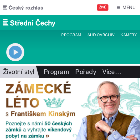
Přejít k hlavnímu obsahu
MENU
ŽIVĚ
PROGRAM
AUDIOARCHIV
KAMERY
Životní styl
Program
Pořady
Více
…