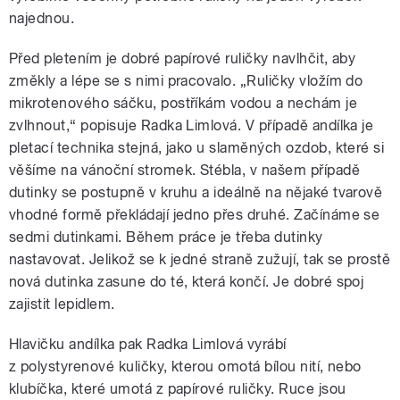
najednou.
Před pletením je dobré papírové ruličky navlhčit, aby
změkly a lépe se s nimi pracovalo. „Ruličky vložím do
mikrotenového sáčku, postříkám vodou a nechám je
zvlhnout,“ popisuje Radka Limlová. V případě andílka je
pletací technika stejná, jako u slaměných ozdob, které si
věšíme na vánoční stromek. Stébla, v našem případě
dutinky se postupně v kruhu a ideálně na nějaké tvarově
vhodné formě překládají jedno přes druhé. Začínáme se
sedmi dutinkami. Během práce je třeba dutinky
nastavovat. Jelikož se k jedné straně zužují, tak se prostě
nová dutinka zasune do té, která končí. Je dobré spoj
zajistit lepidlem.
Hlavičku andílka pak Radka Limlová vyrábí
z polystyrenové kuličky, kterou omotá bílou nití, nebo
klubíčka, které umotá z papírové ruličky. Ruce jsou