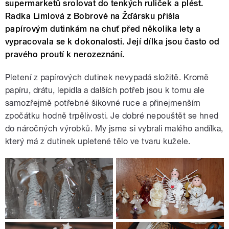
supermarketů srolovat do tenkých ruliček a plést.
Radka Limlová z Bobrové na Žďársku přišla
papírovým dutinkám na chuť před několika lety a
vypracovala se k dokonalosti. Její dílka jsou často od
pravého proutí k nerozeznání.
Pletení z papírových dutinek nevypadá složitě. Kromě
papíru, drátu, lepidla a dalších potřeb jsou k tomu ale
samozřejmě potřebné šikovné ruce a přinejmenším
zpočátku hodně trpělivosti. Je dobré nepouštět se hned
do náročných výrobků. My jsme si vybrali malého andílka,
který má z dutinek upletené tělo ve tvaru kužele.