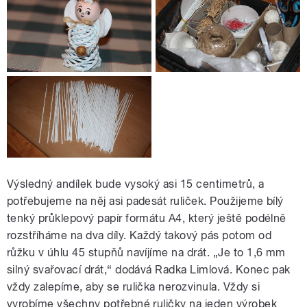
Výsledný andílek bude vysoký asi 15 centimetrů, a
potřebujeme na něj asi padesát ruliček. Použijeme bílý
tenký průklepový papír formátu A4, který ještě podélně
rozstříháme na dva díly. Každý takový pás potom od
růžku v úhlu 45 stupňů navíjíme na drát. „Je to 1,6 mm
silný svařovací drát,“ dodává Radka Limlová. Konec pak
vždy zalepíme, aby se rulička nerozvinula. Vždy si
vyrobíme všechny potřebné ruličky na jeden výrobek