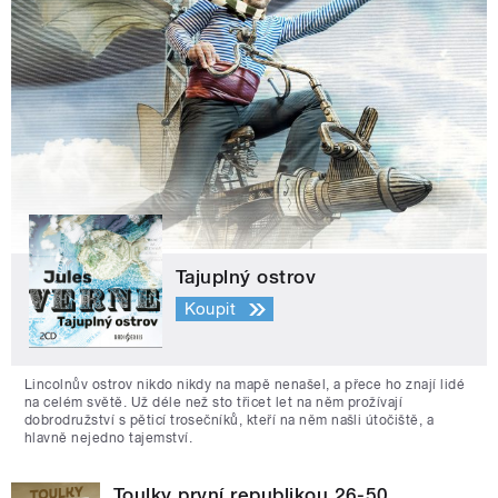
Tajuplný ostrov
Koupit
Lincolnův ostrov nikdo nikdy na mapě nenašel, a přece ho znají lidé
na celém světě. Už déle než sto třicet let na něm prožívají
dobrodružství s pěticí trosečníků, kteří na něm našli útočiště, a
hlavně nejedno tajemství.
Toulky první republikou 26-50