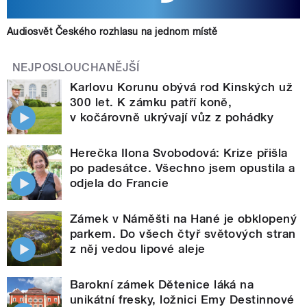
Audiosvět Českého rozhlasu na jednom místě
NEJPOSLOUCHANĚJŠÍ
Karlovu Korunu obývá rod Kinských už
300 let. K zámku patří koně,
v kočárovně ukrývají vůz z pohádky
Herečka Ilona Svobodová: Krize přišla
po padesátce. Všechno jsem opustila a
odjela do Francie
Zámek v Náměšti na Hané je obklopený
parkem. Do všech čtyř světových stran
z něj vedou lipové aleje
Barokní zámek Dětenice láká na
unikátní fresky, ložnici Emy Destinnové