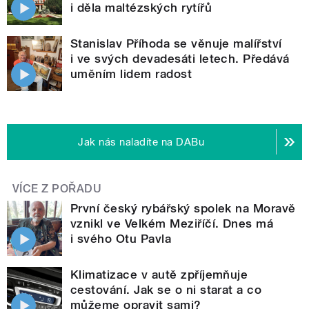
i děla maltézských rytířů
Stanislav Příhoda se věnuje malířství
i ve svých devadesáti letech. Předává
uměním lidem radost
Jak nás naladíte na DABu
VÍCE Z POŘADU
První český rybářský spolek na Moravě
vznikl ve Velkém Meziříčí. Dnes má
i svého Otu Pavla
Klimatizace v autě zpříjemňuje
cestování. Jak se o ni starat a co
můžeme opravit sami?