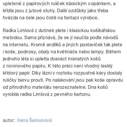
upletené z papírových ruliček klasickým copánkem, a
křídla jsou z jutové stuhy. Další ozdůbky jako třeba
hvězda na čele jsou čistě na fantazii výrobce.
Radka Limlová z dutinek plete i klasickou košíkářskou
metodou. Sama přiznává, že se jí naučila podle návodů
na internetu. Kromě andílků a jiných postaviček tak plete
i koše, podnosy, obaly na květináče nebo lampy. Během
jednoho léta si upletla dvanáct hranatých košů
z novinového papíru. K této práci není vhodný lesklý
křídový papír. Díky lázni v roztoku rozpustné kávy dostaly
ruličky barvu proutí. Po nalakování jsou pak koše opravdu
od přírodního materiálu nerozeznatelné. Dna košů
vyrobila radka Limlová z pevného kartonu.
autor:
Irena Šarounová