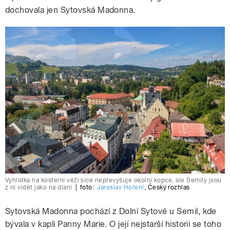
dochovala jen Sytovská Madonna.
Vyhlídka na kostelní věži sice nepřevyšuje okolní kopce, ale Semily jsou
z ní vidět jako na dlani
|
foto:
Jaroslav Hoření
,
Český rozhlas
Sytovská Madonna pochází z Dolní Sytové u Semil, kde
bývala v kapli Panny Marie. O její nejstarší historii se toho