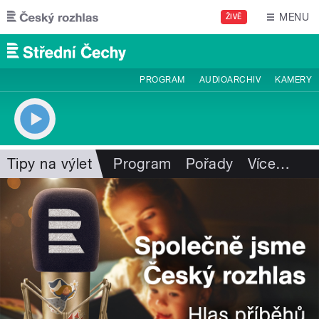
Přejít k hlavnímu obsahu
MENU
ŽIVĚ
PROGRAM
AUDIOARCHIV
KAMERY
Tipy na výlet
Program
Pořady
Více
…