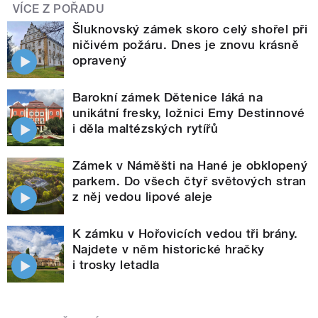
VÍCE Z POŘADU
Šluknovský zámek skoro celý shořel při
ničivém požáru. Dnes je znovu krásně
opravený
Barokní zámek Dětenice láká na
unikátní fresky, ložnici Emy Destinnové
i děla maltézských rytířů
Zámek v Náměšti na Hané je obklopený
parkem. Do všech čtyř světových stran
z něj vedou lipové aleje
K zámku v Hořovicích vedou tři brány.
Najdete v něm historické hračky
i trosky letadla