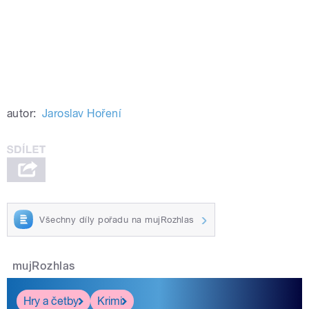
autor:
Jaroslav Hoření
Všechny díly pořadu na mujRozhlas
mujRozhlas
Hry a četby
Krimi