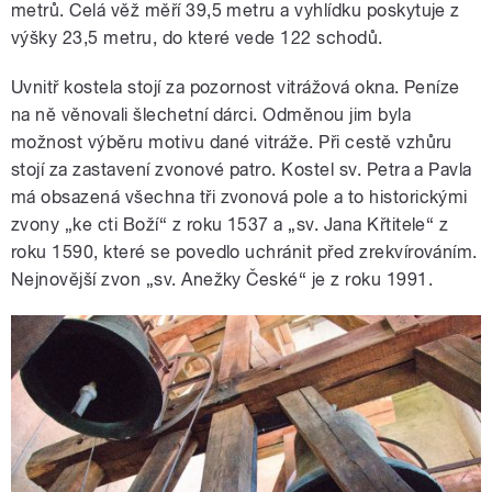
metrů. Celá věž měří 39,5 metru a vyhlídku poskytuje z
výšky 23,5 metru, do které vede 122 schodů.
Uvnitř kostela stojí za pozornost vitrážová okna. Peníze
na ně věnovali šlechetní dárci. Odměnou jim byla
možnost výběru motivu dané vitráže. Při cestě vzhůru
stojí za zastavení zvonové patro. Kostel sv. Petra a Pavla
má obsazená všechna tři zvonová pole a to historickými
zvony „ke cti Boží“ z roku 1537 a „sv. Jana Křtitele“ z
roku 1590, které se povedlo uchránit před zrekvírováním.
Nejnovější zvon „sv. Anežky České“ je z roku 1991.