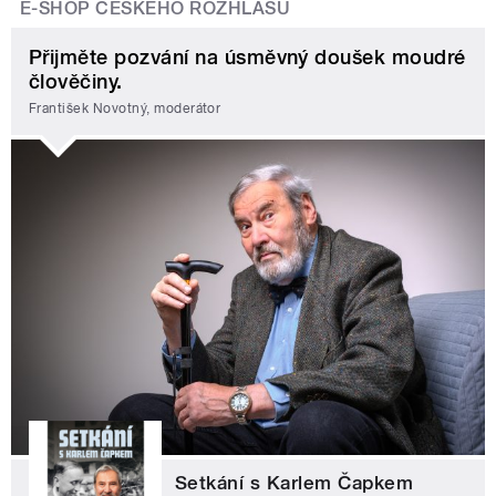
E-SHOP ČESKÉHO ROZHLASU
Přijměte pozvání na úsměvný doušek moudré
člověčiny.
František Novotný, moderátor
Setkání s Karlem Čapkem