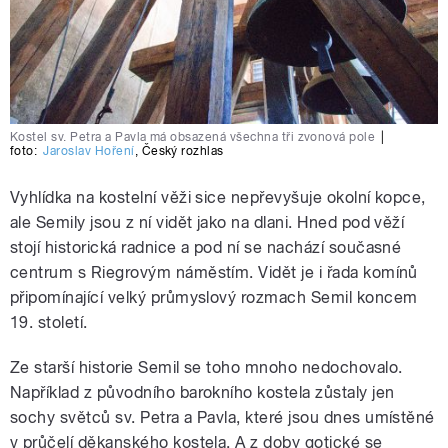
Kostel sv. Petra a Pavla má obsazená všechna tři zvonová pole
|
foto:
Jaroslav Hoření
,
Český rozhlas
Vyhlídka na kostelní věži sice nepřevyšuje okolní kopce,
ale Semily jsou z ní vidět jako na dlani. Hned pod věží
stojí historická radnice a pod ní se nachází současné
centrum s Riegrovým náměstím. Vidět je i řada komínů
připomínající velký průmyslový rozmach Semil koncem
19. století.
Ze starší historie Semil se toho mnoho nedochovalo.
Například z původního barokního kostela zůstaly jen
sochy světců sv. Petra a Pavla, které jsou dnes umístěné
v průčelí děkanského kostela. A z doby gotické se