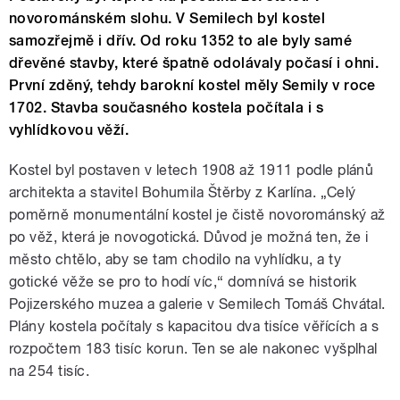
novorománském slohu. V Semilech byl kostel
samozřejmě i dřív. Od roku 1352 to ale byly samé
dřevěné stavby, které špatně odolávaly počasí i ohni.
První zděný, tehdy barokní kostel měly Semily v roce
1702. Stavba současného kostela počítala i s
vyhlídkovou věží.
Kostel byl postaven v letech 1908 až 1911 podle plánů
architekta a stavitel Bohumila Štěrby z Karlína. „Celý
poměrně monumentální kostel je čistě novorománský až
po věž, která je novogotická. Důvod je možná ten, že i
město chtělo, aby se tam chodilo na vyhlídku, a ty
gotické věže se pro to hodí víc,“ domnívá se historik
Pojizerského muzea a galerie v Semilech Tomáš Chvátal.
Plány kostela počítaly s kapacitou dva tisíce věřících a s
rozpočtem 183 tisíc korun. Ten se ale nakonec vyšplhal
na 254 tisíc.