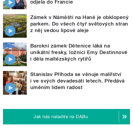
odjela do Francie
Zámek v Náměšti na Hané je obklopený
parkem. Do všech čtyř světových stran
z něj vedou lipové aleje
Barokní zámek Dětenice láká na
unikátní fresky, ložnici Emy Destinnové
i děla maltézských rytířů
Stanislav Příhoda se věnuje malířství
i ve svých devadesáti letech. Předává
uměním lidem radost
Jak nás naladíte na DABu