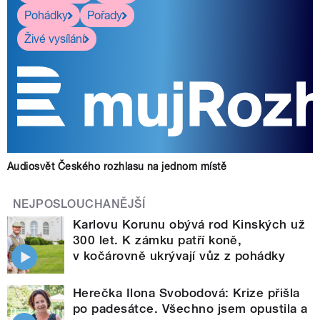
Pohádky
Pořady
Živé vysílání
Audiosvět Českého rozhlasu na jednom místě
NEJPOSLOUCHANĚJŠÍ
Karlovu Korunu obývá rod Kinských už
300 let. K zámku patří koně,
v kočárovně ukrývají vůz z pohádky
Herečka Ilona Svobodová: Krize přišla
po padesátce. Všechno jsem opustila a