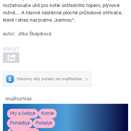
rozžehovače uhlí pro kotle ústředního topení, plynové
rožně… A hlavně nástěnné ploché průtokové ohřívače,
které i dnes nazýváme „karmou“.
autor:
Jitka Škápíková
Všechny díly pořadu na mujRozhlas
mujRozhlas
Hry a četby
Krimi
Pohádky
Pořady