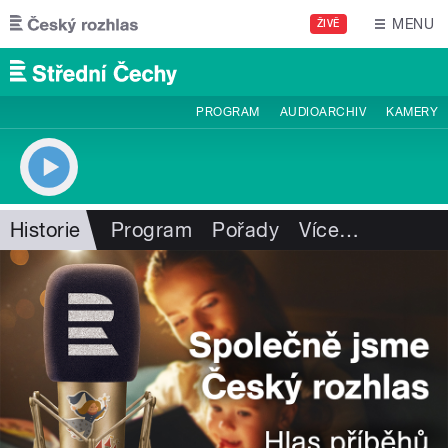
Přejít k hlavnímu obsahu
MENU
ŽIVĚ
PROGRAM
AUDIOARCHIV
KAMERY
Historie
Program
Pořady
Více
…