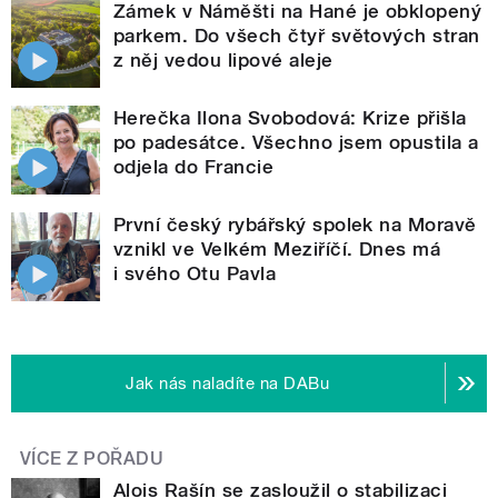
Zámek v Náměšti na Hané je obklopený
parkem. Do všech čtyř světových stran
z něj vedou lipové aleje
Herečka Ilona Svobodová: Krize přišla
po padesátce. Všechno jsem opustila a
odjela do Francie
První český rybářský spolek na Moravě
vznikl ve Velkém Meziříčí. Dnes má
i svého Otu Pavla
Jak nás naladíte na DABu
VÍCE Z POŘADU
Alois Rašín se zasloužil o stabilizaci