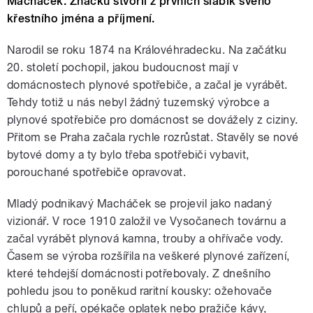
Macháček. Značku stvořil z prvních slabik svého
křestního jména a příjmení.
Narodil se roku 1874 na Královéhradecku. Na začátku
20. století pochopil, jakou budoucnost mají v
domácnostech plynové spotřebiče, a začal je vyrábět.
Tehdy totiž u nás nebyl žádný tuzemský výrobce a
plynové spotřebiče pro domácnost se dovážely z ciziny.
Přitom se Praha začala rychle rozrůstat. Stavěly se nové
bytové domy a ty bylo třeba spotřebiči vybavit,
porouchané spotřebiče opravovat.
Mladý podnikavý Macháček se projevil jako nadaný
vizionář. V roce 1910 založil ve Vysočanech továrnu a
začal vyrábět plynová kamna, trouby a ohřívače vody.
Časem se výroba rozšířila na veškeré plynové zařízení,
které tehdejší domácnosti potřebovaly. Z dnešního
pohledu jsou to poněkud raritní kousky: ožehovače
chlupů a peří, opékače oplatek nebo pražiče kávy,