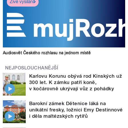
Živé vysílání
Audiosvět Českého rozhlasu na jednom místě
NEJPOSLOUCHANĚJŠÍ
Karlovu Korunu obývá rod Kinských už
300 let. K zámku patří koně,
v kočárovně ukrývají vůz z pohádky
Barokní zámek Dětenice láká na
unikátní fresky, ložnici Emy Destinnové
i děla maltézských rytířů