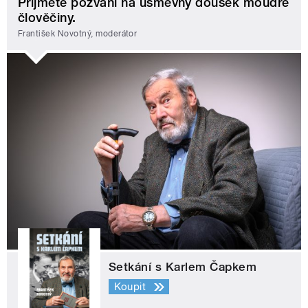
Přijměte pozvání na úsměvný doušek moudré
člověčiny.
František Novotný, moderátor
Setkání s Karlem Čapkem
Koupit