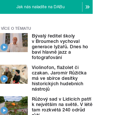
Jak nás naladíte na DABu
VÍCE O TÉMATU
Bývalý ředitel školy
v Broumech vychoval
generace lyžařů. Dnes ho
baví hlavně jazz a
fotografování
Violinofon, flažolet či
czakan. Jaromír Růžička
má ve sbírce desítky
historických hudebních
nástrojů
Růžový sad v Lidicích patří
k největším na světě. V létě
tam rozkvétá 240 odrůd