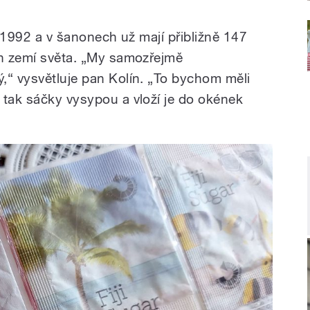
ce 1992 a v šanonech už mají přibližně 147
ch zemí světa. „My samozřejmě
,“ vysvětluje pan Kolín. „To bychom měli
 tak sáčky vysypou a vloží je do okének