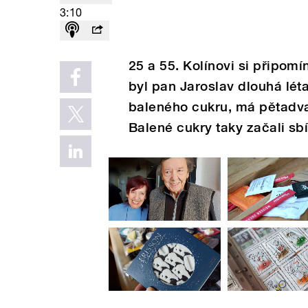
3:10
25 a 55. Kolínovi si připomí
byl pan Jaroslav dlouhá lét
baleného cukru, má pětadvac
Balené cukry taky začali sbí