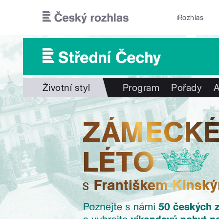
Přejít k hlavnímu obsahu
iRozhlas
Životní styl
Program
Pořady
A