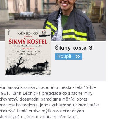
Šikmý kostel 3
Koupit
Románová kronika ztraceného města - léta 1945–
1961. Karin Lednická předkládá do značné míry
převratný, dosavadní paradigma měnící obraz
hornického regionu, jehož zahlazenou historii stále
překrývá tlustá vrstva mýtů a zakořeněných
stereotypů o „černé zemi a rudém kraji“.