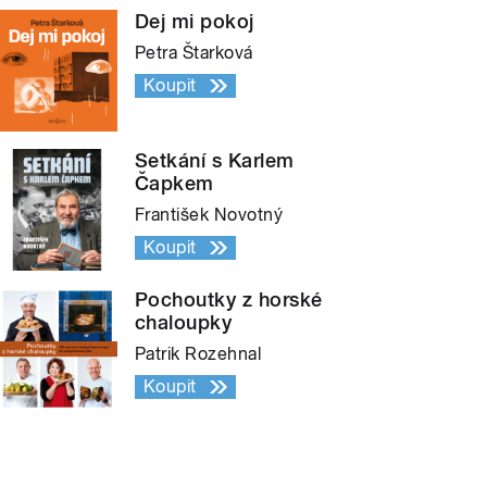
Dej mi pokoj
Petra Štarková
Koupit
Setkání s Karlem
Čapkem
František Novotný
Koupit
Pochoutky z horské
chaloupky
Patrik Rozehnal
Koupit