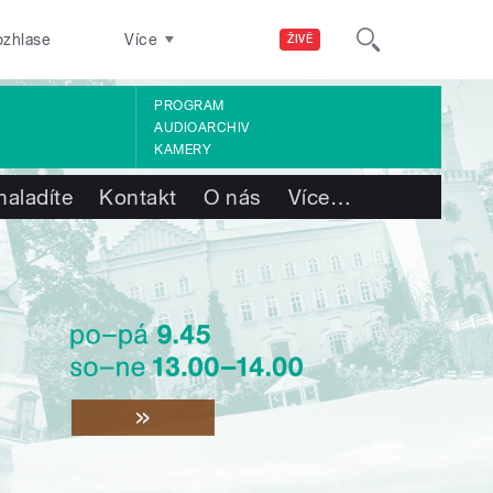
ozhlase
Více
ŽIVĚ
PROGRAM
AUDIOARCHIV
KAMERY
naladíte
Kontakt
O nás
Více
…