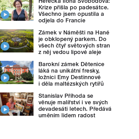
Herečka Ilona Svobodová:
Krize přišla po padesátce.
Všechno jsem opustila a
odjela do Francie
Zámek v Náměšti na Hané
je obklopený parkem. Do
všech čtyř světových stran
z něj vedou lipové aleje
Barokní zámek Dětenice
láká na unikátní fresky,
ložnici Emy Destinnové
i děla maltézských rytířů
Stanislav Příhoda se
věnuje malířství i ve svých
devadesáti letech. Předává
uměním lidem radost