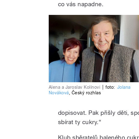
co vás napadne.
Alena a Jaroslav Kolínovi
|
foto:
Jolana
Nováková
,
Český rozhlas
dopisovat. Pak přišly děti, sp
sbírat ty cukry.“
Klub sběratelů baleného cukr