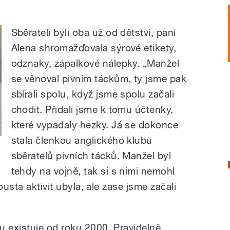
Sběrateli byli oba už od dětství, paní
Alena shromažďovala sýrové etikety,
odznaky, zápalkové nálepky. „Manžel
se věnoval pivním táckům, ty jsme pak
sbírali spolu, když jsme spolu začali
chodit. Přidali jsme k tomu účtenky,
které vypadaly hezky. Já se dokonce
stala členkou anglického klubu
sběratelů pivních tácků. Manžel byl
tehdy na vojně, tak si s nimi nemohl
ousta aktivit ubyla, ale zase jsme začali
u existuje od roku 2000. Pravidelně