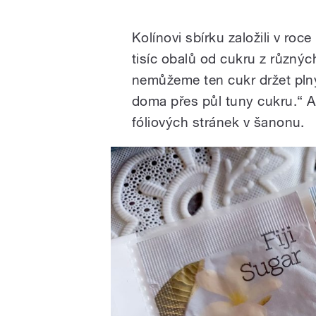
Kolínovi sbírku založili v ro
tisíc obalů od cukru z různý
nemůžeme ten cukr držet plný
doma přes půl tuny cukru.“ A
fóliových stránek v šanonu.