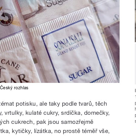
Český rozhlas
témat potisku, ale taky podle tvarů, těch
, vrtulky, kulaté cukry, srdíčka, domečky,
kých cukrech, pak jsou samozřejmě
ka, kytičky, lízátka, no prostě téměř vše,