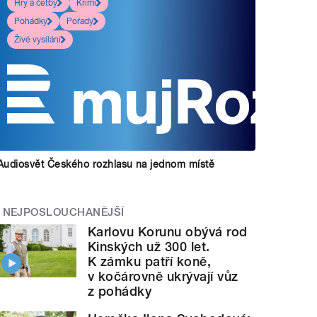
Hry a četby
Krimi
Pohádky
Pořady
Živé vysílání
Audiosvět Českého rozhlasu na jednom místě
NEJPOSLOUCHANĚJŠÍ
Karlovu Korunu obývá rod
Kinských už 300 let.
K zámku patří koně,
v kočárovně ukrývají vůz
z pohádky