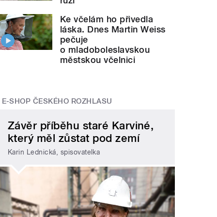
růží
Ke včelám ho přivedla
láska. Dnes Martin Weiss
pečuje
o mladoboleslavskou
městskou včelnici
E-SHOP ČESKÉHO ROZHLASU
Závěr příběhu staré Karviné,
který měl zůstat pod zemí
Karin Lednická, spisovatelka