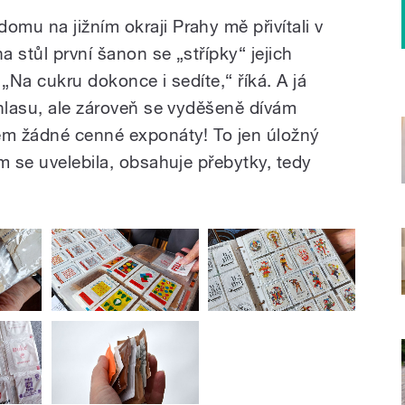
mu na jižním okraji Prahy mě přivítali v
 stůl první šanon se „střípky“ jejich
„Na cukru dokonce i sedíte,“ říká. A já
 hlasu, ale zároveň se vyděšeně dívám
em žádné cenné exponáty! To jen úložný
m se uvelebila, obsahuje přebytky, tedy