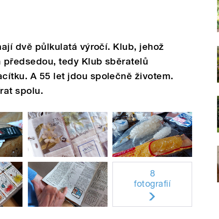
nají dvě půlkulatá výročí. Klub, jehož
a předsedou, tedy Klub sběratelů
ítku. A 55 let jdou společně životem.
rat spolu.
8
fotografií