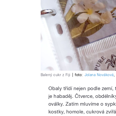
Balený cukr z Fiji
|
foto:
Jolana Nováková
,
Obaly třídí nejen podle zemí, 
je habaděj. Čtverce, obdélníky
oválky. Zatím mluvíme o syp
kostky, homole, cukrová zvířát