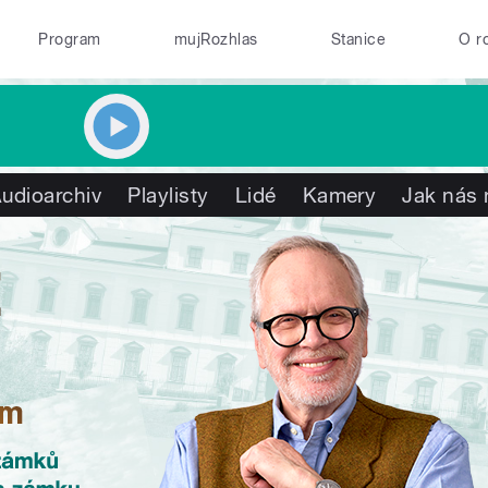
Program
mujRozhlas
Stanice
O r
udioarchiv
Playlisty
Lidé
Kamery
Jak nás 