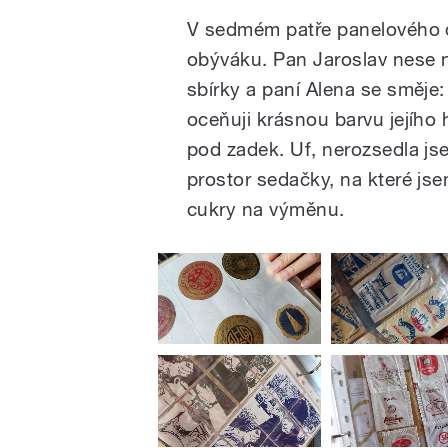
V sedmém patře panelového do
obýváku. Pan Jaroslav nese na
sbírky a paní Alena se směje: 
oceňuji krásnou barvu jejího
pod zadek. Uf, nerozsedla js
prostor sedačky, na které jse
cukry na výměnu.