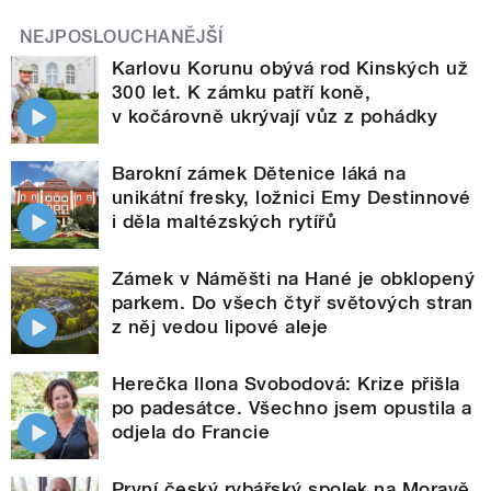
NEJPOSLOUCHANĚJŠÍ
Karlovu Korunu obývá rod Kinských už
300 let. K zámku patří koně,
v kočárovně ukrývají vůz z pohádky
Barokní zámek Dětenice láká na
unikátní fresky, ložnici Emy Destinnové
i děla maltézských rytířů
Zámek v Náměšti na Hané je obklopený
parkem. Do všech čtyř světových stran
z něj vedou lipové aleje
Herečka Ilona Svobodová: Krize přišla
po padesátce. Všechno jsem opustila a
odjela do Francie
První český rybářský spolek na Moravě