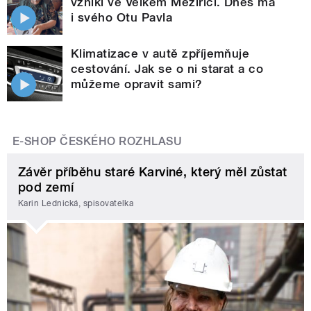
vznikl ve Velkém Meziříčí. Dnes má
i svého Otu Pavla
Klimatizace v autě zpříjemňuje
cestování. Jak se o ni starat a co
můžeme opravit sami?
E-SHOP ČESKÉHO ROZHLASU
Závěr příběhu staré Karviné, který měl zůstat
pod zemí
Karin Lednická, spisovatelka