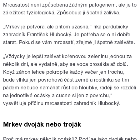
Mrcasatost není způsobena žádným patogenem, ale je to
záležitost fyziologická. Způsobuje ji špatná zálivka.
„Mrkev je potvora, ale přitom úžasná,“ říká pardubický
zahradník František Hlubocký. Je potřeba se o ni dobře
starat. Pokud se vám mrcasatí, zřejmě ji špatně zaléváte.
„Vždycky je lepší zalévat kořenovou zeleninu jednou za
několik dní, ale vydatně, aby se voda prosákla až dolů.
Když záhon lehce pokropíte každý večer jen trochu,
bude vlhká jen povrchová část země a rostlinka se tím
pádem nebude namáhat růst do hloubky, raději se rozdělí
na jednotlivé ocásky a cucne si jen z povrchu,“
vysvětluje příčinu mrcasatosti zahradník Hlubocký.
Mrkev dvoják nebo troják
Proč má mrkev několik ocásků? Rodí se jako dvoják nebo