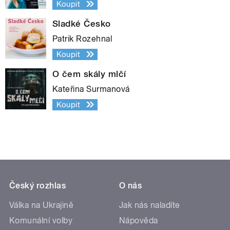
Koupit
Sladké Česko
Patrik Rozehnal
Koupit
O čem skály mlčí
Kateřina Surmanová
Koupit
Český rozhlas
O nás
Válka na Ukrajině
Jak nás naladíte
Komunální volby
Nápověda