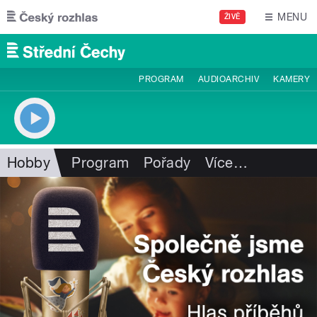
Přejít k hlavnímu obsahu
MENU
ŽIVĚ
PROGRAM
AUDIOARCHIV
KAMERY
Hobby
Program
Pořady
Více
…