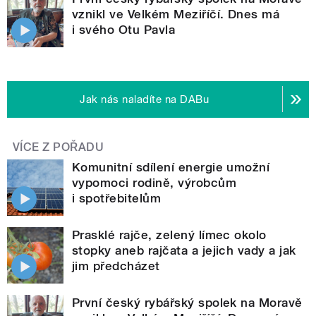
vznikl ve Velkém Meziříčí. Dnes má
i svého Otu Pavla
Jak nás naladíte na DABu
VÍCE Z POŘADU
Komunitní sdílení energie umožní
vypomoci rodině, výrobcům
i spotřebitelům
Prasklé rajče, zelený límec okolo
stopky aneb rajčata a jejich vady a jak
jim předcházet
První český rybářský spolek na Moravě