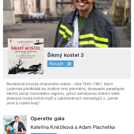
Šikmý kostel 3
Koupit
Románová kronika ztraceného města - léta 1945–1961. Karin
Lednická předkládá do značné míry převratný, dosavadní paradigma
měnící obraz hornického regionu, jehož zahlazenou historii stále
překrývá tlustá vrstva mýtů a zakořeněných stereotypů o „černé
zemi a rudém kraji“.
Operette gala
Kateřina Kněžíková a Adam Plachetka