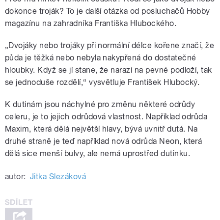
dokonce troják? To je další otázka od posluchačů Hobby
magazínu na zahradníka Františka Hlubockého.
„Dvojáky nebo trojáky při normální délce kořene značí, že
půda je těžká nebo nebyla nakypřená do dostatečné
hloubky. Když se jí stane, že narazí na pevné podloží, tak
se jednoduše rozdělí,“ vysvětluje František Hlubocký.
K dutinám jsou náchylné pro změnu některé odrůdy
celeru, je to jejich odrůdová vlastnost. Například odrůda
Maxim, která dělá největší hlavy, bývá uvnitř dutá. Na
druhé straně je teď například nová odrůda Neon, která
dělá sice menší bulvy, ale nemá uprostřed dutinku.
autor:
Jitka Slezáková