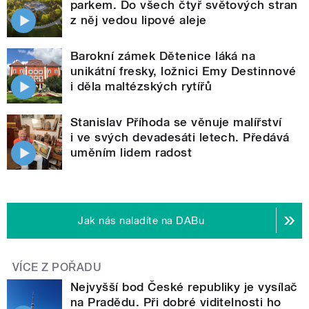
parkem. Do všech čtyř světových stran
z něj vedou lipové aleje
Barokní zámek Dětenice láká na
unikátní fresky, ložnici Emy Destinnové
i děla maltézských rytířů
Stanislav Příhoda se věnuje malířství
i ve svých devadesáti letech. Předává
uměním lidem radost
Jak nás naladíte na DABu
VÍCE Z POŘADU
Nejvyšší bod České republiky je vysílač
na Pradědu. Při dobré viditelnosti ho