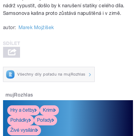
nádrž vypustit, došlo by k narušení statiky celého díla.
Samsonova kašna proto zůstává napuštěná i v zimě.
autor:
Marek Mojžíšek
Všechny díly pořadu na mujRozhlas
mujRozhlas
Hry a četby
Krimi
Pohádky
Pořady
Živé vysílání