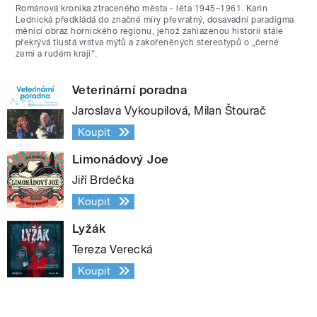
Románová kronika ztraceného města - léta 1945–1961. Karin
Lednická předkládá do značné míry převratný, dosavadní paradigma
měnící obraz hornického regionu, jehož zahlazenou historii stále
překrývá tlustá vrstva mýtů a zakořeněných stereotypů o „černé
zemi a rudém kraji“.
Veterinární poradna
Jaroslava Vykoupilová, Milan Štourač
Koupit
Limonádový Joe
Jiří Brdečka
Koupit
Lyžák
Tereza Verecká
Koupit