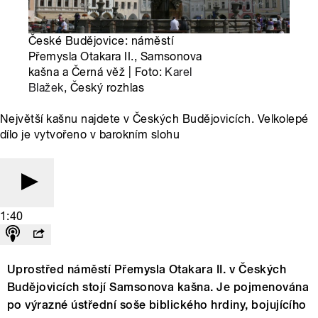
České Budějovice: náměstí
Přemysla Otakara II., Samsonova
kašna a Černá věž | Foto:
Karel
Blažek
, Český rozhlas
Největší kašnu najdete v Českých Budějovicích. Velkolepé
dílo je vytvořeno v barokním slohu
1:40
Uprostřed náměstí Přemysla Otakara II. v Českých
Budějovicích stojí Samsonova kašna. Je pojmenována
po výrazné ústřední soše biblického hrdiny, bojujícího