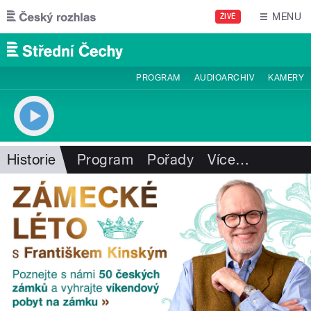
Přejít k hlavnímu obsahu
MENU
ŽIVĚ
PROGRAM
AUDIOARCHIV
KAMERY
Historie
Program
Pořady
Více
…