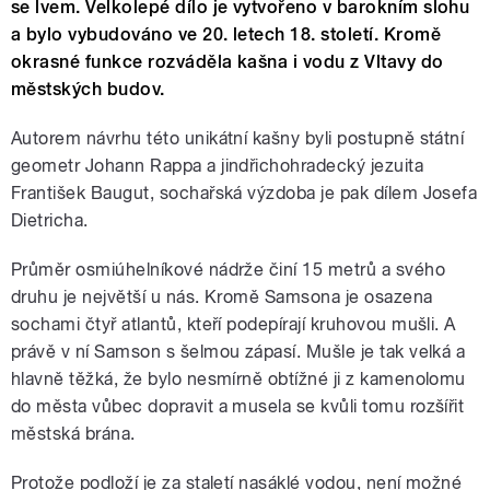
se lvem. Velkolepé dílo je vytvořeno v barokním slohu
a bylo vybudováno ve 20. letech 18. století. Kromě
okrasné funkce rozváděla kašna i vodu z Vltavy do
městských budov.
Autorem návrhu této unikátní kašny byli postupně státní
geometr Johann Rappa a jindřichohradecký jezuita
František Baugut, sochařská výzdoba je pak dílem Josefa
Dietricha.
Průměr osmiúhelníkové nádrže činí 15 metrů a svého
druhu je největší u nás. Kromě Samsona je osazena
sochami čtyř atlantů, kteří podepírají kruhovou mušli. A
právě v ní Samson s šelmou zápasí. Mušle je tak velká a
hlavně těžká, že bylo nesmírně obtížné ji z kamenolomu
do města vůbec dopravit a musela se kvůli tomu rozšířit
městská brána.
Protože podloží je za staletí nasáklé vodou, není možné