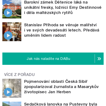
Barokní zámek Dětenice láká na
unikátní fresky, ložnici Emy Destinnové
i děla maltézských rytířů
Stanislav Příhoda se věnuje malířství
i ve svých devadesáti letech. Předává
uměním lidem radost
Jak nás naladíte na DABu
VÍCE Z POŘADU
Pojmenování oblasti Česká Sibiř
zpopularizoval žurnalista a Masarykův
životopisec Jan Herben
Sedačková lanovka na Pustevny byla