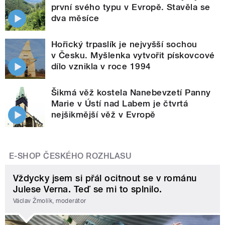
první svého typu v Evropě. Stavěla se
dva měsíce
Hořický trpaslík je nejvyšší sochou
v Česku. Myšlenka vytvořit pískovcové
dílo vznikla v roce 1994
Šikmá věž kostela Nanebevzetí Panny
Marie v Ústí nad Labem je čtvrtá
nejšikmější věž v Evropě
E-SHOP ČESKÉHO ROZHLASU
Vždycky jsem si přál ocitnout se v románu
Julese Verna. Teď se mi to splnilo.
Václav Žmolík, moderátor