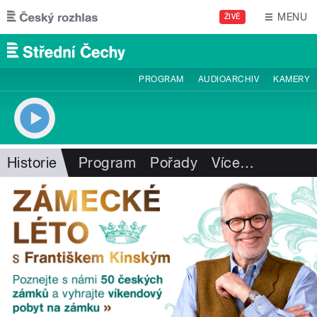
Přejít k hlavnímu obsahu
MENU
ŽIVĚ
PROGRAM
AUDIOARCHIV
KAMERY
Historie
Program
Pořady
Více
…