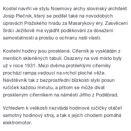
Kostel navrhl ve stylu Noemovy archy slovinský architekt
Josip Plečnik, který se podílel také na novodobých
úpravách Pražského hradu za Masarykovy éry. Zasvěcení
Srdci Ježíšově má vyjádřit poděkování za dosažení
samostatnosti a prosbu o ochranu naší vlasti.
Kostelní hodiny jsou prosklené. Ciferník je vyskládán z
menších skleněných tabulí. Osazeny na své místo byly
už v roce 1931. Mezi dvěma protilehlými ciferníky
prochází rampa vedoucí na vrchol ploché věže.
Návštěvník tak z bezprostřední blízkosti slyší posun
ručiček každou minutu, a přitom se může dívat
proskleným ciferníkem na náměstí Jiřího z Poděbrad.
Vzhledem k velikosti nezvládá hodinové ručičky otáčet
samotný hodinový stroj, a tak s jejich chodem pomáhá
elektromotor.