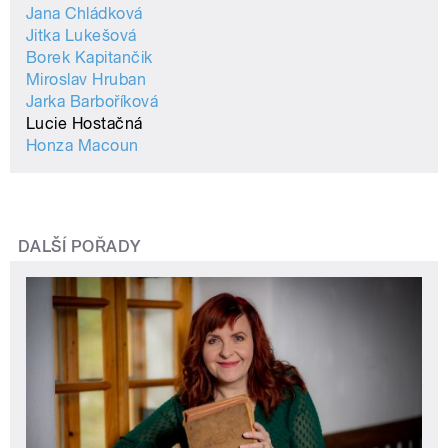
Jana Chládková
Jitka Lukešová
Borek Kapitančik
Miroslav Hruban
Jarka Barboříková
Lucie Hostačná
Honza Macoun
DALŠÍ POŘADY