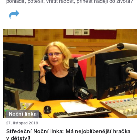
pohladit, potěšit, vrátit radost, přinést naději do života?
Noční linka
27. listopad 2019
Středeční Noční linka: Má nejoblíbenější hračka
v dětství!