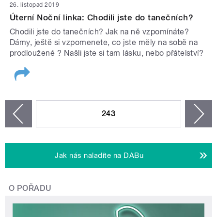
26. listopad 2019
Úterní Noční linka: Chodili jste do tanečních?
Chodili jste do tanečních? Jak na ně vzpomínáte?
Dámy, ještě si vzpomenete, co jste měly na sobě na
prodloužené ? Našli jste si tam lásku, nebo přátelství?
STRÁNKY
243
n
zí
Jak nás naladíte na DABu
O POŘADU