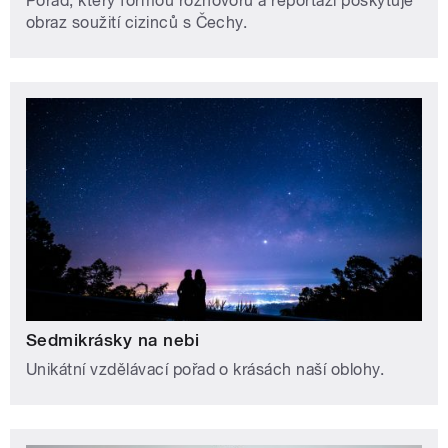
Pořad, který formou rozhovorů a reportáží poskytuje
obraz soužití cizinců s Čechy.
Sedmikrásky na nebi
Unikátní vzdělávací pořad o krásách naší oblohy.