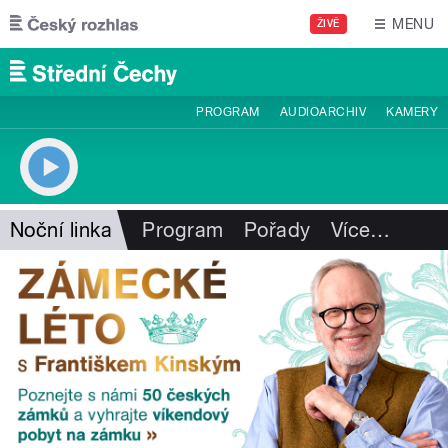
Přejít k hlavnímu obsahu
MENU
ŽIVĚ
PROGRAM
AUDIOARCHIV
KAMERY
Noční linka
Program
Pořady
Více
…