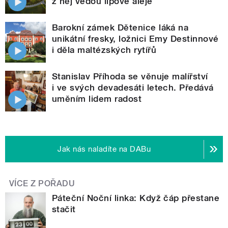
z něj vedou lipové aleje
Barokní zámek Dětenice láká na
unikátní fresky, ložnici Emy Destinnové
i děla maltézských rytířů
Stanislav Příhoda se věnuje malířství
i ve svých devadesáti letech. Předává
uměním lidem radost
Jak nás naladíte na DABu
VÍCE Z POŘADU
Páteční Noční linka: Když čáp přestane
stačit