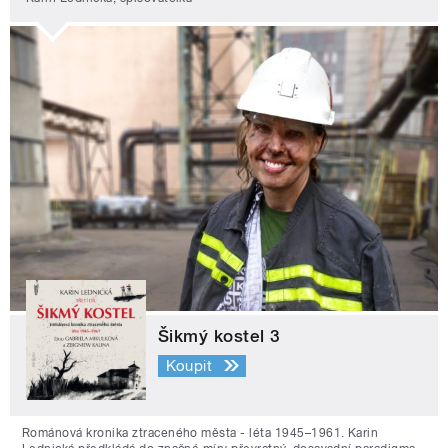
Šikmý kostel 3
Koupit
Románová kronika ztraceného města - léta 1945–1961. Karin