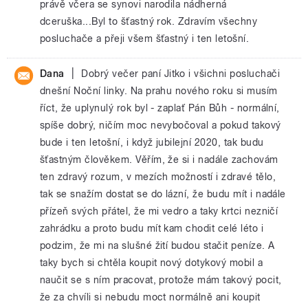
právě včera se synovi narodila nádherná
dceruška...Byl to šťastný rok. Zdravím všechny
posluchače a přeji všem šťastný i ten letošní.
|
Dana
Dobrý večer paní Jitko i všichni posluchači
dnešní Noční linky. Na prahu nového roku si musím
říct, že uplynulý rok byl - zaplať Pán Bůh - normální,
spíše dobrý, ničím moc nevybočoval a pokud takový
bude i ten letošní, i když jubilejní 2020, tak budu
šťastným člověkem. Věřím, že si i nadále zachovám
ten zdravý rozum, v mezích možností i zdravé tělo,
tak se snažím dostat se do lázní, že budu mít i nadále
přízeň svých přátel, že mi vedro a taky krtci nezničí
zahrádku a proto budu mít kam chodit celé léto i
podzim, že mi na slušné žití budou stačit peníze. A
taky bych si chtěla koupit nový dotykový mobil a
naučit se s ním pracovat, protože mám takový pocit,
že za chvíli si nebudu moct normálně ani koupit