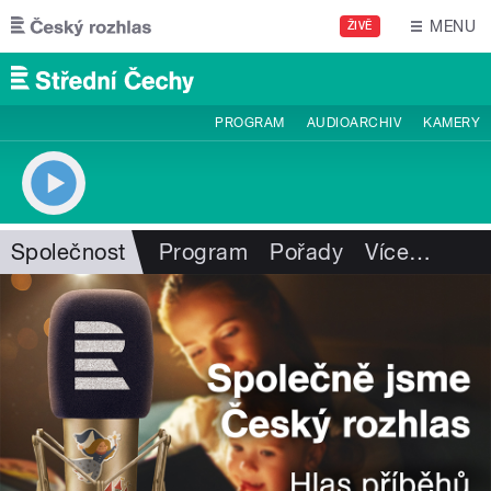
Přejít k hlavnímu obsahu
MENU
ŽIVĚ
PROGRAM
AUDIOARCHIV
KAMERY
Společnost
Program
Pořady
Více
…