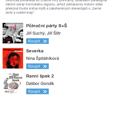
Lednická předkládá do značné míry převratný, dosavadní paradigma
měnící obraz hornického regionu, jehož zahlazenou historii stále
překrývá tlustá vrstva mýtů a zakořeněných stereotypů o „černé
zemi a rudém kraji“.
Půlnoční párty S+Š
Jiří Suchý, Jiří Šlitr
Koupit
Severka
Nina Špitálníková
Koupit
Ranní špek 2
Dalibor Gondík
Koupit