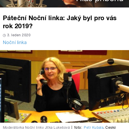
Páteční Noční linka: Jaký byl pro vás
rok 2019?
3. leden 2020
Noční linka
Moderátorka Noční linky Jitka Lukešová
|
foto:
Petr Kubala
,
Český