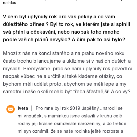
rozhlas
V čem byl uplynulý rok pro vás pěkný a co vám
důležitého přinesl? Byl to rok, ve kterém jste si splnili
svá přání a očekávání, nebo naopak toho mnoho
podle vašich plánů nevyšlo? A čím pak to asi bylo?
Mnozí z nás na konci starého a na prahu nového roku
často trochu bilancujeme a uklízíme si v našich duších a
myslích. Přemýšlíme, proč se nám uplynulý rok povedl či
naopak vůbec ne a určitě si také klademe otázky, co
bychom měli udělat proto, abychom se měli lépe a my
samotní i naše okolí mohlo být třeba šťastnější! A co vy?
|
Iveta
Pro mne byl rok 2019 úspěšný...narodil se
mi vnouček, s maminkou jsme oslavili v kruhu celé
rodiny její krásné osmdesáté narozeniny, a do třetice
mi syn oznámil, že se naše rodinka ještě rozroste a