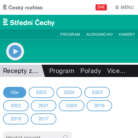
Přejít k hlavnímu obsahu
MENU
ŽIVĚ
PROGRAM
AUDIOARCHIV
KAMERY
Recepty z minulých ročníků
Program
Pořady
Více
…
Vše
2025
2024
2023
2022
2021
2020
2019
2018
2017