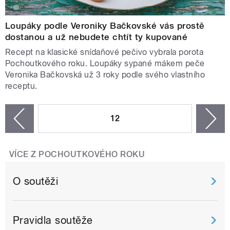
Loupáky podle Veroniky Bačkovské vás prostě
dostanou a už nebudete chtít ty kupované
Recept na klasické snídaňové pečivo vybrala porota
Pochoutkového roku. Loupáky sypané mákem peče
Veronika Bačkovská už 3 roky podle svého vlastního
receptu.
STRÁNKY
12
n
zí
VÍCE Z POCHOUTKOVÉHO ROKU
O soutěži
Pravidla soutěže