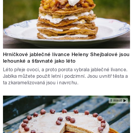
Hrníčkové jablečné lívance Heleny Shejbalové jsou
lehounké a šťavnaté jako léto
Léto přeje ovoci, a proto porota vybrala jablečné lívance.
Jablka můžete použít letní i podzimní. Jsou uvnitř těsta a
ta zkaramelizovaná jsou i navrchu.
8 minut