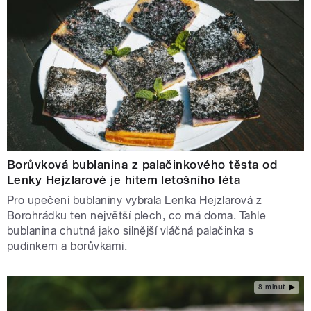
Borůvková bublanina z palačinkového těsta od
Lenky Hejzlarové je hitem letošního léta
Pro upečení bublaniny vybrala Lenka Hejzlarová z
Borohrádku ten největší plech, co má doma. Tahle
bublanina chutná jako silnější vláčná palačinka s
pudinkem a borůvkami.
8 minut