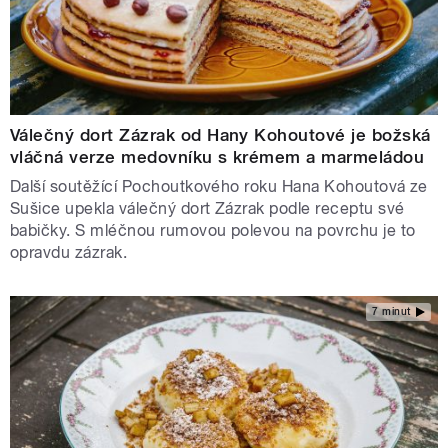
Válečný dort Zázrak od Hany Kohoutové je božská
vláčná verze medovníku s krémem a marmeládou
Další soutěžící Pochoutkového roku Hana Kohoutová ze
Sušice upekla válečný dort Zázrak podle receptu své
babičky. S mléčnou rumovou polevou na povrchu je to
opravdu zázrak.
7 minut