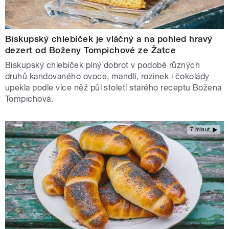
Biskupský chlebíček je vláčný a na pohled hravý
dezert od Boženy Tompichové ze Žatce
Biskupský chlebíček plný dobrot v podobě různých
druhů kandovaného ovoce, mandlí, rozinek i čokolády
upekla podle více něž půl století starého receptu Božena
Tompichová.
7 minut