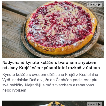
7 minut
Nadýchané kynuté koláče s tvarohem a rybízem
od Jany Krejčí vám způsobí letní rozkoš v ústech
Kynuté koláče s ovocem dělá Jana Krejčí z Kostelního
Vydří nedaleko Dačic v jižních Čechách podle receptu
své babičky. Nejraději je má s tvarohem a rebarborou
nebo rybízem.
7 minut