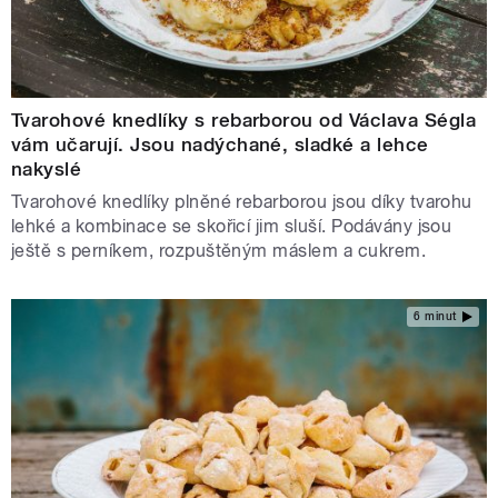
Tvarohové knedlíky s rebarborou od Václava Ségla
vám učarují. Jsou nadýchané, sladké a lehce
nakyslé
Tvarohové knedlíky plněné rebarborou jsou díky tvarohu
lehké a kombinace se skořicí jim sluší. Podávány jsou
ještě s perníkem, rozpuštěným máslem a cukrem.
6 minut