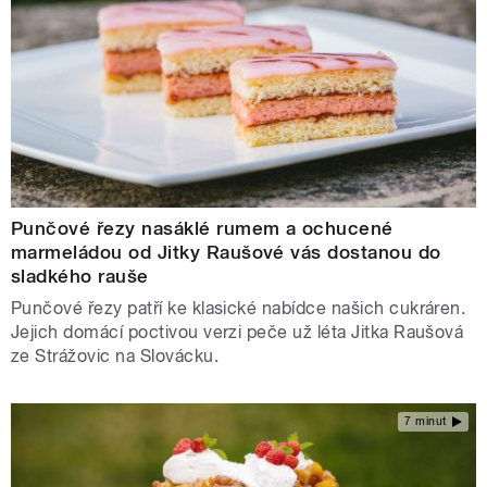
Punčové řezy nasáklé rumem a ochucené
marmeládou od Jitky Raušové vás dostanou do
sladkého rauše
Punčové řezy patří ke klasické nabídce našich cukráren.
Jejich domácí poctivou verzi peče už léta Jitka Raušová
ze Strážovic na Slovácku.
7 minut