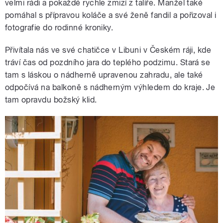
velmi rádi a pokaždé rychle zmizí z talíře. Manžel také
pomáhal s přípravou koláče a své ženě fandil a pořizoval i
fotografie do rodinné kroniky.
Přivítala nás ve své chatičce v Libuni v Českém ráji, kde
tráví čas od pozdního jara do teplého podzimu. Stará se
tam s láskou o nádherně upravenou zahradu, ale také
odpočívá na balkoně s nádherným výhledem do kraje. Je
tam opravdu božský klid.