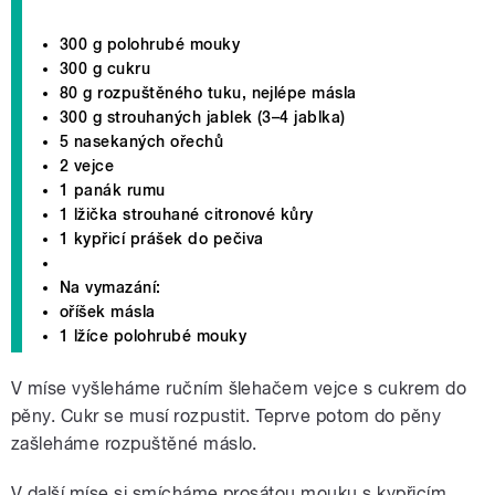
300 g polohrubé mouky
300 g cukru
80 g rozpuštěného tuku, nejlépe másla
300 g strouhaných jablek (3–4 jablka)
5 nasekaných ořechů
2 vejce
1 panák rumu
1 lžička strouhané citronové kůry
1 kypřicí prášek do pečiva
Na vymazání:
oříšek másla
1 lžíce polohrubé mouky
V míse vyšleháme ručním šlehačem vejce s cukrem do
pěny. Cukr se musí rozpustit. Teprve potom do pěny
zašleháme rozpuštěné máslo.
V další míse si smícháme prosátou mouku s kypřicím