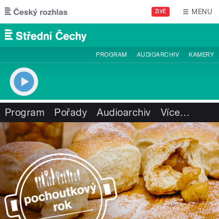
Přejít k hlavnímu obsahu
MENU
ŽIVĚ
PROGRAM
AUDIOARCHIV
KAMERY
Program
Pořady
Audioarchiv
Více
…