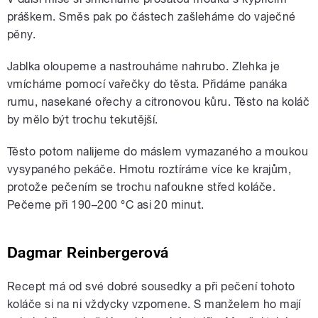
práškem. Směs pak po částech zašleháme do vaječné
pěny.
Jablka oloupeme a nastrouháme nahrubo. Zlehka je
vmícháme pomocí vařečky do těsta. Přidáme panáka
rumu, nasekané ořechy a citronovou kůru. Těsto na koláč
by mělo být trochu tekutější.
Těsto potom nalijeme do máslem vymazaného a moukou
vysypaného pekáče. Hmotu roztíráme více ke krajům,
protože pečením se trochu nafoukne střed koláče.
Pečeme při 190–200 °C asi 20 minut.
Dagmar Reinbergerová
Recept má od své dobré sousedky a při pečení tohoto
koláče si na ni vždycky vzpomene. S manželem ho mají