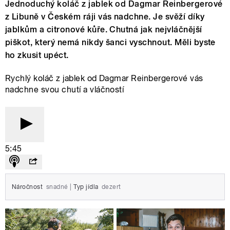
Jednoduchý koláč z jablek od Dagmar Reinbergerové
z Libuně v Českém ráji vás nadchne. Je svěží díky
jablkům a citronové kůře. Chutná jak nejvláčnější
piškot, který nemá nikdy šanci vyschnout. Měli byste
ho zkusit upéct.
Rychlý koláč z jablek od Dagmar Reinbergerové vás
nadchne svou chutí a vláčností
5:45
Náročnost
snadné
|
Typ jídla
dezert