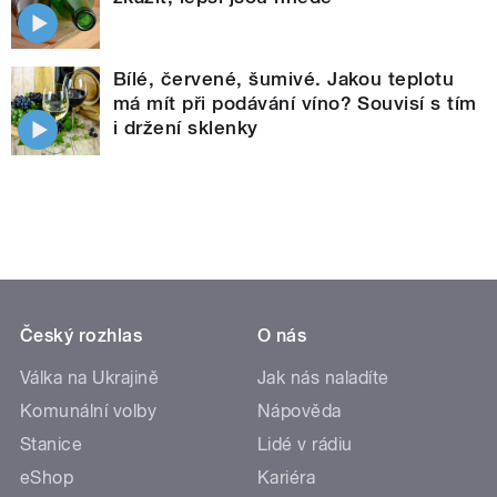
Bílé, červené, šumivé. Jakou teplotu
má mít při podávání víno? Souvisí s tím
i držení sklenky
Český rozhlas
O nás
Válka na Ukrajině
Jak nás naladíte
Komunální volby
Nápověda
Stanice
Lidé v rádiu
eShop
Kariéra