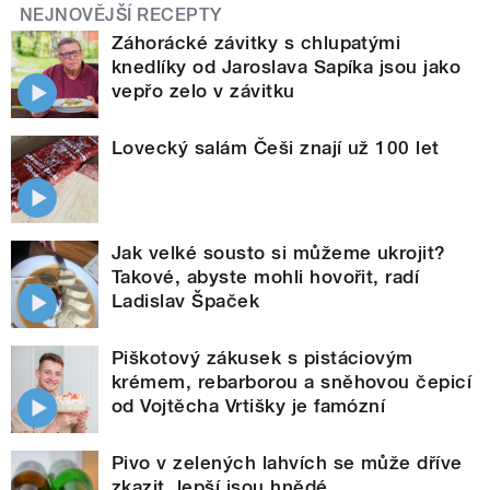
NEJNOVĚJŠÍ RECEPTY
Záhorácké závitky s chlupatými
knedlíky od Jaroslava Sapíka jsou jako
vepřo zelo v závitku
Lovecký salám Češi znají už 100 let
Jak velké sousto si můžeme ukrojit?
Takové, abyste mohli hovořit, radí
Ladislav Špaček
Piškotový zákusek s pistáciovým
krémem, rebarborou a sněhovou čepicí
od Vojtěcha Vrtišky je famózní
Pivo v zelených lahvích se může dříve
zkazit, lepší jsou hnědé