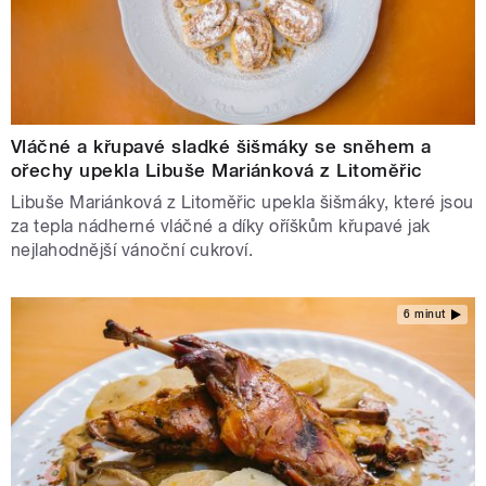
Vláčné a křupavé sladké šišmáky se sněhem a
ořechy upekla Libuše Mariánková z Litoměřic
Libuše Mariánková z Litoměřic upekla šišmáky, které jsou
za tepla nádherné vláčné a díky oříškům křupavé jak
nejlahodnější vánoční cukroví.
6 minut