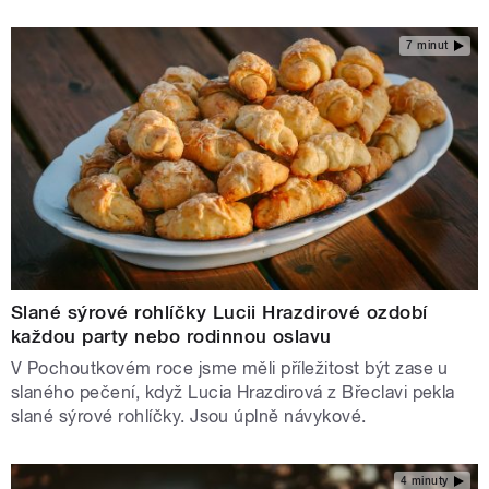
7 minut
Slané sýrové rohlíčky Lucii Hrazdirové ozdobí
každou party nebo rodinnou oslavu
V Pochoutkovém roce jsme měli příležitost být zase u
slaného pečení, když Lucia Hrazdirová z Břeclavi pekla
slané sýrové rohlíčky. Jsou úplně návykové.
4 minuty