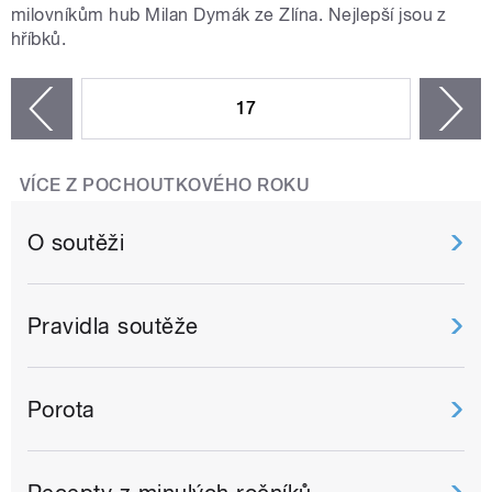
milovníkům hub Milan Dymák ze Zlína. Nejlepší jsou z
hříbků.
STRÁNKY
17
n
zí
VÍCE Z POCHOUTKOVÉHO ROKU
O soutěži
Pravidla soutěže
Porota