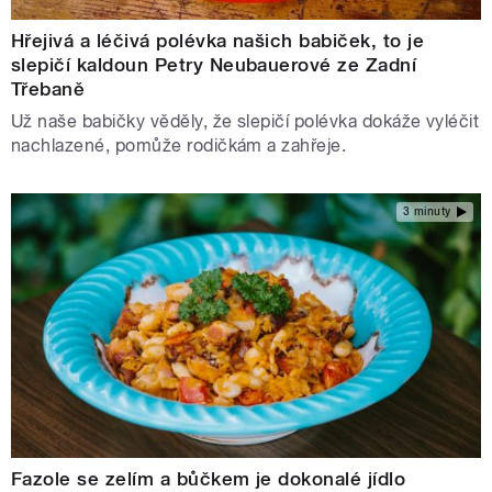
Hřejivá a léčivá polévka našich babiček, to je
slepičí kaldoun Petry Neubauerové ze Zadní
Třebaně
Už naše babičky věděly, že slepičí polévka dokáže vyléčit
nachlazené, pomůže rodičkám a zahřeje.
3 minuty
Fazole se zelím a bůčkem je dokonalé jídlo