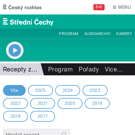
Přejít k hlavnímu obsahu
MENU
ŽIVĚ
PROGRAM
AUDIOARCHIV
KAMERY
Recepty z minulých ročníků
Program
Pořady
Více
…
Vše
2025
2024
2023
2022
2021
2020
2019
2018
2017