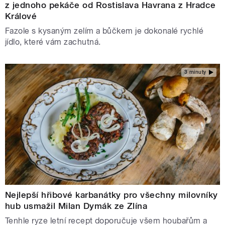
z jednoho pekáče od Rostislava Havrana z Hradce
Králové
Fazole s kysaným zelím a bůčkem je dokonalé rychlé
jídlo, které vám zachutná.
3 minuty
Nejlepší hřibové karbanátky pro všechny milovníky
hub usmažil Milan Dymák ze Zlína
Tenhle ryze letní recept doporučuje všem houbařům a