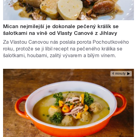
Mican nejmilejší je dokonale pečený králík se
šalotkami na víně od Vlasty Canové z Jihlavy
Za Vlastou Canovou nás poslala porota Pochoutkového
roku, protože se ji líbil recept na pečeného králíka se
šalotkami, houbami, zalitý vývarem a bílým vínem.
4 minuty