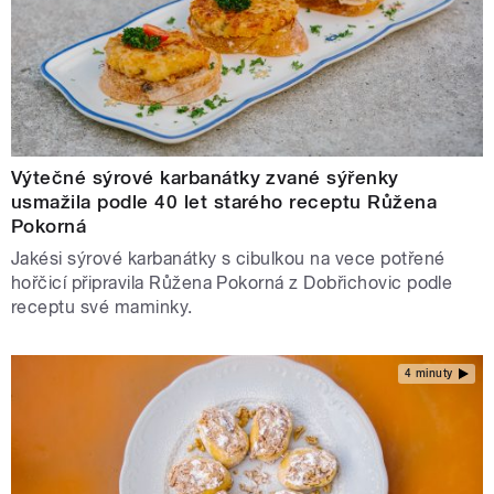
Výtečné sýrové karbanátky zvané sýřenky
usmažila podle 40 let starého receptu Růžena
Pokorná
Jakési sýrové karbanátky s cibulkou na vece potřené
hořčicí připravila Růžena Pokorná z Dobřichovic podle
receptu své maminky.
4 minuty