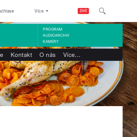
ozhlase
Více
ŽIVĚ
PROGRAM
AUDIOARCHIV
KAMERY
te
Kontakt
O nás
Více
…