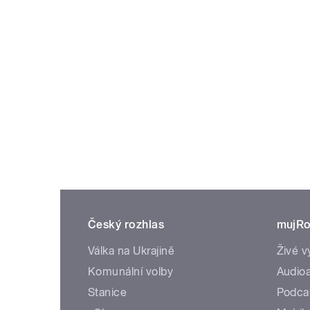
Český rozhlas
mujRo
Válka na Ukrajině
Živé v
Komunální volby
Audioa
Stanice
Podca