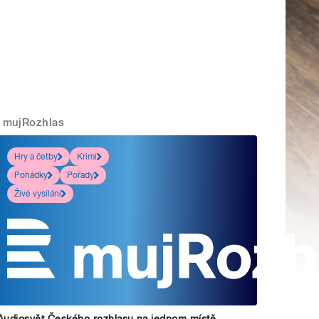
mujRozhlas
Hry a četby
Krimi
Pohádky
Pořady
Živé vysílání
Audiosvět Českého rozhlasu na jednom místě