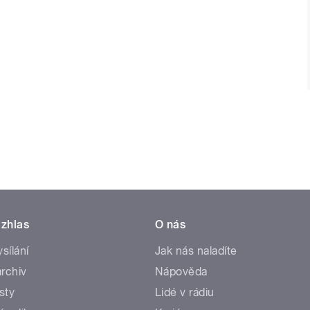
zhlas
O nás
ysílání
Jak nás naladíte
rchiv
Nápověda
sty
Lidé v rádiu