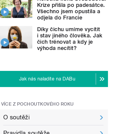
Krize přišla po padesátce.
Všechno jsem opustila a
odjela do Francie
Díky čichu umíme vycítit
i stav jiného člověka. Jak
čich trénovat a kdy je
výhoda necítit?
Jak nás naladíte na DABu
VÍCE Z POCHOUTKOVÉHO ROKU
O soutěži
Pravidla soutěže