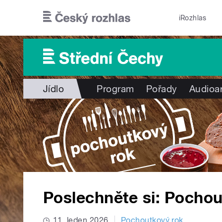
Přejít k hlavnímu obsahu
iRozhlas
Jídlo
Program
Pořady
Audioa
Poslechněte si: Pochou
11. leden 2026
Pochoutkový rok