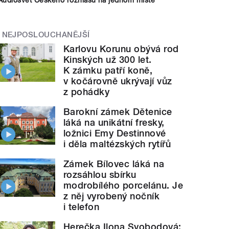
NEJPOSLOUCHANĚJŠÍ
Karlovu Korunu obývá rod
Kinských už 300 let.
K zámku patří koně,
v kočárovně ukrývají vůz
z pohádky
Barokní zámek Dětenice
láká na unikátní fresky,
ložnici Emy Destinnové
i děla maltézských rytířů
Zámek Bílovec láká na
rozsáhlou sbírku
modrobílého porcelánu. Je
z něj vyrobený nočník
i telefon
Herečka Ilona Svobodová: