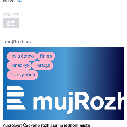
autor:
dč
mujRozhlas
Hry a četby
Krimi
Pohádky
Pořady
Živé vysílání
Audiosvět Českého rozhlasu na jednom místě