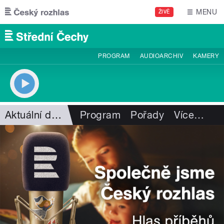
Přejít k hlavnímu obsahu
MENU
ŽIVĚ
PROGRAM
AUDIOARCHIV
KAMERY
Aktuální dění
Program
Pořady
Více
…