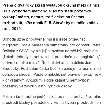
Praha o dva roky zkrátí výstavbu okruhu mezi dálnicí
D1 a východem metropole. Místo státu pozemky
vykoupí město, nemusí totiž čekat na územní
rozhodnutí, píše deník E15. Stavět by se mělo začít v
roce 2019.
Dohoda už je připravená, musí ji ještě projednat
magistrát. Podle náměstka primátorky pro dopravu Petra
Dolínka z ČSSD by ale její schválení neměl být problém.
„Návrh dohody je hotov a je k projednání na magistrátu,"
potvrdil deníku mluvčí Ředitelství silnic a dálnic Jan
Studecký. Podle náměstka Dolínka panuje na radnici nad
dohodou shoda. „Půjde o několik set právních aktů," řekl
k chystaným výkupům. Podle katastru nemovitostí
pozemky většinou vlastní fyzické osoby.
Pak ale bude nutné ještě získat od ministerstva životního
prostředí kladný posudek o vlivu na životní prostředí. Ten