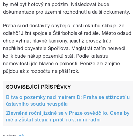
by měl být hotový na podzim. Následovat bude
dokumentace pro územní rozhodnutí a další dokumenty.
Praha si od dostavby chybějící části okruhu slibuje, že
odlehčí Jižní spojce a Štěrboholské radiále. Město odsud
chce vyhnat hlavně kamiony, jejichž provoz trápí
například obyvatele Spořilova. Magistrát zatím neuvedl,
kolik bude nákup pozemků stát. Podle katastru
nemovitostí jde hlavně o polnosti. Peníze ale zřejmě
půjdou až z rozpočtu na příští rok.
SOUVISEJÍCÍ PŘÍSPĚVKY
Bitva o pozemky nad metrem D: Praha se stížností u
ústavního soudu neuspěla
Zlevněné roční jízdné se v Praze osvědčilo. Cena by
měla zůstat stejná i příští rok, míní radní