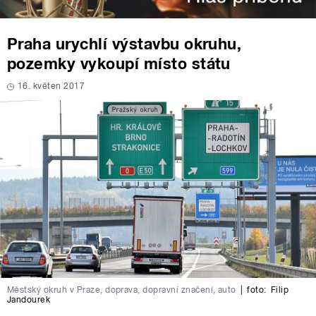
Praha urychlí výstavbu okruhu,
pozemky vykoupí místo státu
16. květen 2017
Městský okruh v Praze, doprava, dopravní značení, auto
|
foto:
Filip
Jandourek