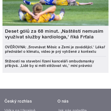
Deset gólů za 68 minut. ,Naštěstí nemusím
využívat služby kardiologa,‘ říká Frťala
OVĚŘOVNA: ‚Srovnávat Měsíc a Zemi je zavádějící.‘ Lékař
přednášel o klimatu, video je prý vytržené z kontextu
Stížností na stavební řízení kanceláři ombudsmanky
přibývá. ‚Lidé by si měli stěžovat víc,‘ míní právníci
Český rozhlas
O nás
Válka na Ukrajině
Jak nás naladíte