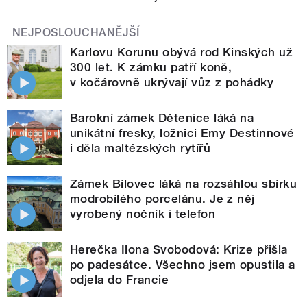
NEJPOSLOUCHANĚJŠÍ
Karlovu Korunu obývá rod Kinských už
300 let. K zámku patří koně,
v kočárovně ukrývají vůz z pohádky
Barokní zámek Dětenice láká na
unikátní fresky, ložnici Emy Destinnové
i děla maltézských rytířů
Zámek Bílovec láká na rozsáhlou sbírku
modrobílého porcelánu. Je z něj
vyrobený nočník i telefon
Herečka Ilona Svobodová: Krize přišla
po padesátce. Všechno jsem opustila a
odjela do Francie