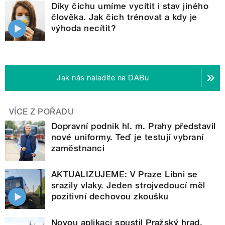
Díky čichu umíme vycítit i stav jiného
člověka. Jak čich trénovat a kdy je
výhoda necítit?
Jak nás naladíte na DABu
VÍCE Z POŘADU
Dopravní podnik hl. m. Prahy představil
nové uniformy. Teď je testují vybraní
zaměstnanci
AKTUALIZUJEME: V Praze Libni se
srazily vlaky. Jeden strojvedoucí měl
pozitivní dechovou zkoušku
Novou aplikaci spustil Pražský hrad.