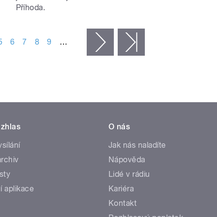
Příhoda.
5
6
7
8
9
…
následující ›
poslední »
zhlas
O nás
ysílání
Jak nás naladíte
rchiv
Nápověda
sty
Lidé v rádiu
í aplikace
Kariéra
Kontakt