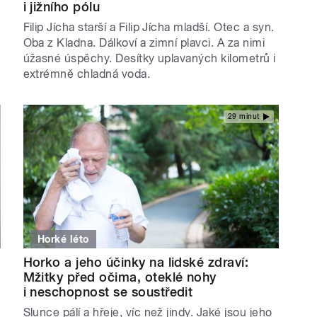
i jižního pólu
Filip Jícha starší a Filip Jícha mladší. Otec a syn.
Oba z Kladna. Dálkoví a zimní plavci. A za nimi
úžasné úspěchy. Desítky uplavaných kilometrů i
extrémně chladná voda.
29 minut
Horké léto
Horko a jeho účinky na lidské zdraví:
Mžitky před očima, oteklé nohy
i neschopnost se soustředit
Slunce pálí a hřeje, víc než jindy. Jaké jsou jeho