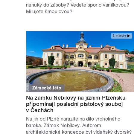
nanuky do zásoby? Vedete spor o vanilkovou?
Milujete šmoulovou?
3 minuty
Zámecké léto
Na zámku Nebílovy na jižním Plzeňsku
připomínají poslední pistolový souboj
v Čechách
Na jih od Plzně narazíte na dílo vrcholného
baroka. Zámek Nebílovy. Autorem
architektonické koncepce byl vídeňský dvorský