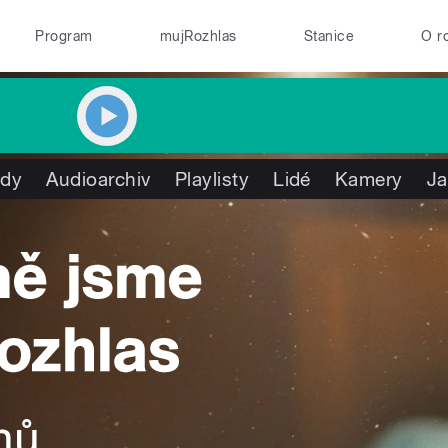
Program
mujRozhlas
Stanice
O r
ady
Audioarchiv
Playlisty
Lidé
Kamery
Ja