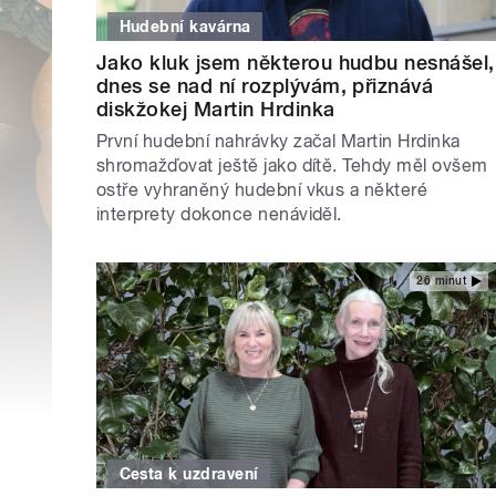
Hudební kavárna
Jako kluk jsem některou hudbu nesnášel,
dnes se nad ní rozplývám, přiznává
diskžokej Martin Hrdinka
První hudební nahrávky začal Martin Hrdinka
shromažďovat ještě jako dítě. Tehdy měl ovšem
ostře vyhraněný hudební vkus a některé
interprety dokonce nenáviděl.
26 minut
Cesta k uzdravení