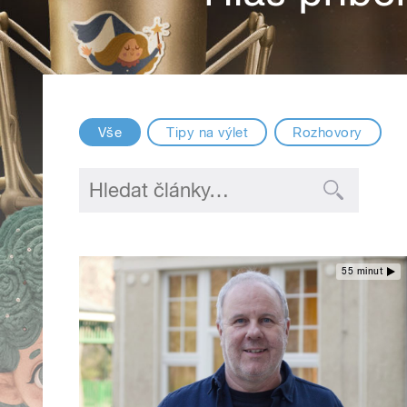
Vše
Tipy na výlet
Rozhovory
55 minut