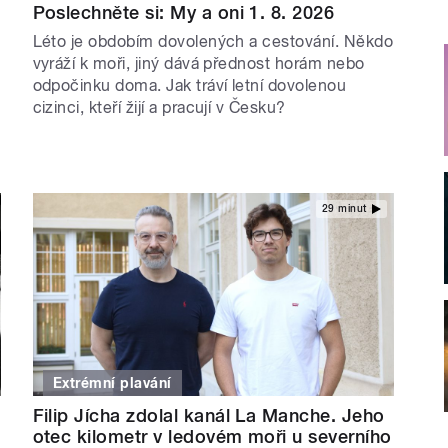
Poslechněte si: My a oni 1. 8. 2026
Léto je obdobím dovolených a cestování. Někdo
vyráží k moři, jiný dává přednost horám nebo
odpočinku doma. Jak tráví letní dovolenou
cizinci, kteří žijí a pracují v Česku?
29 minut
Extrémní plavání
Filip Jícha zdolal kanál La Manche. Jeho
otec kilometr v ledovém moři u severního