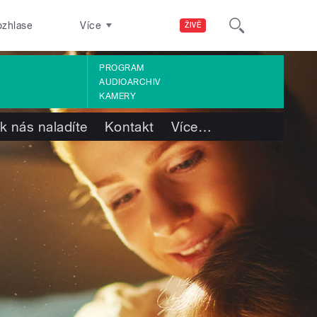
ozhlase
Více
ŽIVĚ
PROGRAM
AUDIOARCHIV
KAMERY
k nás naladíte
Kontakt
Více
…