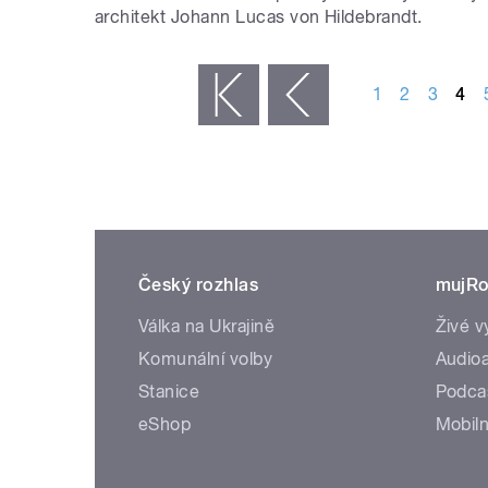
architekt Johann Lucas von Hildebrandt.
STRÁNKY
1
2
3
4
« první
‹ předchozí
Český rozhlas
mujRo
Válka na Ukrajině
Živé v
Komunální volby
Audioa
Stanice
Podca
eShop
Mobiln