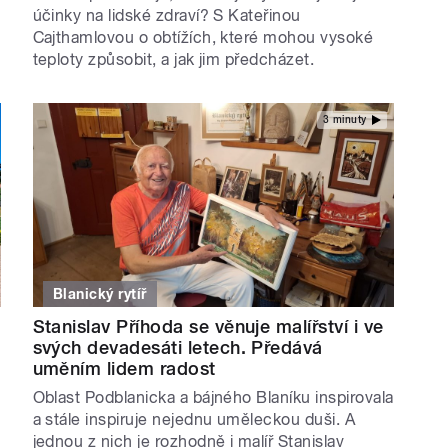
účinky na lidské zdraví? S Kateřinou
Cajthamlovou o obtížích, které mohou vysoké
teploty způsobit, a jak jim předcházet.
3 minuty
Blanický rytíř
Stanislav Příhoda se věnuje malířství i ve
svých devadesáti letech. Předává
uměním lidem radost
Oblast Podblanicka a bájného Blaníku inspirovala
a stále inspiruje nejednu uměleckou duši. A
jednou z nich je rozhodně i malíř Stanislav