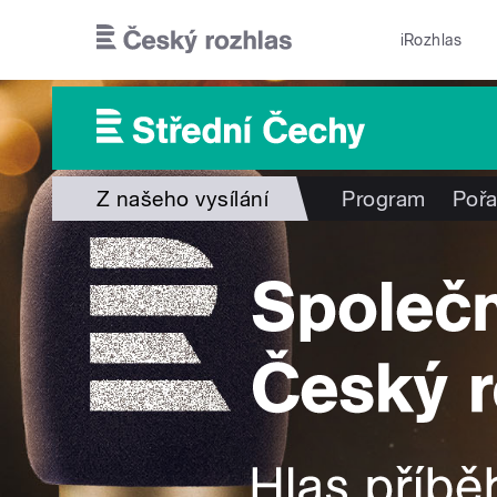
Přejít k hlavnímu obsahu
iRozhlas
Z našeho vysílání
Program
Poř