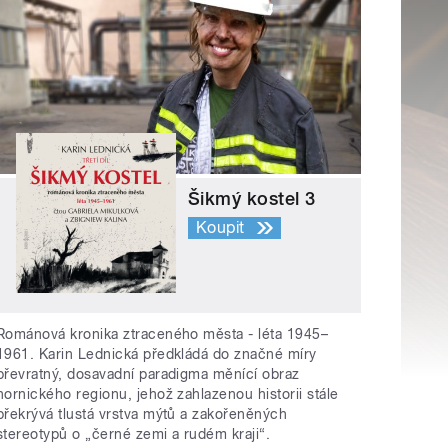
Šikmý kostel 3
Koupit
Románová kronika ztraceného města - léta 1945–
1961. Karin Lednická předkládá do značné míry
převratný, dosavadní paradigma měnící obraz
hornického regionu, jehož zahlazenou historii stále
překrývá tlustá vrstva mýtů a zakořeněných
stereotypů o „černé zemi a rudém kraji“.