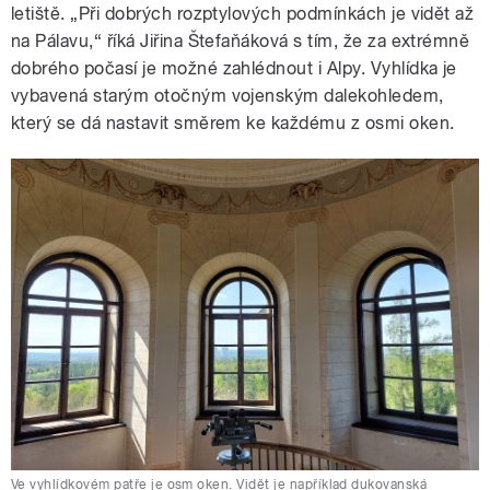
letiště. „Při dobrých rozptylových podmínkách je vidět až
na Pálavu,“ říká Jiřina Štefaňáková s tím, že za extrémně
dobrého počasí je možné zahlédnout i Alpy. Vyhlídka je
vybavená starým otočným vojenským dalekohledem,
který se dá nastavit směrem ke každému z osmi oken.
Ve vyhlídkovém patře je osm oken. Vidět je například dukovanská