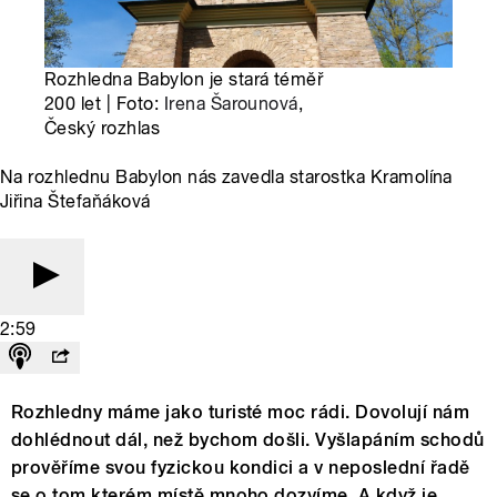
Rozhledna Babylon je stará téměř
200 let | Foto:
Irena Šarounová
,
Český rozhlas
Na rozhlednu Babylon nás zavedla starostka Kramolína
Jiřina Štefaňáková
2:59
Rozhledny máme jako turisté moc rádi. Dovolují nám
dohlédnout dál, než bychom došli. Vyšlapáním schodů
prověříme svou fyzickou kondici a v neposlední řadě
se o tom kterém místě mnoho dozvíme. A když je