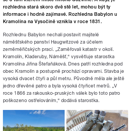
rozhledna stará skoro dvě stě let, mohou být ty
informace i hodně zajímavé. Rozhledna Babylon u
Kramolína na Vysočině vznikla v roce 1831.
Rozhlednu Babylon nechali postavit majitelé
náměšťského panství Haugwitzové za účelem
zeměměřičských prací. „Zaměřovali katastr v okolí.
Kramolín, Kladeruby, Náměšť,“ vysvětluje starostka
Kramolína Jiřina Štefaňáková. Dnes patří rozhledna pod
obec Kramolín a postupně prochází opravami. Stavba je
vysoká dvacet čtyři a půl metru. Původně měla ale ještě
jedno dřevěné patro a byla vysoká čtyřicet metrů. „V
roce 1866 za rakousko-pruských válek bylo toto patro
poškozeno ostřelováním,“ dodává starostka.