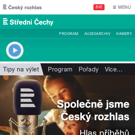
Přejít k hlavnímu obsahu
MENU
ŽIVĚ
PROGRAM
AUDIOARCHIV
KAMERY
Tipy na výlet
Program
Pořady
Více
…