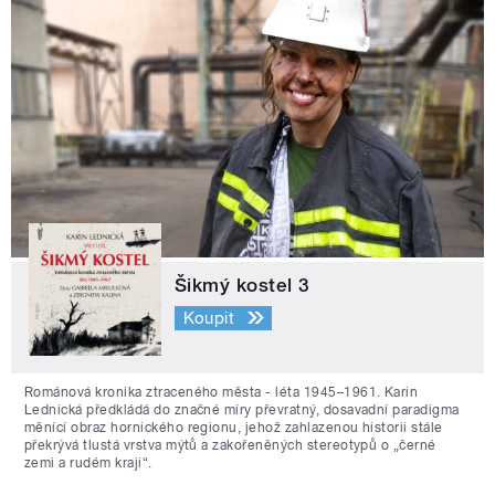
Šikmý kostel 3
Koupit
Románová kronika ztraceného města - léta 1945–1961. Karin
Lednická předkládá do značné míry převratný, dosavadní paradigma
měnící obraz hornického regionu, jehož zahlazenou historii stále
překrývá tlustá vrstva mýtů a zakořeněných stereotypů o „černé
zemi a rudém kraji“.