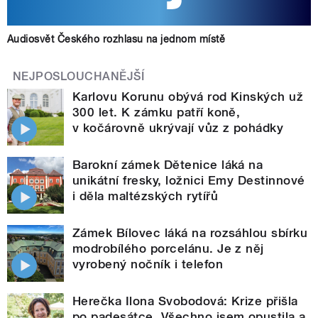
Audiosvět Českého rozhlasu na jednom místě
NEJPOSLOUCHANĚJŠÍ
Karlovu Korunu obývá rod Kinských už
300 let. K zámku patří koně,
v kočárovně ukrývají vůz z pohádky
Barokní zámek Dětenice láká na
unikátní fresky, ložnici Emy Destinnové
i děla maltézských rytířů
Zámek Bílovec láká na rozsáhlou sbírku
modrobílého porcelánu. Je z něj
vyrobený nočník i telefon
Herečka Ilona Svobodová: Krize přišla
po padesátce. Všechno jsem opustila a