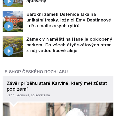
opravený
Barokní zámek Dětenice láká na
unikátní fresky, ložnici Emy Destinnové
i děla maltézských rytířů
Zámek v Náměšti na Hané je obklopený
parkem. Do všech čtyř světových stran
z něj vedou lipové aleje
E-SHOP ČESKÉHO ROZHLASU
Závěr příběhu staré Karviné, který měl zůstat
pod zemí
Karin Lednická, spisovatelka