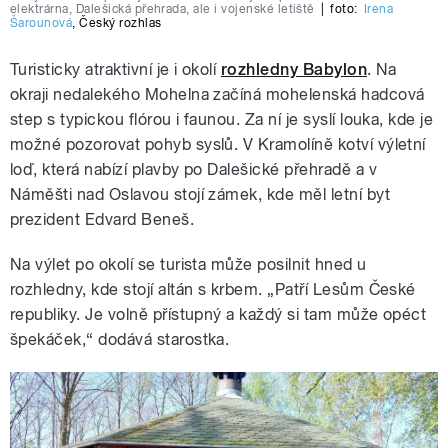
elektrárna, Dalešická přehrada, ale i vojenské letiště
|
foto:
Irena
Šarounová
,
Český rozhlas
Turisticky atraktivní je i okolí
rozhledny Babylon
. Na
okraji nedalekého Mohelna začíná mohelenská hadcová
step s typickou flórou i faunou. Za ní je syslí louka, kde je
možné pozorovat pohyb syslů. V Kramolíně kotví výletní
loď, která nabízí plavby po Dalešické přehradě a v
Náměšti nad Oslavou stojí zámek, kde měl letní byt
prezident Edvard Beneš.
Na výlet po okolí se turista může posilnit hned u
rozhledny, kde stojí altán s krbem. „Patří Lesům České
republiky. Je volně přístupný a každý si tam může opéct
špekáček,“ dodává starostka.