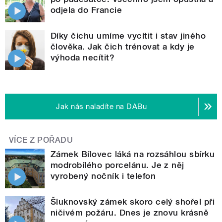
odjela do Francie
Díky čichu umíme vycítit i stav jiného
člověka. Jak čich trénovat a kdy je
výhoda necítit?
Jak nás naladíte na DABu
VÍCE Z POŘADU
Zámek Bílovec láká na rozsáhlou sbírku
modrobílého porcelánu. Je z něj
vyrobený nočník i telefon
Šluknovský zámek skoro celý shořel při
ničivém požáru. Dnes je znovu krásně