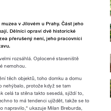
 muzea v Jílovém u Prahy. Část jeho
ají. Dělníci opraví dvě historické
zea přerušený není, jeho pracovníci
tavu.
elmi rozsáhlá. Oplocené staveniště
idé nemohou.
štění těch objektů, toho domku a domu
 to nehýbalo, protože když se tam
ak celá ta stěna takto sesedá, sjíždí to,
šechno to má tendenci ujíždět, takže se to
 to napravilo,“ ukazuje Milan Breburda,