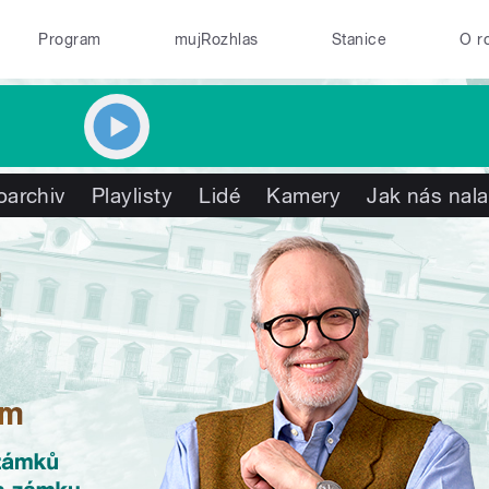
Program
mujRozhlas
Stanice
O r
oarchiv
Playlisty
Lidé
Kamery
Jak nás nala