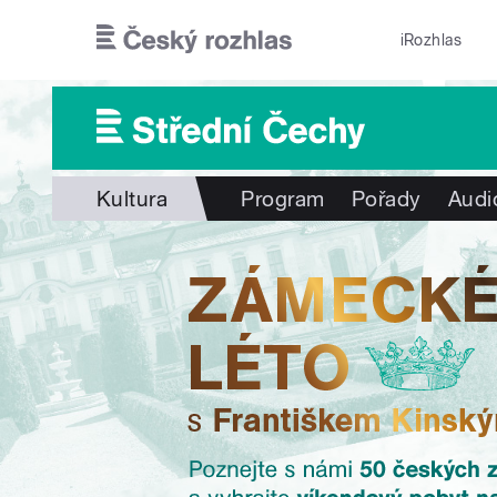
Přejít k hlavnímu obsahu
iRozhlas
Kultura
Program
Pořady
Audi