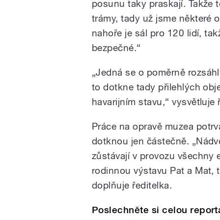
posunu taky praskají. Takže t
trámy, tady už jsme některé o
nahoře je sál pro 120 lidí, ta
bezpečné.“
„Jedná se o poměrně rozsáhlý
to dotkne tady přilehlých obje
havarijním stavu,“ vysvětluje
Práce na opravě muzea potrv
dotknou jen částečně. „Nádvo
zůstávají v provozu všechny 
rodinnou výstavu Pat a Mat, 
doplňuje ředitelka.
Poslechněte si celou repor