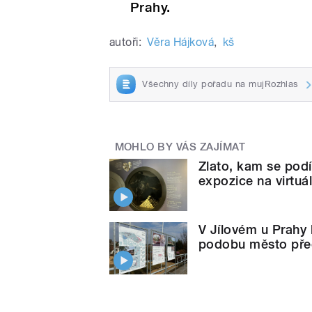
Prahy.
autoři:
Věra Hájková
,
kš
Všechny díly pořadu na mujRozhlas
MOHLO BY VÁS ZAJÍMAT
Zlato, kam se pod
expozice na virtuál
V Jílovém u Prahy 
podobu město před