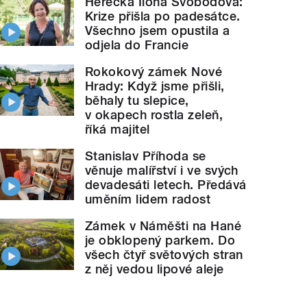
Herečka Ilona Svobodová:
Krize přišla po padesátce.
Všechno jsem opustila a
odjela do Francie
Rokokový zámek Nové
Hrady: Když jsme přišli,
běhaly tu slepice,
v okapech rostla zeleň,
říká majitel
Stanislav Příhoda se
věnuje malířství i ve svých
devadesáti letech. Předává
uměním lidem radost
Zámek v Náměšti na Hané
je obklopený parkem. Do
všech čtyř světových stran
z něj vedou lipové aleje