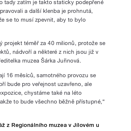
o tady zatím je takto staticky podepřené
pravovali a další klenba je prohnutá,
kže se to musí zpevnit, aby to bylo
 projekt téměř za 40 milionů, protože se
ktů, nádvoří a některé z nich jsou již v
 ředitelka muzea Šárka Juřinová.
ají 16 měsíců, samotného provozu se
ří bude pro veřejnost uzavřeno, ale
expozice, chystáme také na léto
takže to bude všechno běžně přístupné,“
táž z Regionálního muzea v Jílovém u