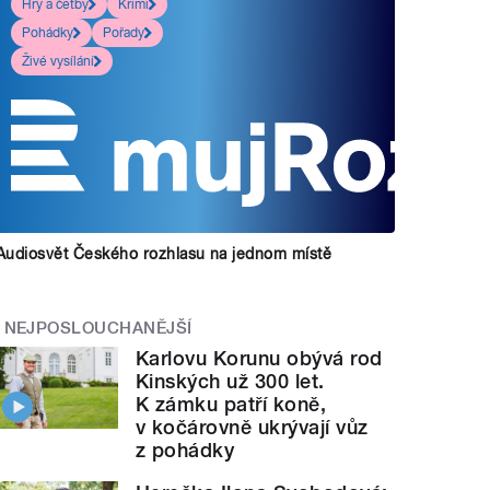
Hry a četby
Krimi
Pohádky
Pořady
Živé vysílání
Audiosvět Českého rozhlasu na jednom místě
NEJPOSLOUCHANĚJŠÍ
Karlovu Korunu obývá rod
Kinských už 300 let.
K zámku patří koně,
v kočárovně ukrývají vůz
z pohádky