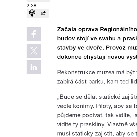
2:38
Začala oprava Regionálního
budov stojí ve svahu a prask
stavby ve dvoře. Provoz mu
dokonce chystají novou výs
Rekonstrukce muzea má být v
zabírá část parku, kam teď l
„Bude se dělat statické zaji
vedle konírny. Piloty, aby se
půjdeme podívat, tak vidíte, j
vidíte ty praskliny. Vlastně v
musí staticky zajistit, aby se