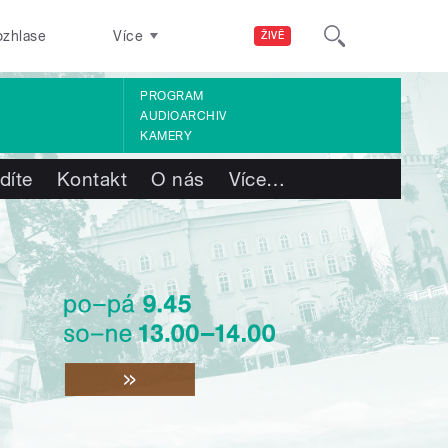
ozhlase
Více
ŽIVĚ
PROGRAM
AUDIOARCHIV
KAMERY
díte
Kontakt
O nás
Více
…