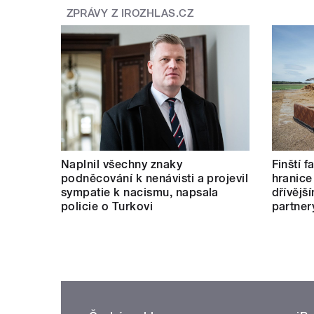
ZPRÁVY Z IROZHLAS.CZ
Naplnil všechny znaky
Finští 
podněcování k nenávisti a projevil
hranice
sympatie k nacismu, napsala
dřívějš
policie o Turkovi
partner