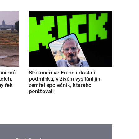
amionů
Streameři ve Francii dostali
tcích.
podmínku, v živém vysílání jim
y řek
zemřel společník, kterého
ponižovali