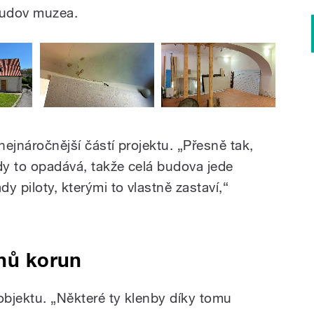
budov muzea.
nejnáročnější částí projektu. „Přesně tak,
tady to opadává, takže celá budova jede
dy piloty, kterými to vlastně zastaví,“
nů korun
objektu. „Některé ty klenby díky tomu