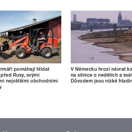
farmáři pomáhají hlídat
V Německu hrozí návrat k
 před Rusy, svými
na silnice o nedělích a svá
ími největšími obchodními
Důvodem jsou nízké hladin
y