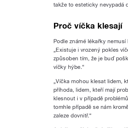
takže to esteticky nevypadá 
Proč víčka klesají
Podle známé lékařky nemusí 
„Existuje i vrozený pokles ví
způsoben tím, že je buď poško
víčky hýbe.“
„Víčka mohou klesat lidem, k
příhoda, lidem, kteří mají p
klesnout i v případě problémů
tomhle případě se nám kromě 
zaleze dovnitř.“