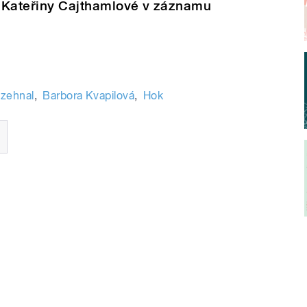
 Kateřiny Cajthamlové v záznamu
ozehnal
,
Barbora Kvapilová
,
Hok