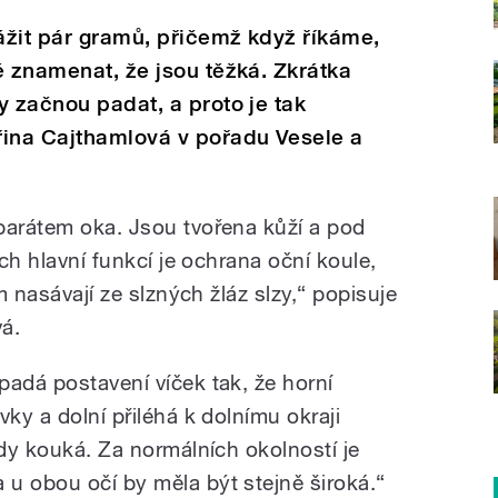
ážit pár gramů, přičemž když říkáme,
ě znamenat, že jsou těžká. Zkrátka
y začnou padat, a proto je tak
řina Cajthamlová v pořadu Vesele a
parátem oka. Jsou tvořena kůží a pod
ich hlavní funkcí je ochrana oční koule,
em nasávají ze slzných žláz slzy,“ popisuje
vá.
padá postavení víček tak, že horní
vky a dolní přiléhá k dolnímu okraji
edy kouká. Za normálních okolností je
u obou očí by měla být stejně široká.“