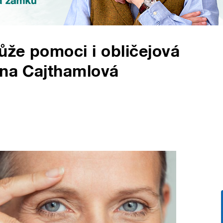
ůže pomoci i obličejová
ina Cajthamlová