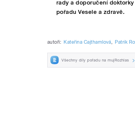
rady a doporučení doktorky
pořadu Vesele a zdravě.
autoři:
Kateřina Cajthamlová
,
Patrik R
Všechny díly pořadu na mujRozhlas