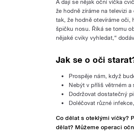
A dají se nějak oční víčka c
že hodně zíráme na televizi 
tak, že hodně otevíráme oči
špičku nosu. Říká se tomu ob
nějaké cviky vyhledat,“ dodá
Jak se o oči starat
Prospěje nám, když bud
Nebýt v příliš větrném a
Dodržovat dostatečný pi
Doléčovat různé infekce, 
Co dělat s oteklými víčky? P
dělat? Můžeme operaci oční