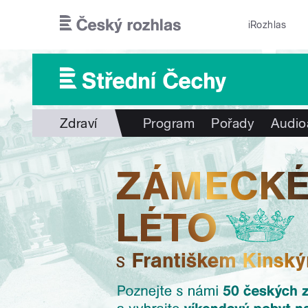
Přejít k hlavnímu obsahu
iRozhlas
Zdraví
Program
Pořady
Audio