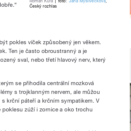
Roman Kufa
|
foto:
Jana Myslivečková
,
dobře.“
Český rozhlas
být pokles víček způsobený jen věkem.
ček. Ten je často obroustranný a je
zený sval, nebo třetí hlavový nerv, který
terým se přihodila centrální mozková
roblémy s trojklanným nervem, ale můžou
 s krční páteří a krčním sympatikem. V
poklesu zúží i zornice a oko trochu