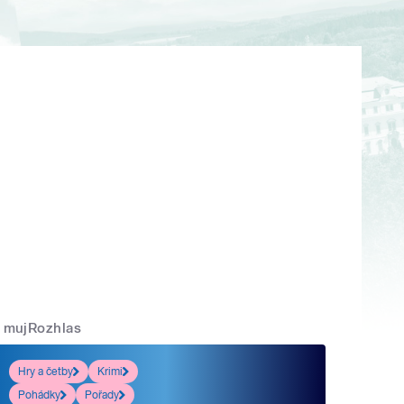
mujRozhlas
Hry a četby
Krimi
Pohádky
Pořady