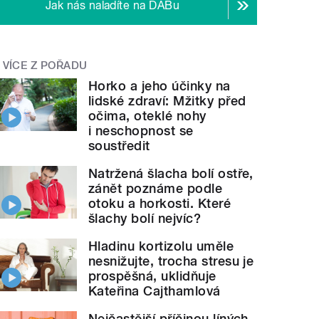
Jak nás naladíte na DABu
VÍCE Z POŘADU
Horko a jeho účinky na
lidské zdraví: Mžitky před
očima, oteklé nohy
i neschopnost se
soustředit
Natržená šlacha bolí ostře,
zánět poznáme podle
otoku a horkosti. Které
šlachy bolí nejvíc?
Hladinu kortizolu uměle
nesnižujte, trocha stresu je
prospěšná, uklidňuje
Kateřina Cajthamlová
Nejčastější příčinou líných