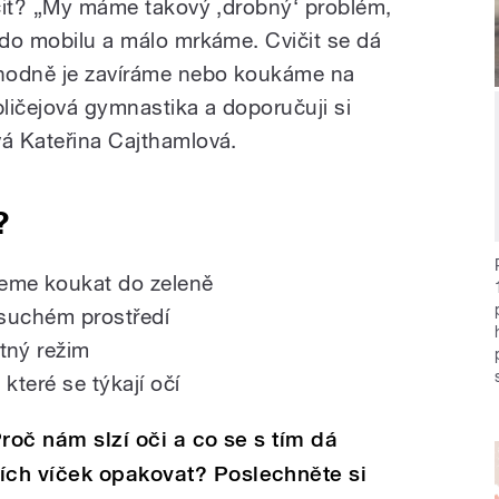
vičit? „My máme takový ‚drobný‘ problém,
a do mobilu a málo mrkáme. Cvičit se dá
, hodně je zavíráme nebo koukáme na
ličejová gymnastika a doporučuji si
vá Kateřina Cajthamlová.
?
eme koukat do zeleně
 suchém prostředí
tný režim
které se týkají očí
roč nám slzí oči a co se s tím dá
ch víček opakovat? Poslechněte si