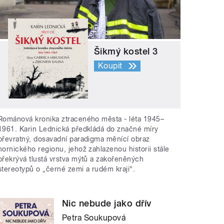
Šikmý kostel 3
Koupit
Románová kronika ztraceného města - léta 1945–
1961. Karin Lednická předkládá do značné míry
převratný, dosavadní paradigma měnící obraz
hornického regionu, jehož zahlazenou historii stále
překrývá tlustá vrstva mýtů a zakořeněných
stereotypů o „černé zemi a rudém kraji“.
Nic nebude jako dřív
Petra Soukupová