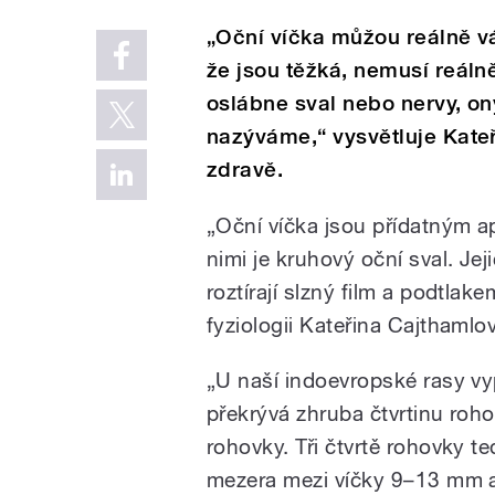
„Oční víčka můžou reálně v
že jsou těžká, nemusí reáln
oslábne sval nebo nervy, on
nazýváme,“ vysvětluje Kate
zdravě.
„Oční víčka jsou přídatným a
nimi je kruhový oční sval. Jej
roztírají slzný film a podtlak
fyziologii Kateřina Cajthamlo
„U naší indoevropské rasy vy
překrývá zhruba čtvrtinu roho
rohovky. Tři čtvrtě rohovky t
mezera mezi víčky 9–13 mm a 