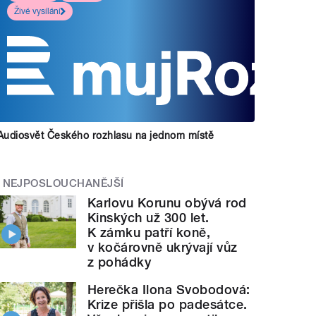
Živé vysílání
Audiosvět Českého rozhlasu na jednom místě
NEJPOSLOUCHANĚJŠÍ
Karlovu Korunu obývá rod
Kinských už 300 let.
K zámku patří koně,
v kočárovně ukrývají vůz
z pohádky
Herečka Ilona Svobodová:
Krize přišla po padesátce.