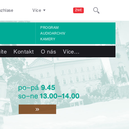
ozhlase
Více
ŽIVĚ
PROGRAM
AUDIOARCHIV
KAMERY
íte
Kontakt
O nás
Více
…