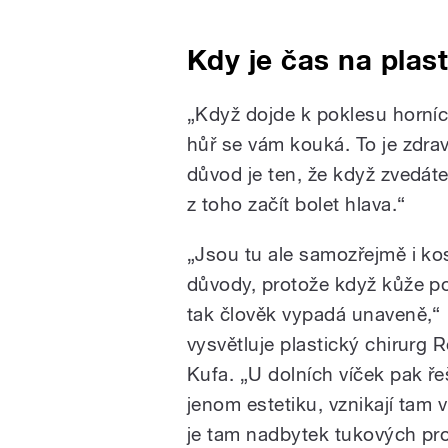
Kdy je čas na plas
„Když dojde k poklesu horníc
hůř se vám kouká. To je zdrav
důvod je ten, že když zvedát
z toho začít bolet hlava.“
„Jsou tu ale samozřejmě i k
důvody, protože když kůže p
tak člověk vypadá unaveně,“
vysvětluje plastický chirurg
Kufa. „U dolních víček pak ř
jenom estetiku, vznikají tam 
je tam nadbytek tukových pr