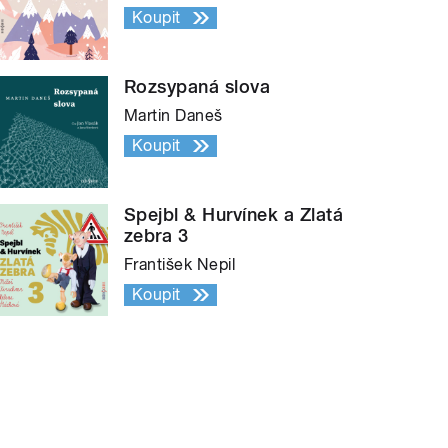
Koupit
Rozsypaná slova
Martin Daneš
Koupit
Spejbl & Hurvínek a Zlatá
zebra 3
František Nepil
Koupit