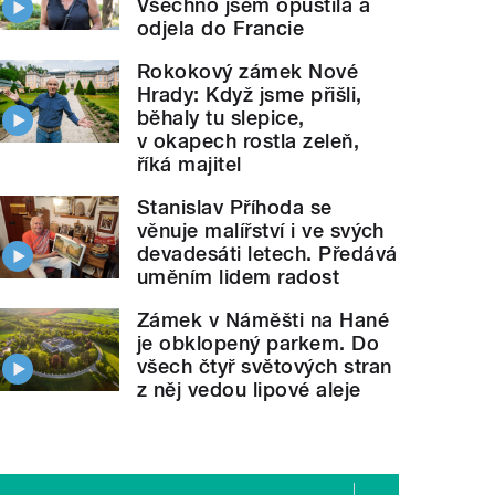
Všechno jsem opustila a
odjela do Francie
Rokokový zámek Nové
Hrady: Když jsme přišli,
běhaly tu slepice,
v okapech rostla zeleň,
říká majitel
Stanislav Příhoda se
věnuje malířství i ve svých
devadesáti letech. Předává
uměním lidem radost
Zámek v Náměšti na Hané
je obklopený parkem. Do
všech čtyř světových stran
z něj vedou lipové aleje