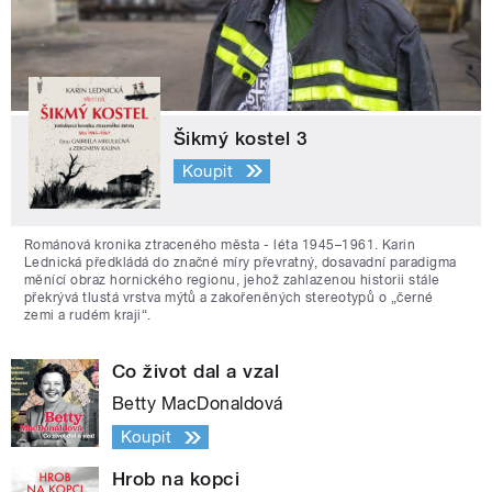
Šikmý kostel 3
Koupit
Románová kronika ztraceného města - léta 1945–1961. Karin
Lednická předkládá do značné míry převratný, dosavadní paradigma
měnící obraz hornického regionu, jehož zahlazenou historii stále
překrývá tlustá vrstva mýtů a zakořeněných stereotypů o „černé
zemi a rudém kraji“.
Co život dal a vzal
Betty MacDonaldová
Koupit
Hrob na kopci