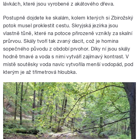
lávkách, které jsou vyrobené z akátového dřeva.
Postupně dojdete ke skalám, kolem kterých si Zbirožský
potok musel proklestit cestu. Skryjská jezírka jsou
vlastně tůně, které na potoce přirozeně vznikly za skalní
průrvou. Skály tvoří tak zvaný dacit, což je hornina
sopečného původu z období prvohor. Díky ní jsou skály
hodně tmavé a voda s nimi vytváří zajímavý kontrast. V
místě soutěsky voda navíc vytvořila menší vodopád, pod
kterým je až třímetrová hloubka.