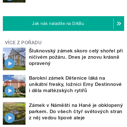
Jak nás naladíte na DABu
VÍCE Z POŘADU
Šluknovský zámek skoro celý shořel při
ničivém požáru. Dnes je znovu krásně
opravený
Barokní zámek Dětenice láká na
unikátní fresky, ložnici Emy Destinnové
i děla maltézských rytířů
Zámek v Náměšti na Hané je obklopený
parkem. Do všech čtyř světových stran
z něj vedou lipové aleje