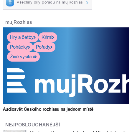
Všechny díly pořadu na mujRozhlas
mujRozhlas
Hry a četby
Krimi
Pohádky
Pořady
Živé vysílání
Audiosvět Českého rozhlasu na jednom místě
NEJPOSLOUCHANĚJŠÍ