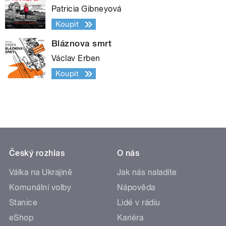
Patricia Gibneyová
Koupit
Bláznova smrt
Václav Erben
Koupit
Český rozhlas
O nás
Válka na Ukrajině
Jak nás naladíte
Komunální volby
Nápověda
Stanice
Lidé v rádiu
eShop
Kariéra