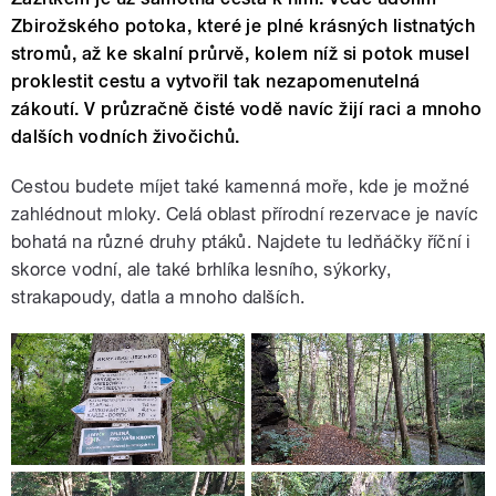
Zbirožského potoka, které je plné krásných listnatých
stromů, až ke skalní průrvě, kolem níž si potok musel
proklestit cestu a vytvořil tak nezapomenutelná
zákoutí. V průzračně čisté vodě navíc žijí raci a mnoho
dalších vodních živočichů.
Cestou budete míjet také kamenná moře, kde je možné
zahlédnout mloky. Celá oblast přírodní rezervace je navíc
bohatá na různé druhy ptáků. Najdete tu ledňáčky říční i
skorce vodní, ale také brhlíka lesního, sýkorky,
strakapoudy, datla a mnoho dalších.