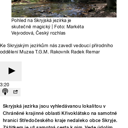
Pohled na Skryjská jezírka je
skutečně magický | Foto: Markéta
Vejvodová, Český rozhlas
Ke Skryjským jezírkům nás zavedl vedoucí přírodního
oddělení Muzea T.G.M. Rakovník Radek Remar
3:20
Skryjská jezírka jsou vyhledávanou lokalitou v
Chráněné krajinné oblasti Křivoklátsko na samotné
hranici Středočeského kraje nedaleko obce Skryje.
Zážitkem je už samotná cesta k nim. Vede údolím