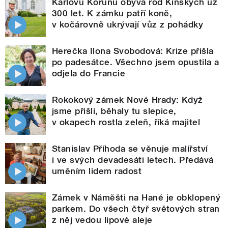
Karlovu Korunu obývá rod Kinských už
300 let. K zámku patří koně,
v kočárovně ukrývají vůz z pohádky
Herečka Ilona Svobodová: Krize přišla
po padesátce. Všechno jsem opustila a
odjela do Francie
Rokokový zámek Nové Hrady: Když
jsme přišli, běhaly tu slepice,
v okapech rostla zeleň, říká majitel
Stanislav Příhoda se věnuje malířství
i ve svých devadesáti letech. Předává
uměním lidem radost
Zámek v Náměšti na Hané je obklopený
parkem. Do všech čtyř světových stran
z něj vedou lipové aleje