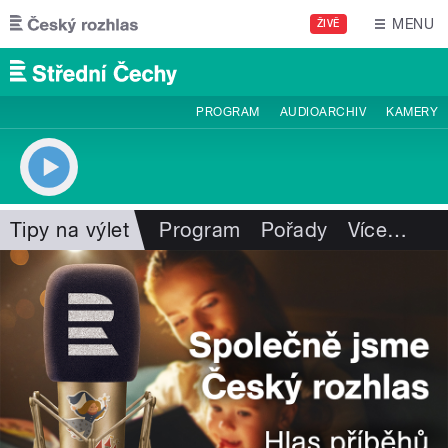
Přejít k hlavnímu obsahu
MENU
ŽIVĚ
PROGRAM
AUDIOARCHIV
KAMERY
Tipy na výlet
Program
Pořady
Více
…