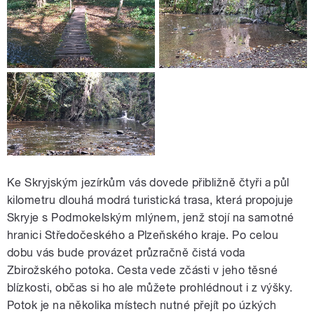
Ke Skryjským jezírkům vás dovede přibližně čtyři a půl
kilometru dlouhá modrá turistická trasa, která propojuje
Skryje s Podmokelským mlýnem, jenž stojí na samotné
hranici Středočeského a Plzeňského kraje. Po celou
dobu vás bude provázet průzračně čistá voda
Zbirožského potoka. Cesta vede zčásti v jeho těsné
blízkosti, občas si ho ale můžete prohlédnout i z výšky.
Potok je na několika místech nutné přejít po úzkých