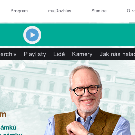
Program
mujRozhlas
Stanice
O r
archiv
Playlisty
Lidé
Kamery
Jak nás nala