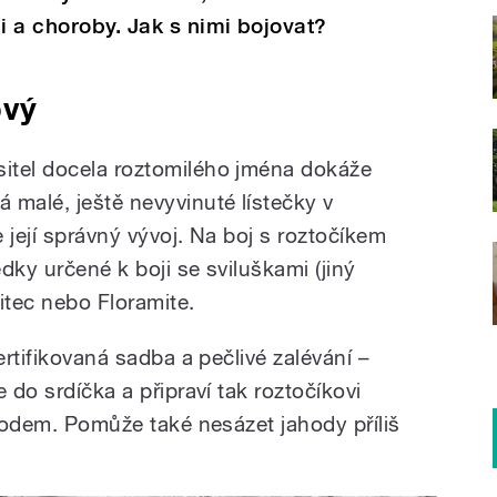
i a choroby. Jak s nimi bojovat?
ový
itel docela roztomilého jména dokáže
 malé, ještě nevyvinuté lístečky v
 její správný vývoj. Na boj s roztočíkem
dky určené k boji se sviluškami (jiný
itec nebo Floramite.
ertifikovaná sadba a pečlivé zalévání –
 do srdíčka a připraví tak roztočíkovi
spodem. Pomůže také nesázet jahody příliš