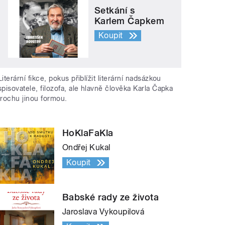
Setkání s
Karlem Čapkem
Koupit
Literární fikce, pokus přiblížit literární nadsázkou
spisovatele, filozofa, ale hlavně člověka Karla Čapka
trochu jinou formou.
HoKlaFaKla
Ondřej Kukal
Koupit
Babské rady ze života
Jaroslava Vykoupilová