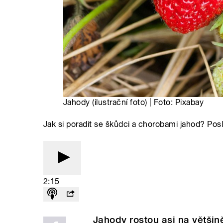
Jahody (ilustrační foto) | Foto: Pixabay
Jak si poradit se škůdci a chorobami jahod? Pos
2:15
Jahody rostou asi na větši