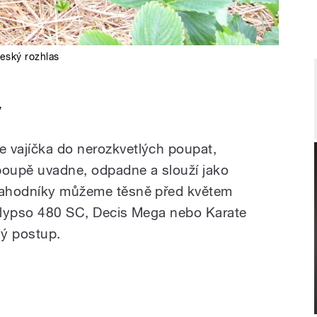
eský rozhlas
ý
 vajíčka do nerozkvetlých poupat,
oupě uvadne, odpadne a slouží jako
 Jahodníky můžeme těsně před květem
Calypso 480 SC, Decis Mega nebo Karate
ý postup.