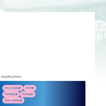
mujRozhlas
Hry a četby
Krimi
Pohádky
Pořady
Živé vysílání