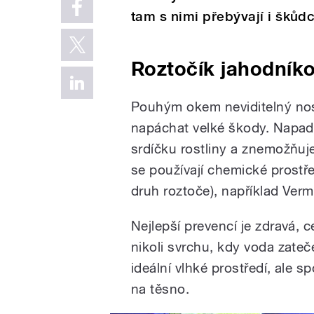
tam s nimi přebývají i škůdc
Roztočík jahodník
Pouhým okem neviditelný nos
napáchat velké škody. Napadá
srdíčku rostliny a znemožňuje
se používají chemické prostře
druh roztoče), například Verm
Nejlepší prevencí je zdravá, c
nikoli svrchu, kdy voda zateče
ideální vlhké prostředí, ale 
na těsno.