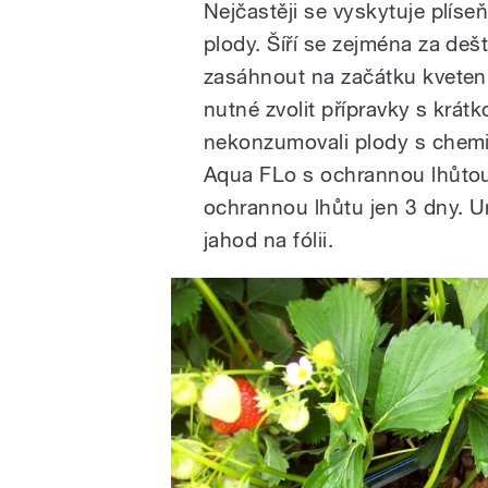
Nejčastěji se vyskytuje plíseň 
plody. Šíří se zejména za de
zasáhnout na začátku kvetení 
nutné zvolit přípravky s krá
nekonzumovali plody s chemi
Aqua FLo s ochrannou lhůtou
ochrannou lhůtu jen 3 dny. Ur
jahod na fólii.