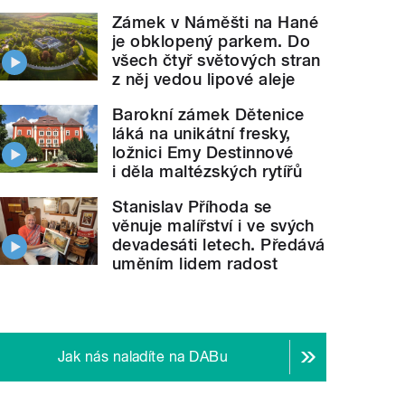
Zámek v Náměšti na Hané
je obklopený parkem. Do
všech čtyř světových stran
z něj vedou lipové aleje
Barokní zámek Dětenice
láká na unikátní fresky,
ložnici Emy Destinnové
i děla maltézských rytířů
Stanislav Příhoda se
věnuje malířství i ve svých
devadesáti letech. Předává
uměním lidem radost
Jak nás naladíte na DABu