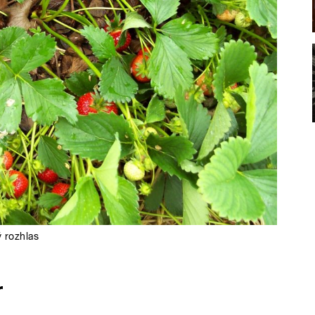
 rozhlas
r