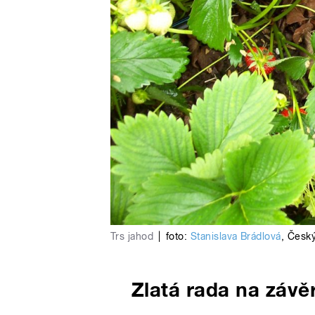
Trs jahod
|
foto:
Stanislava Brádlová
,
Český
Zlatá rada na závě