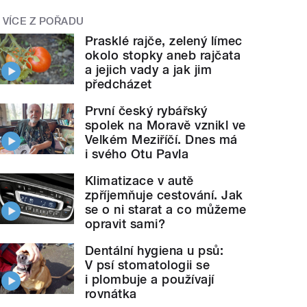
VÍCE Z POŘADU
Prasklé rajče, zelený límec
okolo stopky aneb rajčata
a jejich vady a jak jim
předcházet
První český rybářský
spolek na Moravě vznikl ve
Velkém Meziříčí. Dnes má
i svého Otu Pavla
Klimatizace v autě
zpříjemňuje cestování. Jak
se o ni starat a co můžeme
opravit sami?
Dentální hygiena u psů:
V psí stomatologii se
i plombuje a používají
rovnátka