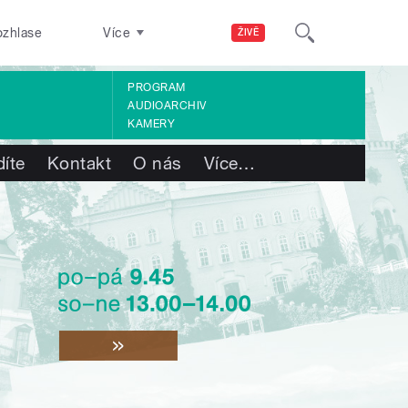
ozhlase
Více
ŽIVĚ
PROGRAM
AUDIOARCHIV
KAMERY
díte
Kontakt
O nás
Více
…