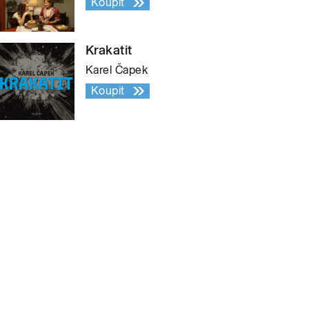
Koupit
Krakatit
Karel Čapek
Koupit