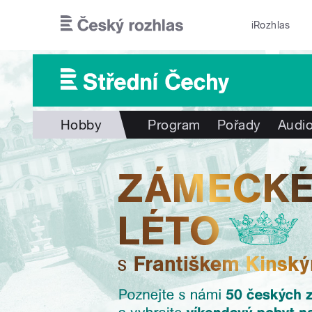
Přejít k hlavnímu obsahu
iRozhlas
Hobby
Program
Pořady
Audio