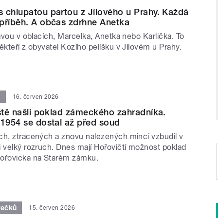
 chlupatou partou z Jílového u Prahy. Každá
příběh. A občas zdrhne Anetka
lavou v oblacích, Marcelka, Anetka nebo Karlička. To
ěkteří z obyvatel Kozího pelíšku v Jílovém u Prahy.
d
16. červen 2026
iště našli poklad zámeckého zahradníka.
 1954 se dostal až před soud
ch, ztracených a znovu nalezených mincí vzbudil v
i velký rozruch. Dnes mají Hořovičtí možnost poklad
Hořovicka na Starém zámku.
řečků
15. červen 2026