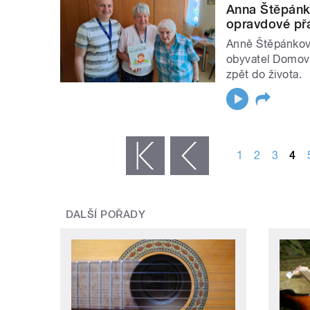
Anna Štěpánk
opravdové přá
Anně Štěpánkové
obyvatel Domova
zpět do života.
STRÁNKY
1
2
3
4
« první
‹ předchozí
DALŠÍ POŘADY