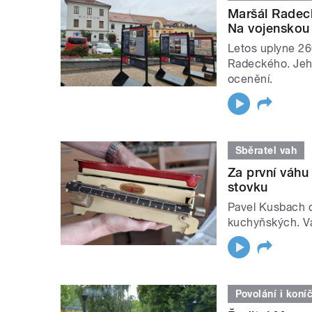
Maršál Radeck
Na vojenskou 
Letos uplyne 26
Radeckého. Jeho
ocenění.
Sběratel vah
Za první váhu
stovku
Pavel Kusbach o
kuchyňských. Vá
Povolání i koní