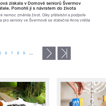
ová získala v Domově seniorů Švermov
tele. Pomohli jí s návratem do života
 nemoc změnila život. Díky přátelství a podpoře
 pro seniory ve Švermově se statečná Anna vrátila
5
6
7
8
9
…
následující ›
poslední »