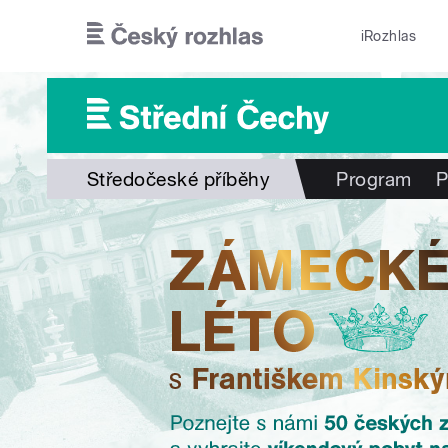
Přejít k hlavnímu obsahu
iRozhlas
Středočeské příběhy
Program
P