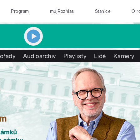
Program
mujRozhlas
Stanice
O r
ořady
Audioarchiv
Playlisty
Lidé
Kamery