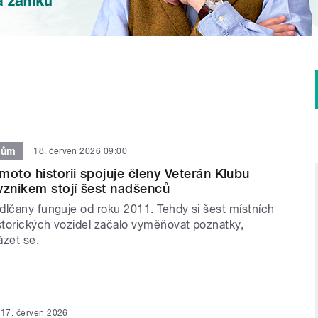
nům
18. červen 2026 09:00
moto historii spojuje členy Veterán Klubu
vznikem stojí šest nadšenců
dlčany funguje od roku 2011. Tehdy si šest místních
torických vozidel začalo vyměňovat poznatky,
ázet se.
17. červen 2026