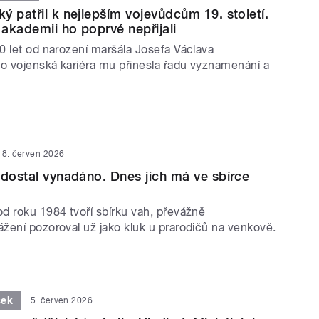
ý patřil k nejlepším vojevůdcům 19. století.
akademii ho poprvé nepřijali
0 let od narození maršála Josefa Václava
 vojenská kariéra mu přinesla řadu vyznamenání a
8. červen 2026
 dostal vynadáno. Dnes jich má ve sbírce
d roku 1984 tvoří sbírku vah, převážně
žení pozoroval už jako kluk u prarodičů na venkově.
ček
5. červen 2026