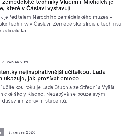
 zemědělské techniky Vladimír Michálek je
e, které v Čáslavi vystavují
ek je ředitelem Národního zemědělského muzea –
é techniky v Čáslavi. Zemědělské stroje a technika
y odmalička.
4. červen 2026
tentky nejinspirativnější učitelkou. Lada
 ukazuje, jak prožívat emoce
ší učitelkou roku je Lada Stuchlá ze Střední a Vyšší
tnické školy Kladno. Nezabývá se pouze svým
y duševním zdravím studentů.
e
2. červen 2026