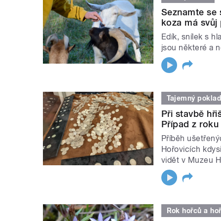
Seznamte se s
koza má svůj 
Edík, snílek s h
jsou některé a n
Tajemný pokla
Při stavbě hř
Případ z roku
Příběh ušetřený
Hořovicích kdys
vidět v Muzeu 
Rok hořců a ho