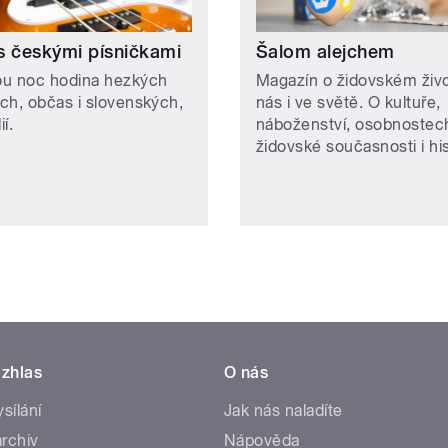
s českými písničkami
Šalom alejchem
u noc hodina hezkých
Magazín o židovském živ
ch, občas i slovenských,
nás i ve světě. O kultuře,
í.
náboženství, osobnostec
židovské současnosti i hist
zhlas
O nás
ysílání
Jak nás naladíte
rchiv
Nápověda