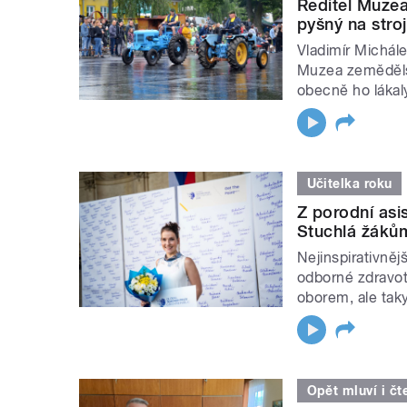
Ředitel Muzea
pyšný na stroj
Vladimír Michál
Muzea zemědělsk
obecně ho lákal
Učitelka roku
Z porodní asis
Stuchlá žákům
Nejinspirativněj
odborné zdravo
oborem, ale tak
Opět mluví i čt