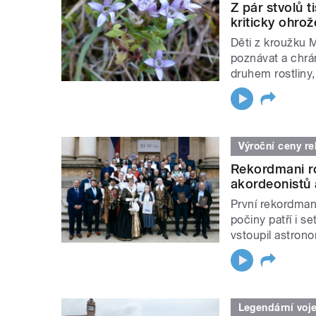
Z pár stvolů t
kriticky ohro
Děti z kroužku 
poznávat a chrán
druhem rostliny
Výroční ceny r
Rekordmani ro
akordeonistů a
První rekordmani
počiny patří i s
vstoupil astrono
Legendární voj