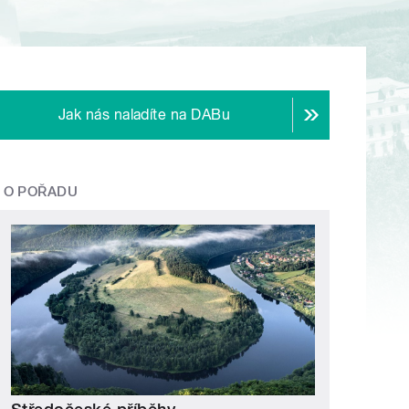
Jak nás naladíte na DABu
O POŘADU