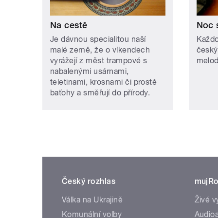
Na cestě
Noc 
Je dávnou specialitou naší
Každo
malé země, že o víkendech
český
vyrážejí z měst trampové s
melodi
nabalenými usárnami,
teletinami, krosnami či prostě
baťohy a směřují do přírody.
Český rozhlas
mujRo
Válka na Ukrajině
Živé v
Komunální volby
Audioa