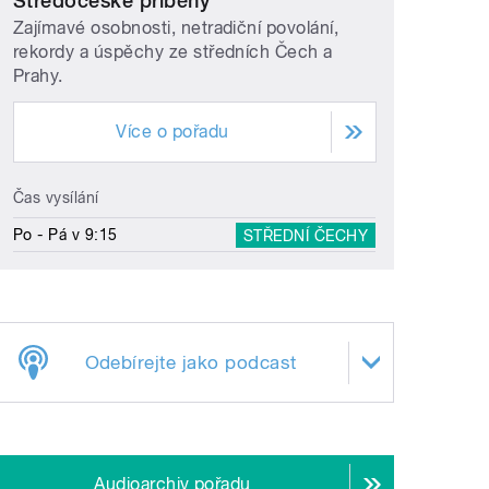
Středočeské příběhy
Zajímavé osobnosti, netradiční povolání,
rekordy a úspěchy ze středních Čech a
Prahy.
Více o pořadu
Čas vysílání
Po - Pá v 9:15
STŘEDNÍ ČECHY
Odebírejte jako podcast
Audioarchiv pořadu