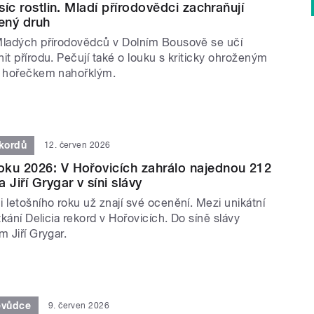
isíc rostlin. Mladí přírodovědci zachraňují
žený druh
Mladých přírodovědců v Dolním Bousově se učí
it přírodu. Pečují také o louku s kriticky ohroženým
, hořečkem nahořklým.
ekordů
12. červen 2026
ku 2026: V Hořovicích zahrálo najednou 212
 Jiří Grygar v síni slávy
 letošního roku už znají své ocenění. Mezi unikátní
etkání Delicia rekord v Hořovicích. Do síně slávy
m Jiří Grygar.
evůdce
9. červen 2026