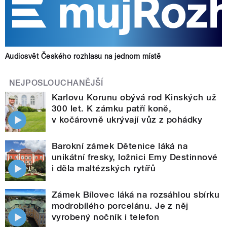
Audiosvět Českého rozhlasu na jednom místě
NEJPOSLOUCHANĚJŠÍ
Karlovu Korunu obývá rod Kinských už
300 let. K zámku patří koně,
v kočárovně ukrývají vůz z pohádky
Barokní zámek Dětenice láká na
unikátní fresky, ložnici Emy Destinnové
i děla maltézských rytířů
Zámek Bílovec láká na rozsáhlou sbírku
modrobílého porcelánu. Je z něj
vyrobený nočník i telefon