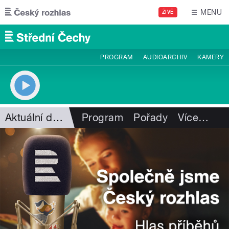
Přejít k hlavnímu obsahu
MENU
ŽIVĚ
PROGRAM
AUDIOARCHIV
KAMERY
Aktuální dění
Program
Pořady
Více
…