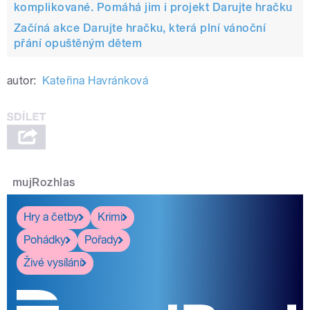
komplikované. Pomáhá jim i projekt Darujte hračku
Začíná akce Darujte hračku, která plní vánoční
přání opuštěným dětem
autor:
Kateřina Havránková
mujRozhlas
Hry a četby
Krimi
Pohádky
Pořady
Živé vysílání