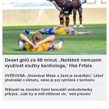
Deset gólů za 68 minut. ,Naštěstí nemusím
využívat služby kardiologa,‘ říká Frťala
OVĚŘOVNA: ‚Srovnávat Měsíc a Zemi je zavádějící.‘ Lékař
přednášel o klimatu, video je prý vytržené z kontextu
Stížností na stavební řízení kanceláři ombudsmanky
přibývá. ‚Lidé by si měli stěžovat víc,‘ míní právníci