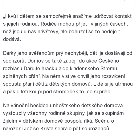
Play /
Havránková
Na vánoční besídce dětí z
„I kvůli dětem se samozřejmě snažíme udržovat kontakt
dětského domova v Unhošti se
byla podívat reportérka
s jejich rodinou. Rodiče mohou přijet i v jiných časech,
Kateřina
než jsou u nás návštěvy, ale bohužel se to neděje,“
dodává.
Dárky jeho svěřencům prý nechybějí, děti je dostávají od
sponzorů. Domov se také zapojil do akce Českého
rozhlasu Darujte hračku a do kladenského Stromu
pause
splněných přání. Na něm visí ve chvíli jeho rozsvícení
spousta přání dětí z dětských domovů. Lidé si je utrhnou
a pak dítěti koupí pod stromeček to, co si přálo.
Na vánoční besídce unhošťského dětského domova
vystoupily všechny rodinné skupiny, jak se skupinám
žijícím v dětském domově pospolu říká. Scénu o
narození Ježíše Krista sehrálo pět sourozenců.