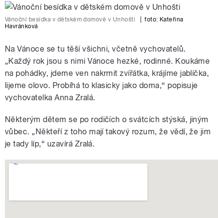
Vánoční besídka v dětském domově v Unhošti
|
foto:
Kateřina
Havránková
Na Vánoce se tu těší všichni, včetně vychovatelů.
„Každý rok jsou s nimi Vánoce hezké, rodinné. Koukáme
na pohádky, jdeme ven nakrmit zvířátka, krájíme jablíčka,
lijeme olovo. Probíhá to klasicky jako doma,“ popisuje
vychovatelka Anna Zralá.
Některým dětem se po rodičích o svátcích stýská, jiným
vůbec. „Někteří z toho mají takový rozum, že vědí, že jim
je tady líp,“ uzavírá Zralá.