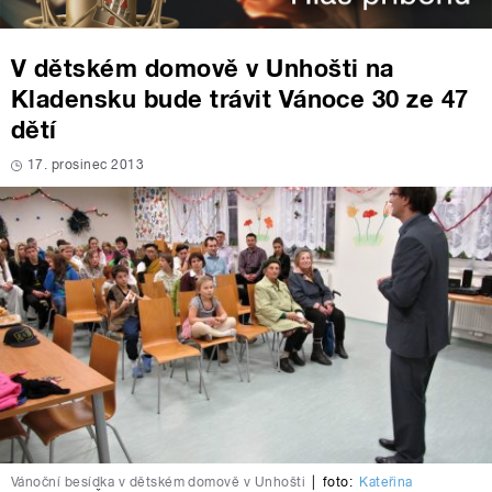
V dětském domově v Unhošti na
Kladensku bude trávit Vánoce 30 ze 47
dětí
17. prosinec 2013
Vánoční besídka v dětském domově v Unhošti
|
foto:
Kateřina