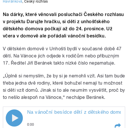
Havránková
,
Český rozhlas
Na dárky, které věnovali posluchači Českého rozhlasu
v projektu Darujte hračku, si děti z unhošťského
dětského domova počkají až do 24. prosince. Už
včera v domově ale pořádali vánoční besídku.
V dětském domově v Unhošti bydlí v současné době 47
dětí. Na Vánoce jich odjede k rodičům nebo příbuzným
17. Ředitel Jiří Beránek takto nízké číslo nepamatuje.
„Úplně si nemyslím, že by si je nemohli vzít. Asi tam bude
třeba jedna dvě rodiny, které bohužel nemají tu možnost
si děti vzít domů. Jinak si to ale neumím vysvětlit, proč by
to nešlo alespoň na Vánoce,“ nechápe Beránek.
Na vánoční besídce dětí z dětského domova 
0:00