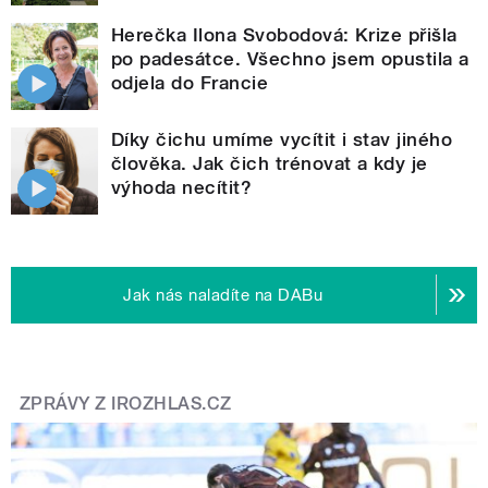
Herečka Ilona Svobodová: Krize přišla
po padesátce. Všechno jsem opustila a
odjela do Francie
Díky čichu umíme vycítit i stav jiného
člověka. Jak čich trénovat a kdy je
výhoda necítit?
Jak nás naladíte na DABu
ZPRÁVY Z IROZHLAS.CZ