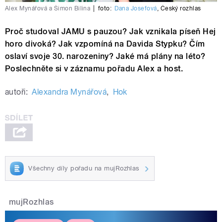
Alex Mynářová a Šimon Bilina
|
foto:
Dana Josefová
,
Český rozhlas
Proč studoval JAMU s pauzou? Jak vznikala píseň Hej
horo divoká? Jak vzpomíná na Davida Stypku? Čím
oslaví svoje 30. narozeniny? Jaké má plány na léto?
Poslechněte si v záznamu pořadu Alex a host.
autoři:
Alexandra Mynářová
,
Hok
Všechny díly pořadu na mujRozhlas
mujRozhlas