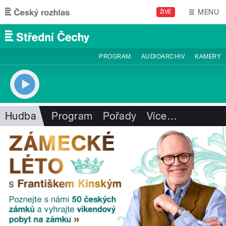
Přejít k hlavnímu obsahu
MENU
ŽIVĚ
PROGRAM
AUDIOARCHIV
KAMERY
Hudba
Program
Pořady
Více
…