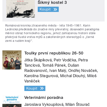
Šikmý kostel 3
Koupit
Románová kronika ztraceného města - léta 1945–1961. Karin
Lednická předkládá do značné míry převratný, dosavadní paradigma
měnící obraz hornického regionu, jehož zahlazenou historii stále
překrývá tlustá vrstva mýtů a zakořeněných stereotypů o „černé
zemi a rudém kraji“.
Toulky první republikou 26-50
Jitka Škápíková, Petr Vodička, Petra
Tanclová, Tomáš Pánek, Dušan
Radovanovič, Ivan Malý, Ondřej Nováček,
Karolína Stegurová, Michal Dlouhý, Miloš
Vaněček
Koupit
Veterinární poradna
Jaroslava Vykoupilová, Milan Štourač