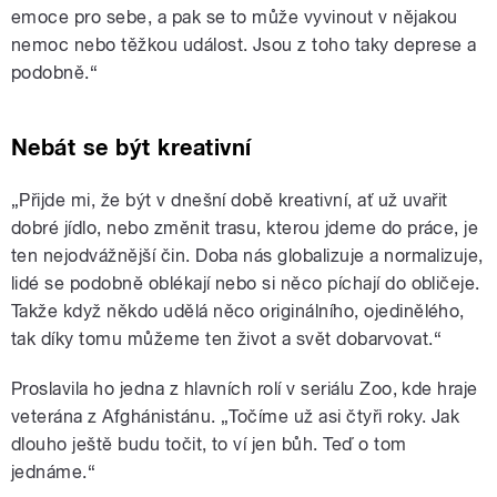
emoce pro sebe, a pak se to může vyvinout v nějakou
nemoc nebo těžkou událost. Jsou z toho taky deprese a
podobně.“
Nebát se být kreativní
„Přijde mi, že být v dnešní době kreativní, ať už uvařit
dobré jídlo, nebo změnit trasu, kterou jdeme do práce, je
ten nejodvážnější čin. Doba nás globalizuje a normalizuje,
lidé se podobně oblékají nebo si něco píchají do obličeje.
Takže když někdo udělá něco originálního, ojedinělého,
tak díky tomu můžeme ten život a svět dobarvovat.“
Proslavila ho jedna z hlavních rolí v seriálu Zoo, kde hraje
veterána z Afghánistánu. „Točíme už asi čtyři roky. Jak
dlouho ještě budu točit, to ví jen bůh. Teď o tom
jednáme.“