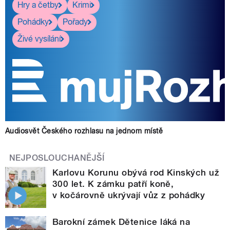
Hry a četby
Krimi
Pohádky
Pořady
Živé vysílání
Audiosvět Českého rozhlasu na jednom místě
NEJPOSLOUCHANĚJŠÍ
Karlovu Korunu obývá rod Kinských už
300 let. K zámku patří koně,
v kočárovně ukrývají vůz z pohádky
Barokní zámek Dětenice láká na