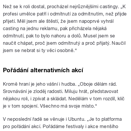
Než se k roli dostal, procházel nejrůznějšími castingy. „K
profesi umělce patří i odmítnutí za odmítnutím, než přijde
přijetí. Měl jsem ale štěstí, že jsem napoprvé vyhrál
casting na jednu reklamu, pak přicházela nějaká
odmítnutí, pak to bylo nahoru a dolů. Musel jsem se
naučit chápat, proč jsem odmítnutý a proč přijatý. Naučil
jsem se nebrat si ty věci osobně.“
Pořádání alternativních akcí
Kromě hraní je jeho vášní i hudba. „Oboje dělám rád.
Srovnávání je zloděj radosti. Miluju hrát, představovat
nějakou roli, i zpívat a skládat. Nedělám v tom rozdíl, klíč
je v tom spojení. Všechno má svoje místo.“
V neposlední řadě se věnuje i Ubuntu. „Je to platforma
pro pořádání akcí. Pořádáme festivaly i akce menšího