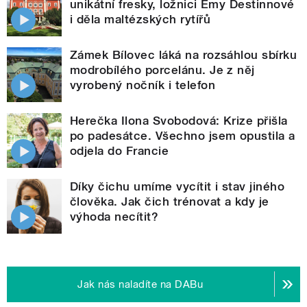
unikátní fresky, ložnici Emy Destinnové
i děla maltézských rytířů
Zámek Bílovec láká na rozsáhlou sbírku
modrobílého porcelánu. Je z něj
vyrobený nočník i telefon
Herečka Ilona Svobodová: Krize přišla
po padesátce. Všechno jsem opustila a
odjela do Francie
Díky čichu umíme vycítit i stav jiného
člověka. Jak čich trénovat a kdy je
výhoda necítit?
Jak nás naladíte na DABu