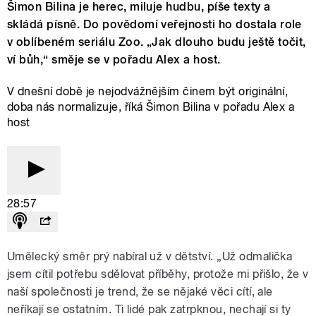
Šimon Bilina je herec, miluje hudbu, píše texty a
skládá písně. Do povědomí veřejnosti ho dostala role
v oblíbeném seriálu Zoo. „Jak dlouho budu ještě točit,
ví bůh,“ směje se v pořadu Alex a host.
V dnešní době je nejodvážnějším činem být originální,
doba nás normalizuje, říká Šimon Bilina v pořadu Alex a
host
28:57
Umělecký směr prý nabíral už v dětství. „Už odmalička
jsem cítil potřebu sdělovat příběhy, protože mi přišlo, že v
naší společnosti je trend, že se nějaké věci cítí, ale
neříkají se ostatním. Ti lidé pak zatrpknou, nechají si ty