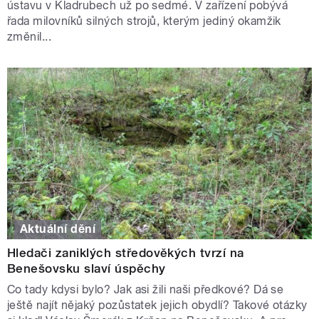
ústavu v Kladrubech už po sedmé. V zařízení pobývá
řada milovníků silných strojů, kterým jediný okamžik
změnil...
Aktuální dění
Hledači zaniklých středověkých tvrzí na
Benešovsku slaví úspěchy
Co tady kdysi bylo? Jak asi žili naši předkové? Dá se
ještě najít nějaký pozůstatek jejich obydlí? Takové otázky