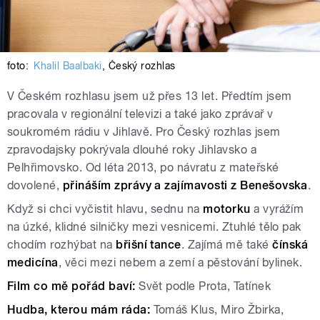
foto:
Khalil Baalbaki
,
Český rozhlas
V Českém rozhlasu jsem už přes 13 let. Předtím jsem
pracovala v regionální televizi a také jako zprávař v
soukromém rádiu v Jihlavě. Pro Český rozhlas jsem
zpravodajsky pokrývala dlouhé roky Jihlavsko a
Pelhřimovsko. Od léta 2013, po návratu z mateřské
dovolené,
přináším zprávy a zajímavosti z Benešovska
.
Když si chci vyčistit hlavu, sednu na
motorku
a vyrážím
na úzké, klidné silničky mezi vesnicemi. Ztuhlé tělo pak
chodím rozhýbat na
břišní tance
. Zajímá mě také
čínská
medicína
, věci mezi nebem a zemí a pěstování bylinek.
Film co mě pořád baví:
Svět podle Prota, Tatínek
Hudba, kterou mám ráda:
Tomáš Klus, Miro Žbirka,