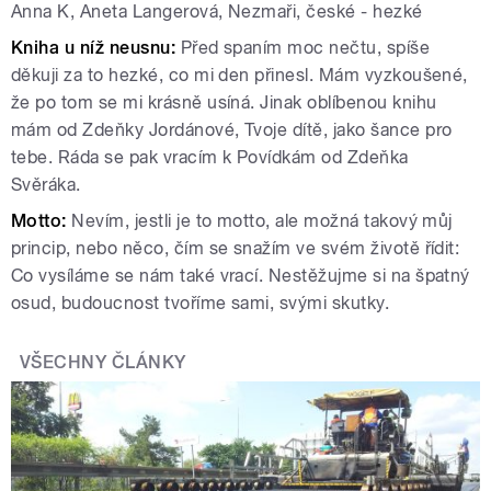
Anna K, Aneta Langerová, Nezmaři, české - hezké
Kniha u níž neusnu:
Před spaním moc nečtu, spíše
děkuji za to hezké, co mi den přinesl. Mám vyzkoušené,
že po tom se mi krásně usíná. Jinak oblíbenou knihu
mám od Zdeňky Jordánové, Tvoje dítě, jako šance pro
tebe. Ráda se pak vracím k Povídkám od Zdeňka
Svěráka.
Motto:
Nevím, jestli je to motto, ale možná takový můj
princip, nebo něco, čím se snažím ve svém životě řídit:
Co vysíláme se nám také vrací. Nestěžujme si na špatný
osud, budoucnost tvoříme sami, svými skutky.
VŠECHNY ČLÁNKY