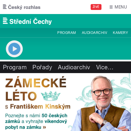
Přejít k hlavnímu obsahu
MENU
ŽIVĚ
PROGRAM
AUDIOARCHIV
KAMERY
Program
Pořady
Audioarchiv
Více
…