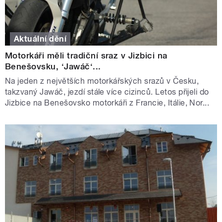
Aktuální dění
Motorkáři měli tradiční sraz v Jizbici na
Benešovsku, ‘Jawáč‘...
Na jeden z největších motorkářských srazů v Česku,
takzvaný Jawáč, jezdí stále více cizinců. Letos přijeli do
Jizbice na Benešovsko motorkáři z Francie, Itálie, Nor...