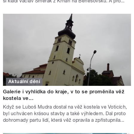
si kladl Václav Šmerák z Krňan na Benešovsku. A pro...
Aktuální dění
Galerie i vyhlídka do kraje, v to se proměnila věž
kostela ve...
Když se Luboš Mudra dostal na věž kostela ve Voticích,
byl uchvácen krásou stavby a také výhledem. Dal proto
dohromady partu lidí, která věž opravila a zpřístupnila...