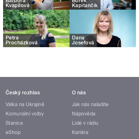
Barbora
Borek
Kvapilová
Kapitančik
Petra
Dana
Procházková
Josefová
Český rozhlas
O nás
Válka na Ukrajině
Jak nás naladíte
Komunální volby
Nápověda
Stanice
Lidé v rádiu
eShop
Kariéra