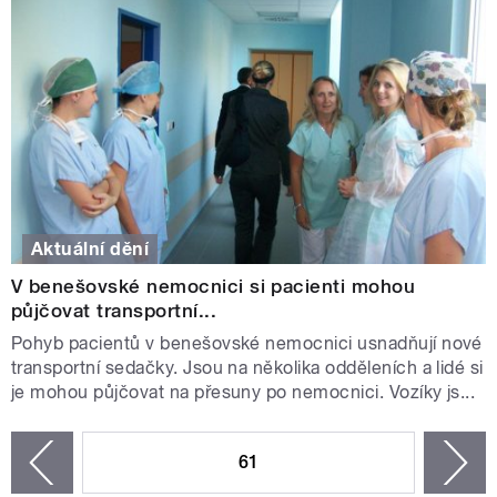
Aktuální dění
V benešovské nemocnici si pacienti mohou
půjčovat transportní...
Pohyb pacientů v benešovské nemocnici usnadňují nové
transportní sedačky. Jsou na několika odděleních a lidé si
je mohou půjčovat na přesuny po nemocnici. Vozíky js...
STRÁNKY
61
n
zí