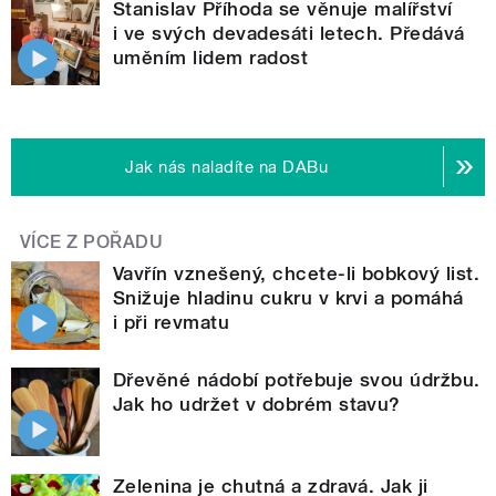
Stanislav Příhoda se věnuje malířství
i ve svých devadesáti letech. Předává
uměním lidem radost
Jak nás naladíte na DABu
VÍCE Z POŘADU
Vavřín vznešený, chcete-li bobkový list.
Snižuje hladinu cukru v krvi a pomáhá
i při revmatu
Dřevěné nádobí potřebuje svou údržbu.
Jak ho udržet v dobrém stavu?
Zelenina je chutná a zdravá. Jak ji