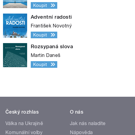
Koupit
Adventní radosti
František Novotný
Koupit
Rozsypaná slova
Martin Daneš
Koupit
Český rozhlas
O nás
Válka na Ukrajině
Jak nás naladíte
Komunální volby
Nápověda