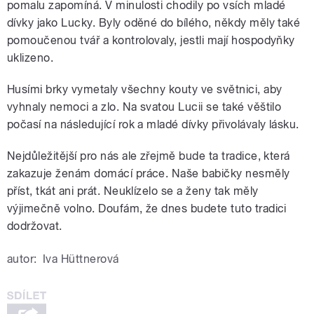
pomalu zapomíná. V minulosti chodily po vsích mladé
dívky jako Lucky. Byly oděné do bílého, někdy měly také
pomoučenou tvář a kontrolovaly, jestli mají hospodyňky
uklizeno.
Husími brky vymetaly všechny kouty ve světnici, aby
vyhnaly nemoci a zlo. Na svatou Lucii se také věštilo
počasí na následující rok a mladé dívky přivolávaly lásku.
Nejdůležitější pro nás ale zřejmě bude ta tradice, která
zakazuje ženám domácí práce. Naše babičky nesměly
příst, tkát ani prát. Neuklízelo se a ženy tak měly
výjimečně volno. Doufám, že dnes budete tuto tradici
dodržovat.
autor:
Iva Hüttnerová