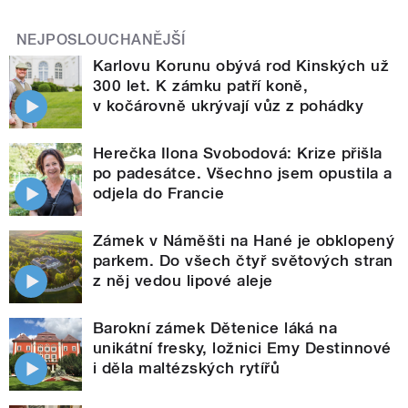
NEJPOSLOUCHANĚJŠÍ
Karlovu Korunu obývá rod Kinských už
300 let. K zámku patří koně,
v kočárovně ukrývají vůz z pohádky
Herečka Ilona Svobodová: Krize přišla
po padesátce. Všechno jsem opustila a
odjela do Francie
Zámek v Náměšti na Hané je obklopený
parkem. Do všech čtyř světových stran
z něj vedou lipové aleje
Barokní zámek Dětenice láká na
unikátní fresky, ložnici Emy Destinnové
i děla maltézských rytířů