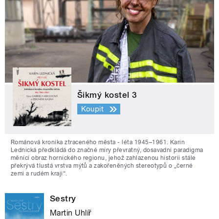
Šikmý kostel 3
Koupit
Románová kronika ztraceného města - léta 1945–1961. Karin
Lednická předkládá do značné míry převratný, dosavadní paradigma
měnící obraz hornického regionu, jehož zahlazenou historii stále
překrývá tlustá vrstva mýtů a zakořeněných stereotypů o „černé
zemi a rudém kraji“.
Sestry
Martin Uhlíř