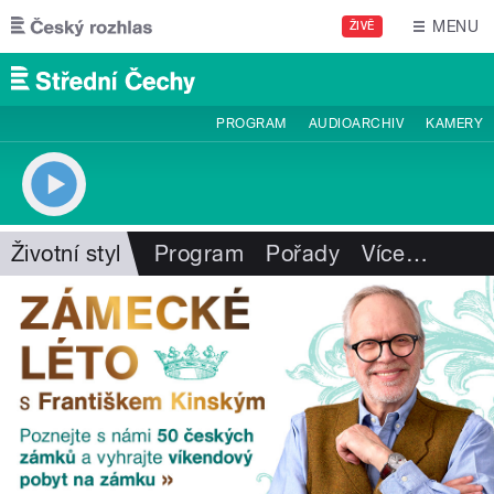
Přejít k hlavnímu obsahu
MENU
ŽIVĚ
PROGRAM
AUDIOARCHIV
KAMERY
Životní styl
Program
Pořady
Více
…