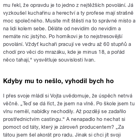
mu řekl, že opravdu je to jedno z nejtěžších povolání. Já
vyzkoušel kuchařinu a herectví a ty profese mají strašně
moc společného. Musíte mít štěstí na to správné místo a
na lidi kolem sebe. Děláte od nevidím do nevidím a
nemáte nic jistýho. Po horníkovi je to nejstresovější
povolání. Vždyť kuchaři pracují ve vedru až 60 stupňů a
chodí pro věci do mrazáku, kde je minus 18, a pořád
něco tahají,“ vysvětluje souvislosti Ivan.
Kdyby mu to nešlo, vyhodil bych ho
I přes svoje mládí si Vojta uvědomuje, že úspěch netrvá
věčně. „Teď se dá říct, že jsem na vlně. Po škole jsem tu
vlnu neměl, nabídky nechodily. Až později se zadařilo
prostřednictvím castingu.“ A nenapadlo ho nechat si
pomoct od táty, který je zároveň producentem? „Za
tátou jsem šel akorát pro radu. Jinak si chci jít svoji