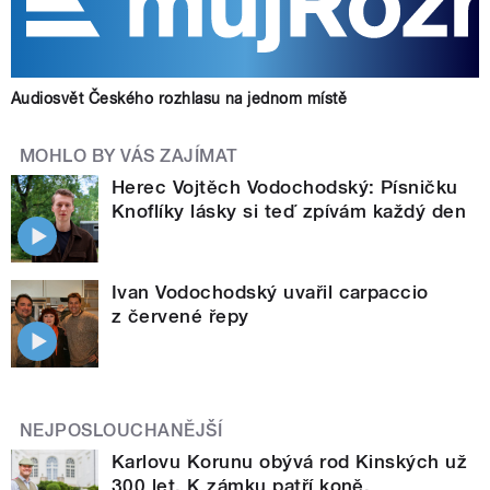
Audiosvět Českého rozhlasu na jednom místě
MOHLO BY VÁS ZAJÍMAT
Herec Vojtěch Vodochodský: Písničku
Knoflíky lásky si teď zpívám každý den
Ivan Vodochodský uvařil carpaccio
z červené řepy
NEJPOSLOUCHANĚJŠÍ
Karlovu Korunu obývá rod Kinských už
300 let. K zámku patří koně,