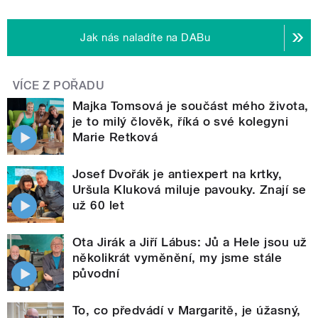
Jak nás naladíte na DABu
VÍCE Z POŘADU
Majka Tomsová je součást mého života,
je to milý člověk, říká o své kolegyni
Marie Retková
Josef Dvořák je antiexpert na krtky,
Uršula Kluková miluje pavouky. Znají se
už 60 let
Ota Jirák a Jiří Lábus: Jů a Hele jsou už
několikrát vyměnění, my jsme stále
původní
To, co předvádí v Margaritě, je úžasný,