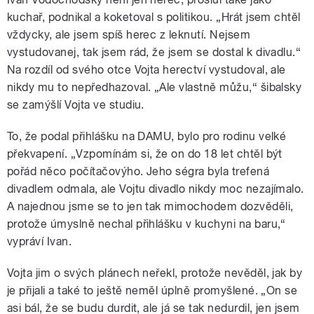
kuchař, podnikal a koketoval s politikou. „Hrát jsem chtěl
vždycky, ale jsem spíš herec z leknutí. Nejsem
vystudovanej, tak jsem rád, že jsem se dostal k divadlu.“
Na rozdíl od svého otce Vojta herectví vystudoval, ale
nikdy mu to nepředhazoval. „Ale vlastně můžu,“ šibalsky
se zamýšlí Vojta ve studiu.
To, že podal přihlášku na DAMU, bylo pro rodinu velké
překvapení. „Vzpomínám si, že on do 18 let chtěl být
pořád něco počítačovýho. Jeho ségra byla trefená
divadlem odmala, ale Vojtu divadlo nikdy moc nezajímalo.
A najednou jsme se to jen tak mimochodem dozvěděli,
protože úmyslně nechal přihlášku v kuchyni na baru,“
vypráví Ivan.
Vojta jim o svých plánech neřekl, protože nevěděl, jak by
je přijali a také to ještě neměl úplně promyšlené. „On se
asi bál, že se budu durdit, ale já se tak nedurdil, jen jsem