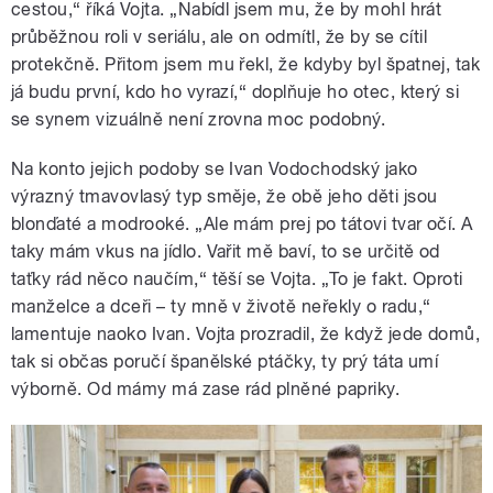
cestou,“ říká Vojta. „Nabídl jsem mu, že by mohl hrát
průběžnou roli v seriálu, ale on odmítl, že by se cítil
protekčně. Přitom jsem mu řekl, že kdyby byl špatnej, tak
já budu první, kdo ho vyrazí,“ doplňuje ho otec, který si
se synem vizuálně není zrovna moc podobný.
Na konto jejich podoby se Ivan Vodochodský jako
výrazný tmavovlasý typ směje, že obě jeho děti jsou
blonďaté a modrooké. „Ale mám prej po tátovi tvar očí. A
taky mám vkus na jídlo. Vařit mě baví, to se určitě od
taťky rád něco naučím,“ těší se Vojta. „To je fakt. Oproti
manželce a dceři – ty mně v životě neřekly o radu,“
lamentuje naoko Ivan. Vojta prozradil, že když jede domů,
tak si občas poručí španělské ptáčky, ty prý táta umí
výborně. Od mámy má zase rád plněné papriky.