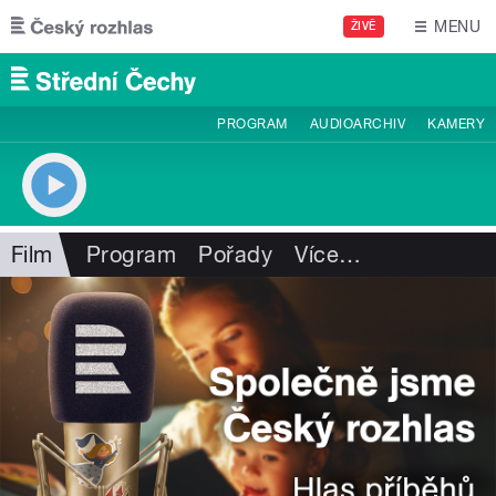
Přejít k hlavnímu obsahu
MENU
ŽIVĚ
PROGRAM
AUDIOARCHIV
KAMERY
Film
Program
Pořady
Více
…