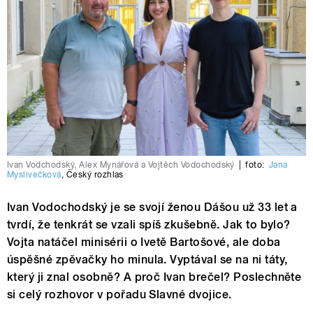
Ivan Vodchodský, Alex Mynářová a Vojtěch Vodochodský
|
foto:
Jana
Myslivečková
,
Český rozhlas
Ivan Vodochodský je se svojí ženou Dášou už 33 let a
tvrdí, že tenkrát se vzali spíš zkušebně. Jak to bylo?
Vojta natáčel minisérii o Ivetě Bartošové, ale doba
úspěšné zpěvačky ho minula. Vyptával se na ni táty,
který ji znal osobně? A proč Ivan brečel? Poslechněte
si celý rozhovor v pořadu Slavné dvojice.