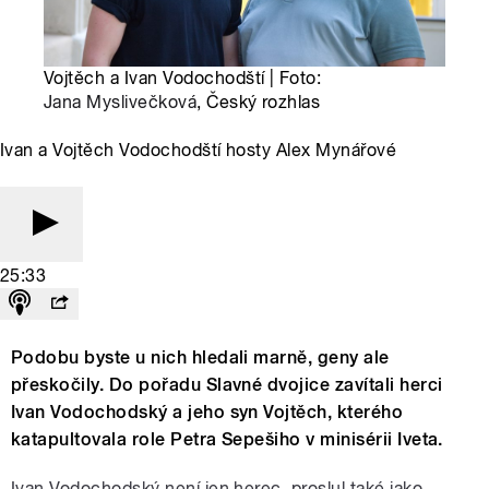
Vojtěch a Ivan Vodochodští | Foto:
Jana Myslivečková
, Český rozhlas
Ivan a Vojtěch Vodochodští hosty Alex Mynářové
25:33
Podobu byste u nich hledali marně, geny ale
přeskočily. Do pořadu Slavné dvojice zavítali herci
Ivan Vodochodský a jeho syn Vojtěch, kterého
katapultovala role Petra Sepešiho v minisérii Iveta.
Ivan Vodochodský není jen herec, proslul také jako