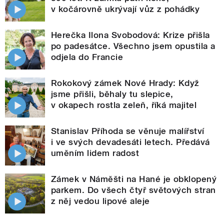
v kočárovně ukrývají vůz z pohádky
Herečka Ilona Svobodová: Krize přišla
po padesátce. Všechno jsem opustila a
odjela do Francie
Rokokový zámek Nové Hrady: Když
jsme přišli, běhaly tu slepice,
v okapech rostla zeleň, říká majitel
Stanislav Příhoda se věnuje malířství
i ve svých devadesáti letech. Předává
uměním lidem radost
Zámek v Náměšti na Hané je obklopený
parkem. Do všech čtyř světových stran
z něj vedou lipové aleje