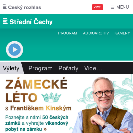
Přejít k hlavnímu obsahu
MENU
ŽIVĚ
PROGRAM
AUDIOARCHIV
KAMERY
Výlety
Program
Pořady
Více
…