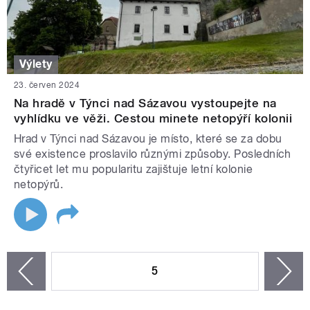
Výlety
23. červen 2024
Na hradě v Týnci nad Sázavou vystoupejte na
vyhlídku ve věži. Cestou minete netopýří kolonii
Hrad v Týnci nad Sázavou je místo, které se za dobu
své existence proslavilo různými způsoby. Posledních
čtyřicet let mu popularitu zajištuje letní kolonie
netopýrů.
STRÁNKY
5
n
zí