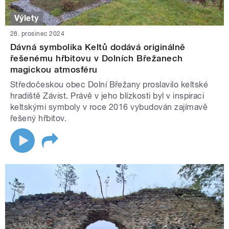
Výlety
28. prosinec 2024
Dávná symbolika Keltů dodává originálně
řešenému hřbitovu v Dolních Břežanech
magickou atmosféru
Středočeskou obec Dolní Břežany proslavilo keltské
hradiště Závist. Právě v jeho blízkosti byl v inspiraci
keltskými symboly v roce 2016 vybudován zajímavě
řešený hřbitov.