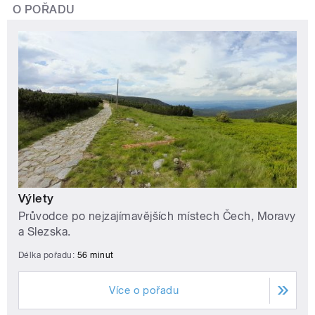
O POŘADU
Výlety
Průvodce po nejzajímavějších místech Čech, Moravy
a Slezska.
Délka pořadu:
56 minut
Více o pořadu