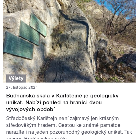
Výlety
27. listopad 2024
Budňanská skála v Karlštejně je geologický
unikát. Nabízí pohled na hranici dvou
vývojových období
Středočeský Karlštejn není zajímavý jen krásným
středověkým hradem. Cestou ke známé památce
narazíte i na jeden pozoruhodný geologický unikát. Tak
zvanou Budňanskou skálu.