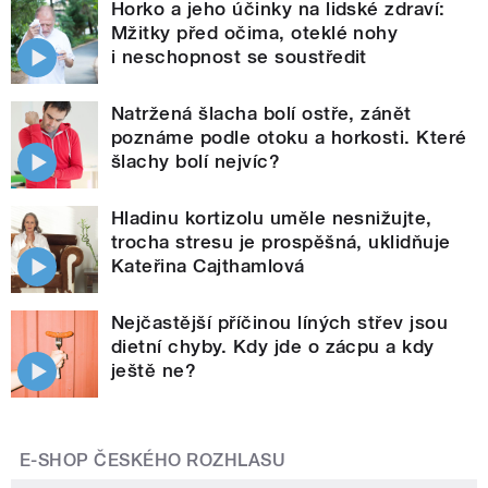
Horko a jeho účinky na lidské zdraví:
Mžitky před očima, oteklé nohy
i neschopnost se soustředit
Natržená šlacha bolí ostře, zánět
poznáme podle otoku a horkosti. Které
šlachy bolí nejvíc?
Hladinu kortizolu uměle nesnižujte,
trocha stresu je prospěšná, uklidňuje
Kateřina Cajthamlová
Nejčastější příčinou líných střev jsou
dietní chyby. Kdy jde o zácpu a kdy
ještě ne?
E-SHOP ČESKÉHO ROZHLASU