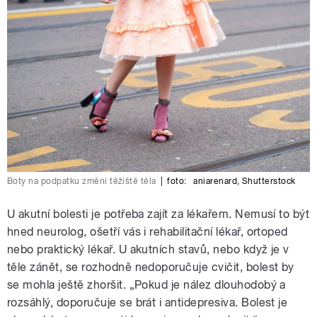
Boty na podpatku změní těžiště těla
|
foto:
aniarenard
,
Shutterstock
U akutní bolesti je potřeba zajít za lékařem. Nemusí to být
hned neurolog, ošetří vás i rehabilitační lékař, ortoped
nebo praktický lékař. U akutních stavů, nebo když je v
těle zánět, se rozhodně nedoporučuje cvičit, bolest by
se mohla ještě zhoršit. „Pokud je nález dlouhodobý a
rozsáhlý, doporučuje se brát i antidepresiva. Bolest je