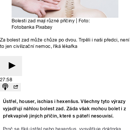
Bolesti zad mají různé příčiny | Foto:
Fotobanka Pixabay
Za bolest zad může chůze po dvou. Trpěli i naši předci, není
to jen civilizační nemoc, říká lékařka
27:58
Ústřel, houser, ischias i hexenšus. Všechny tyto výrazy
vyjadřují náhlou bolest zad. Záda však mohou bolet i z
překvapivě jiných příčin, které s páteří nesouvisí.
Proč se říká ústřel nebo hexenšus, vysvětluje doktorka