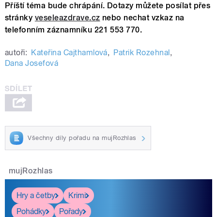
Příští téma bude chrápání. Dotazy můžete posílat přes
stránky
veseleazdrave.cz
nebo nechat vzkaz na
telefonním záznamníku 221 553 770.
autoři:
Kateřina Cajthamlová
,
Patrik Rozehnal
,
Dana Josefová
Všechny díly pořadu na mujRozhlas
mujRozhlas
Hry a četby
Krimi
Pohádky
Pořady