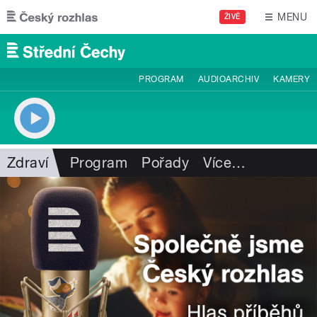
Přejít k hlavnímu obsahu
MENU
ŽIVĚ
PROGRAM
AUDIOARCHIV
KAMERY
Zdraví
Program
Pořady
Více
…