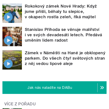
Rokokový zámek Nové Hrady: Když
jsme přišli, běhaly tu slepice,
v okapech rostla zeleň, říká majitel
Stanislav Příhoda se věnuje malířství
i ve svých devadesáti letech. Předává
uměním lidem radost
Zámek v Náměšti na Hané je obklopený
parkem. Do všech čtyř světových stran
z něj vedou lipové aleje
Jak nás naladíte na DABu
VÍCE Z POŘADU