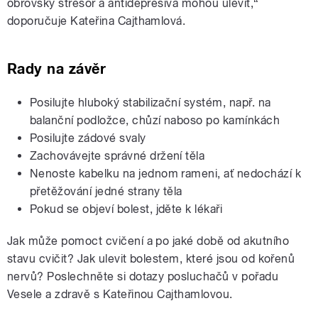
obrovský stresor a antidepresiva mohou ulevit,“
doporučuje Kateřina Cajthamlová.
Rady na závěr
Posilujte hluboký stabilizační systém, např. na
balanční podložce, chůzí naboso po kamínkách
Posilujte zádové svaly
Zachovávejte správné držení těla
Nenoste kabelku na jednom rameni, ať nedochází k
přetěžování jedné strany těla
Pokud se objeví bolest, jděte k lékaři
Jak může pomoct cvičení a po jaké době od akutního
stavu cvičit? Jak ulevit bolestem, které jsou od kořenů
nervů? Poslechněte si dotazy posluchačů v pořadu
Vesele a zdravě s Kateřinou Cajthamlovou.