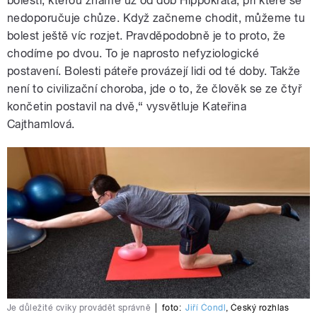
bolesti, kterou známe už od dob Hippokrata, při které se
nedoporučuje chůze. Když začneme chodit, můžeme tu
bolest ještě víc rozjet. Pravděpodobně je to proto, že
chodíme po dvou. To je naprosto nefyziologické
postavení. Bolesti páteře provázejí lidi od té doby. Takže
není to civilizační choroba, jde o to, že člověk se ze čtyř
končetin postavil na dvě,“ vysvětluje Kateřina
Cajthamlová.
Je důležité cviky provádět správně
|
foto:
Jiří Čondl
,
Český rozhlas