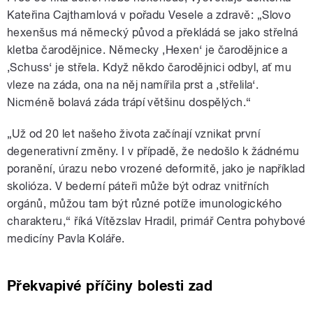
Kateřina Cajthamlová v pořadu Vesele a zdravě: „Slovo
hexenšus má německý původ a překládá se jako střelná
kletba čarodějnice. Německy ‚Hexen‘ je čarodějnice a
‚Schuss‘ je střela. Když někdo čarodějnici odbyl, ať mu
vleze na záda, ona na něj namířila prst a ‚střelila‘.
Nicméně bolavá záda trápí většinu dospělých.“
„Už od 20 let našeho života začínají vznikat první
degenerativní změny. I v případě, že nedošlo k žádnému
poranění, úrazu nebo vrozené deformitě, jako je například
skolióza. V bederní páteři může být odraz vnitřních
orgánů, můžou tam být různé potíže imunologického
charakteru,“ říká Vítězslav Hradil, primář Centra pohybové
medicíny Pavla Koláře.
Překvapivé příčiny bolesti zad