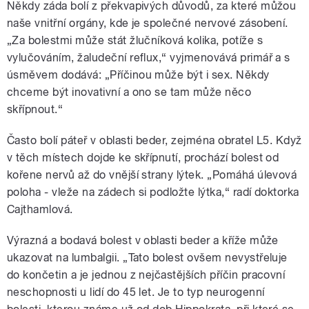
Někdy záda bolí z překvapivých důvodů, za které můžou
naše vnitřní orgány, kde je společné nervové zásobení.
„Za bolestmi může stát žlučníková kolika, potíže s
vylučováním, žaludeční reflux,“ vyjmenovává primář a s
úsměvem dodává: „Příčinou může být i sex. Někdy
chceme být inovativní a ono se tam může něco
skřípnout.“
Často bolí páteř v oblasti beder, zejména obratel L5. Když
v těch místech dojde ke skřípnutí, prochází bolest od
kořene nervů až do vnější strany lýtek. „Pomáhá úlevová
poloha - vleže na zádech si podložte lýtka,“ radí doktorka
Cajthamlová.
Výrazná a bodavá bolest v oblasti beder a kříže může
ukazovat na lumbalgii. „Tato bolest ovšem nevystřeluje
do končetin a je jednou z nejčastějších příčin pracovní
neschopnosti u lidí do 45 let. Je to typ neurogenní