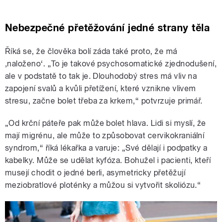
Nebezpečné přetěžování jedné strany těla
Říká se, že člověka bolí záda také proto, že má
‚naloženo‘. „To je takové psychosomatické zjednodušení,
ale v podstatě to tak je. Dlouhodobý stres má vliv na
zapojení svalů a kvůli přetížení, které vznikne vlivem
stresu, začne bolet třeba za krkem,“ potvrzuje primář.
„Od krční páteře pak může bolet hlava. Lidi si myslí, že
mají migrénu, ale může to způsobovat cervikokraniální
syndrom,“ říká lékařka a varuje: „Své dělají i podpatky a
kabelky. Může se udělat kyfóza. Bohužel i pacienti, kteří
musejí chodit o jedné berli, asymetricky přetěžují
meziobratlové ploténky a můžou si vytvořit skoliózu.“