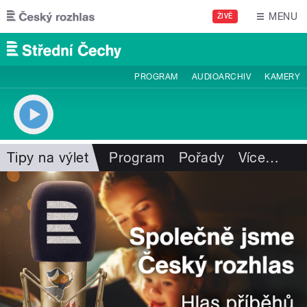
Přejít k hlavnímu obsahu
MENU
ŽIVĚ
PROGRAM
AUDIOARCHIV
KAMERY
Tipy na výlet
Program
Pořady
Více
…