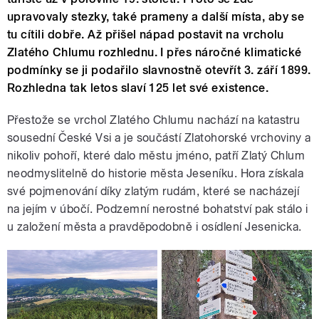
upravovaly stezky, také prameny a další místa, aby se
tu cítili dobře. Až přišel nápad postavit na vrcholu
Zlatého Chlumu rozhlednu. I přes náročné klimatické
podmínky se ji podařilo slavnostně otevřít 3. září 1899.
Rozhledna tak letos slaví 125 let své existence.
Přestože se vrchol Zlatého Chlumu nachází na katastru
sousední České Vsi a je součástí Zlatohorské vrchoviny a
nikoliv pohoří, které dalo městu jméno, patří Zlatý Chlum
neodmyslitelně do historie města Jeseníku. Hora získala
své pojmenování díky zlatým rudám, které se nacházejí
na jejím v úbočí. Podzemní nerostné bohatství pak stálo i
u založení města a pravděpodobně i osídlení Jesenicka.