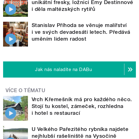
unikátní fresky, ložnici Emy Destinnové
i děla maltézských rytířů
Stanislav Příhoda se věnuje malířství
i ve svých devadesáti letech. Předává
uměním lidem radost
Jak nás naladíte na DABu
VÍCE O TÉMATU
Vrch Křemešník má pro každého něco.
Stojí tu kostel, zámeček, rozhledna
i hotel s restaurací
U Velkého Pařezitého rybníka najdete
nejhlubší rašeliniště na Vysočině