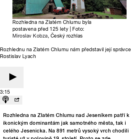
Rozhledna na Zlatém Chlumu byla
postavena před 125 lety | Foto:
Miroslav Kobza
, Český rozhlas
Rozhlednu na Zlatém Chlumu nám představil její správce
Rostislav Lyach
3:15
Rozhledna na Zlatém Chlumu nad Jeseníkem patří k
ikonickým dominantám jak samotného města, tak i
celého Jesenicka. Na 891 metrů vysoký vrch chodili
turisté už v polovině 19. století. Proto se zde