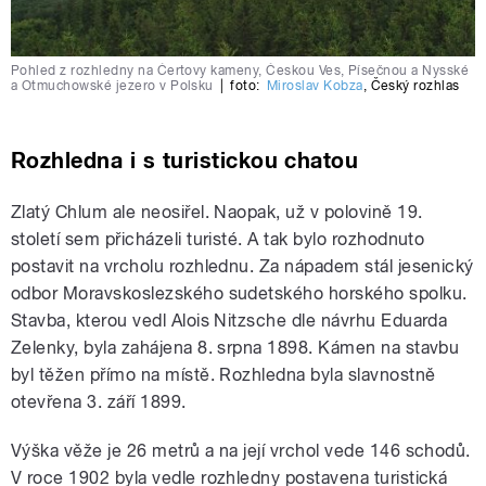
Pohled z rozhledny na Čertovy kameny, Českou Ves, Písečnou a Nysské
a Otmuchowské jezero v Polsku
|
foto:
Miroslav Kobza
,
Český rozhlas
Rozhledna i s turistickou chatou
Zlatý Chlum ale neosiřel. Naopak, už v polovině 19.
století sem přicházeli turisté. A tak bylo rozhodnuto
postavit na vrcholu rozhlednu. Za nápadem stál jesenický
odbor Moravskoslezského sudetského horského spolku.
Stavba, kterou vedl Alois Nitzsche dle návrhu Eduarda
Zelenky, byla zahájena 8. srpna 1898. Kámen na stavbu
byl těžen přímo na místě. Rozhledna byla slavnostně
otevřena 3. září 1899.
Výška věže je 26 metrů a na její vrchol vede 146 schodů.
V roce 1902 byla vedle rozhledny postavena turistická