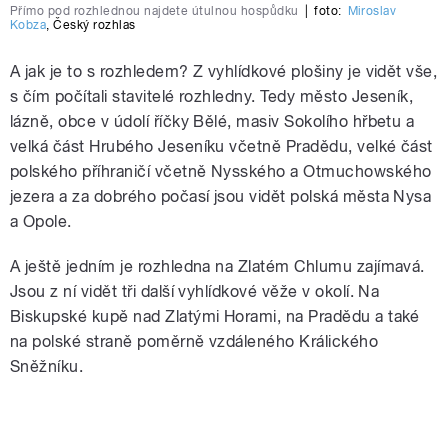
Přímo pod rozhlednou najdete útulnou hospůdku
|
foto:
Miroslav
Kobza
,
Český rozhlas
A jak je to s rozhledem? Z vyhlídkové plošiny je vidět vše,
s čím počítali stavitelé rozhledny. Tedy město Jeseník,
lázně, obce v údolí říčky Bělé, masiv Sokolího hřbetu a
velká část Hrubého Jeseníku včetně Pradědu, velké část
polského příhraničí včetně Nysského a Otmuchowského
jezera a za dobrého počasí jsou vidět polská města Nysa
a Opole.
A ještě jedním je rozhledna na Zlatém Chlumu zajímavá.
Jsou z ní vidět tři další vyhlídkové věže v okolí. Na
Biskupské kupě nad Zlatými Horami, na Pradědu a také
na polské straně poměrně vzdáleného Králického
Sněžníku.