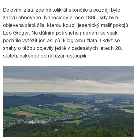
Dolování zlata zde několikrát skončilo a později bylo
znovu obnoveno. Naposledy v roce 1886, kdy byla
objevena zlatá žíla, kterou koupil jesenický malíř pokojů
Leo Gröger. Na důlním poli s jeho jménem se však
podařilo vytěžit jen asi půl kilogramu zlata. I když se
snahy o těžbu objevily ještě v padesátých letech 20.
století, nakonec od ní těžaři ustoupili.