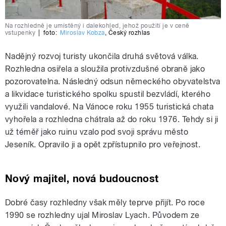
Na rozhledně je umístěný i dalekohled, jehož použití je v ceně
vstupenky
|
foto:
Miroslav Kobza
,
Český rozhlas
Nadějný rozvoj turisty ukončila druhá světová válka.
Rozhledna osiřela a sloužila protivzdušné obraně jako
pozorovatelna. Následný odsun německého obyvatelstva
a likvidace turistického spolku spustil bezvládí, kterého
využili vandalové. Na Vánoce roku 1955 turistická chata
vyhořela a rozhledna chátrala až do roku 1976. Tehdy si ji
už téměř jako ruinu vzalo pod svoji správu město
Jeseník. Opravilo ji a opět zpřístupnilo pro veřejnost.
Nový majitel, nová budoucnost
Dobré časy rozhledny však měly teprve přijít. Po roce
1990 se rozhledny ujal Miroslav Lyach. Původem ze