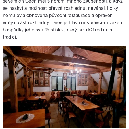
severních Čech měl s horami mnoho zkušeností, a když
se naskytla možnost převzít rozhlednu, neváhal. I díky
němu byla obnovena původní restaurace a opraven
vnější plášť rozhledny. Dnes je hlavním správcem věže i
hospůdky jeho syn Rostislav, který tak drží rodinnou
tradici.