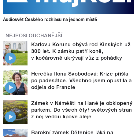
Audiosvět Českého rozhlasu na jednom místě
NEJPOSLOUCHANĚJŠÍ
Karlovu Korunu obývá rod Kinských už
300 let. K zámku patří koně,
v kočárovně ukrývají vůz z pohádky
Herečka Ilona Svobodová: Krize přišla
po padesátce. Všechno jsem opustila a
odjela do Francie
Zámek v Náměšti na Hané je obklopený
parkem. Do všech čtyř světových stran
z něj vedou lipové aleje
Barokní zámek Dětenice láká na