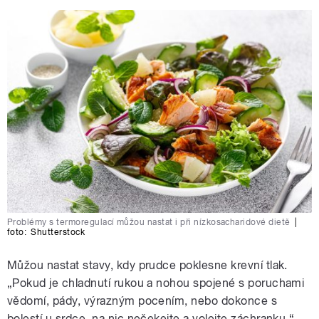
Problémy s termoregulací můžou nastat i při nízkosacharidové dietě
|
foto:
Shutterstock
Můžou nastat stavy, kdy prudce poklesne krevní tlak.
„Pokud je chladnutí rukou a nohou spojené s poruchami
vědomí, pády, výrazným pocením, nebo dokonce s
bolestí u srdce, na nic nečekejte a volejte záchranku.“