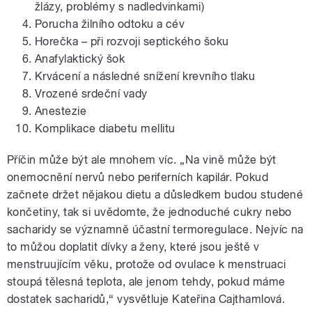
žlázy, problémy s nadledvinkami)
Porucha žilního odtoku a cév
Horečka – při rozvoji septického šoku
Anafylaktický šok
Krvácení a následné snížení krevního tlaku
Vrozené srdeční vady
Anestezie
Komplikace diabetu mellitu
Příčin může být ale mnohem víc. „Na vině může být
onemocnění nervů nebo periferních kapilár. Pokud
začnete držet nějakou dietu a důsledkem budou studené
končetiny, tak si uvědomte, že jednoduché cukry nebo
sacharidy se významně účastní termoregulace. Nejvíc na
to můžou doplatit dívky a ženy, které jsou ještě v
menstruujícím věku, protože od ovulace k menstruaci
stoupá tělesná teplota, ale jenom tehdy, pokud máme
dostatek sacharidů,“ vysvětluje Kateřina Cajthamlová.