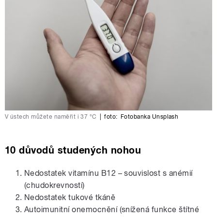
V ústech můžete naměřit i 37 °C
|
foto:
Fotobanka Unsplash
10 důvodů studených nohou
Nedostatek vitamínu B12 – souvislost s anémií
(chudokrevností)
Nedostatek tukové tkáně
Autoimunitní onemocnění (snížená funkce štítné