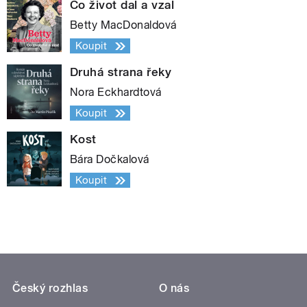
Co život dal a vzal
Betty MacDonaldová
Koupit
Druhá strana řeky
Nora Eckhardtová
Koupit
Kost
Bára Dočkalová
Koupit
Český rozhlas
O nás