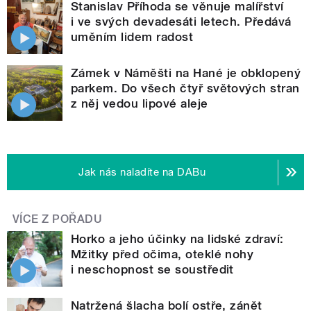
Stanislav Příhoda se věnuje malířství
i ve svých devadesáti letech. Předává
uměním lidem radost
Zámek v Náměšti na Hané je obklopený
parkem. Do všech čtyř světových stran
z něj vedou lipové aleje
Jak nás naladíte na DABu
VÍCE Z POŘADU
Horko a jeho účinky na lidské zdraví:
Mžitky před očima, oteklé nohy
i neschopnost se soustředit
Natržená šlacha bolí ostře, zánět