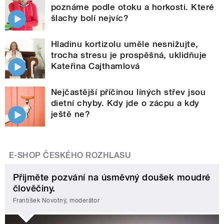
poznáme podle otoku a horkosti. Které
šlachy bolí nejvíc?
Hladinu kortizolu uměle nesnižujte,
trocha stresu je prospěšná, uklidňuje
Kateřina Cajthamlová
Nejčastější příčinou líných střev jsou
dietní chyby. Kdy jde o zácpu a kdy
ještě ne?
E-SHOP ČESKÉHO ROZHLASU
Přijměte pozvání na úsměvný doušek moudré
člověčiny.
František Novotný, moderátor