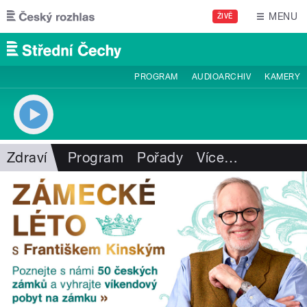
Přejít k hlavnímu obsahu
MENU
ŽIVĚ
PROGRAM
AUDIOARCHIV
KAMERY
Zdraví
Program
Pořady
Více
…