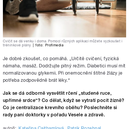
Cvičit se dá venku i doma. Pomocí různých aplikací můžete vyzkoušet i
tréninkové plány
|
foto:
Profimedia
Je dobré zkoušet, co pomáhá. „Určitě cvičení, fyzická
námaha, masáž. Dodržujte pitný režim. Diabetici musí mít
normalizovanou glykemii. Při onemocnění štítné žlázy je
potřeba zodpovědně brát léky.“
Jak se dá odborně vysvětlit rčení „studené ruce,
upřímné srdce“? Co dělat, když se vytratí pocit žízně?
Co je centralizace krevního oběhu? Poslechněte si
rady paní doktorky v pořadu Vesele a zdravě.
autoři:
Kateřina Cajthamlová
,
Patrik Rozehnal
,