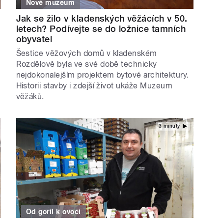
Nové muzeum
Jak se žilo v kladenských věžácích v 50.
letech? Podívejte se do ložnice tamních
obyvatel
Šestice věžových domů v kladenském
Rozdělově byla ve své době technicky
nejdokonalejším projektem bytové architektury.
Historii stavby i zdejší život ukáže Muzeum
věžáků.
3 minuty
Od goril k ovoci