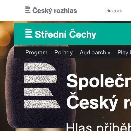
Přejít k hlavnímu obsahu
iRozhlas
Program
Pořady
Audioarchiv
Playl