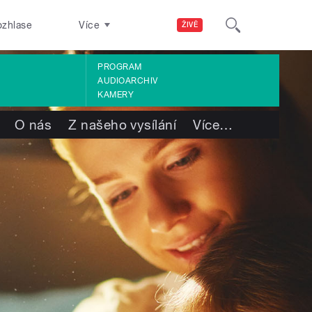
ozhlase
Více
ŽIVĚ
PROGRAM
AUDIOARCHIV
KAMERY
O nás
Z našeho vysílání
Více
…