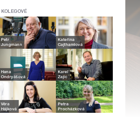
KOLEGOVÉ
Petr
Kateřina
Jungmann
Cajthamlová
Hana
Karel
Ondryášová
Zajíc
Věra
Petra
Hájková
Procházková