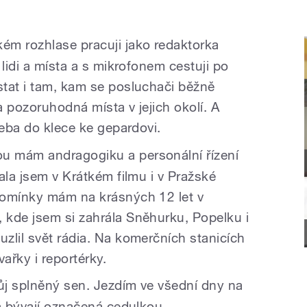
ém rozhlase pracuji jako redaktorka
 lidi a místa a s mikrofonem cestuji po
tat i tam, kam se posluchači běžně
 pozoruhodná místa v jejich okolí. A
řeba do klece ke gepardovi.
u mám andragogiku a personální řízení
ala jsem v Krátkém filmu i v Pražské
pomínky mám na krásných 12 let v
kde jsem si zahrála Sněhurku, Popelku i
zlil svět rádia. Na komerčních stanicích
ařky i reportérky.
ůj splněný sen. Jezdím ve všední dny na
rá bývají označená cedulkou