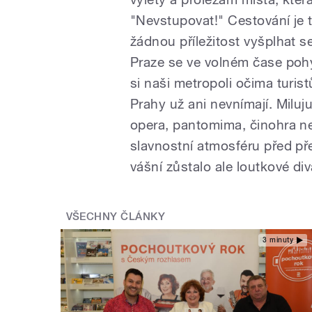
"Nevstupovat!" Cestování je t
žádnou příležitost vyšplhat s
Praze se ve volném čase pohy
si naši metropoli očima turis
Prahy už ani nevnímají. Miluju 
opera, pantomima, činohra n
slavnostní atmosféru před pře
vášní zůstalo ale loutkové div
VŠECHNY ČLÁNKY
3 minuty