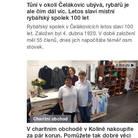
Tůní v okolí Čelákovic ubývá, rybářů je
ale čím dál víc. Letos slaví místní
rybářský spolek 100 let
Rybářský spolek v Čelákovicích letos slaví 100
let. Založen byl 4. dubna 1920. V době založení
měl 55 členů, dnes jich napočítáte téměř osm
stovek.
2 minuty
Charitní obchod
V charitním obchodě v Kolíně nakoupíte
za pár korun. Pomůžete tak dobré věci