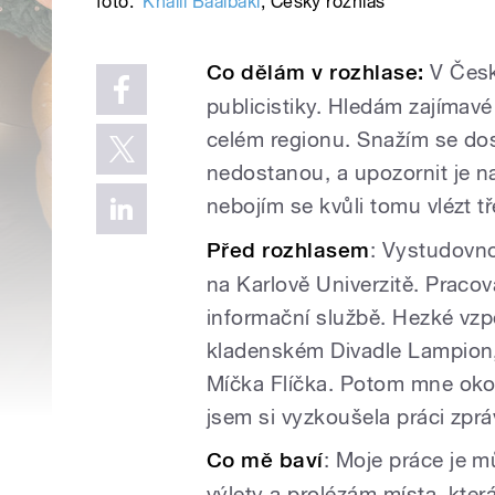
foto:
Khalil Baalbaki
,
Český rozhlas
Co dělám v rozhlase:
V Česk
publicistiky. Hledám zajímavé
celém regionu. Snažím se dos
nedostanou, a upozornit je na
nebojím se kvůli tomu vlézt t
Před rozhlasem
: Vystudovno
na Karlově Univerzitě. Pracov
informační službě. Hezké vz
kladenském Divadle Lampion, 
Míčka Flíčka. Potom mne okou
jsem si vyzkoušela práci zpráv
Co mě baví
: Moje práce je m
výlety a prolézám místa, kte