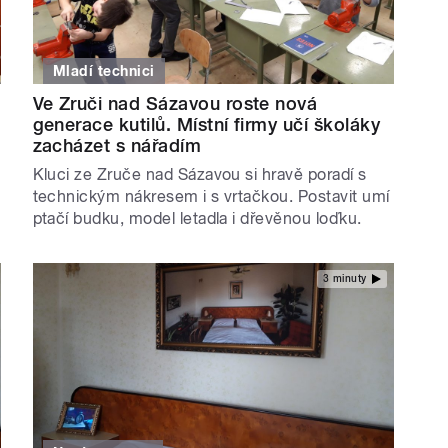
Mladí technici
Ve Zruči nad Sázavou roste nová
generace kutilů. Místní firmy učí školáky
zacházet s nářadím
Kluci ze Zruče nad Sázavou si hravě poradí s
technickým nákresem i s vrtačkou. Postavit umí
ptačí budku, model letadla i dřevěnou loďku.
3 minuty