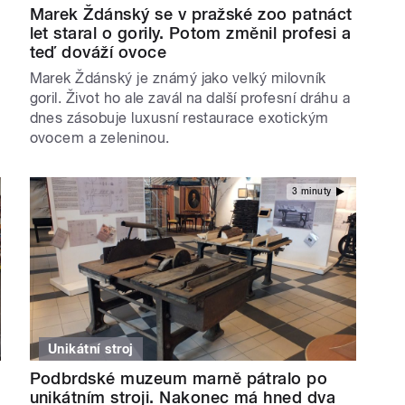
Marek Ždánský se v pražské zoo patnáct
let staral o gorily. Potom změnil profesi a
teď dováží ovoce
Marek Ždánský je známý jako velký milovník
goril. Život ho ale zavál na další profesní dráhu a
dnes zásobuje luxusní restaurace exotickým
ovocem a zeleninou.
3 minuty
Unikátní stroj
Podbrdské muzeum marně pátralo po
unikátním stroji. Nakonec má hned dva