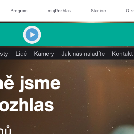
Program
mujRozhlas
Stanice
O r
isty
Lidé
Kamery
Jak nás naladíte
Kontakt