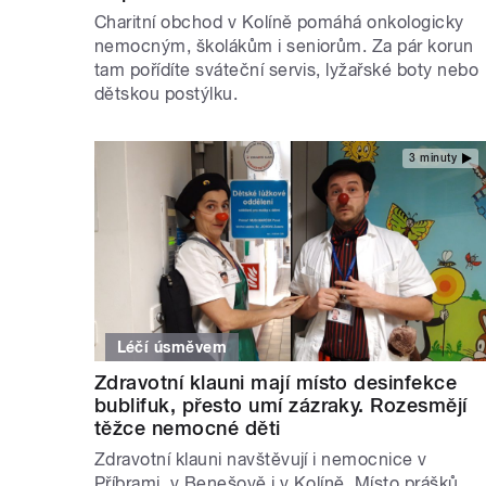
Charitní obchod v Kolíně pomáhá onkologicky
nemocným, školákům i seniorům. Za pár korun
tam pořídíte sváteční servis, lyžařské boty nebo
dětskou postýlku.
3 minuty
Léčí úsměvem
Zdravotní klauni mají místo desinfekce
bublifuk, přesto umí zázraky. Rozesmějí
těžce nemocné děti
Zdravotní klauni navštěvují i nemocnice v
Příbrami, v Benešově i v Kolíně. Místo prášků,