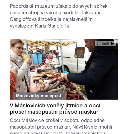
Podbrdské muzeum získalo do svých sbírek
unikátní stroj na výrobu šindele. Takzvaná
Gangloffova šindelka je nejslavnějším
vynálezem Karla Gangloffa.
3 minuty
Máslovický masopust
V Máslovicích voněly jitrnice a obcí
prošel masopustní průvod maškar
Obcí Máslovice prošel v sobotu odpoledne
masopustní průvod maškar. Návštěvníci mohli
přímo na návsi sledovat i pravou vesnickou