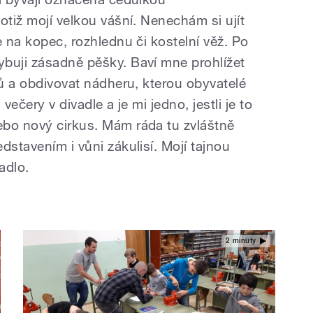
otiž mojí velkou vášní. Nenechám si ujít
e na kopec, rozhlednu či kostelní věž. Po
buji zásadně pěšky. Baví mne prohlížet
tů a obdivovat nádheru, kterou obyvatelé
večery v divadle a je mi jedno, jestli je to
ebo nový cirkus. Mám ráda tu zvláštně
dstavením i vůni zákulisí. Mojí tajnou
adlo.
2 minuty