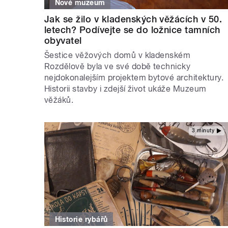
Nové muzeum
Jak se žilo v kladenských věžácích v 50.
letech? Podívejte se do ložnice tamních
obyvatel
Šestice věžových domů v kladenském
Rozdělově byla ve své době technicky
nejdokonalejším projektem bytové architektury.
Historii stavby i zdejší život ukáže Muzeum
věžáků.
3 minuty
Historie rybářů