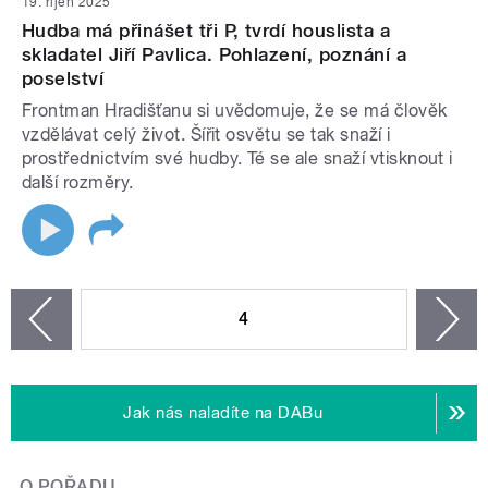
19. říjen 2025
Hudba má přinášet tři P, tvrdí houslista a
skladatel Jiří Pavlica. Pohlazení, poznání a
poselství
Frontman Hradišťanu si uvědomuje, že se má člověk
vzdělávat celý život. Šířit osvětu se tak snaží i
prostřednictvím své hudby. Té se ale snaží vtisknout i
další rozměry.
STRÁNKY
4
n
zí
Jak nás naladíte na DABu
O POŘADU