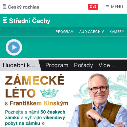
Přejít k hlavnímu obsahu
MENU
ŽIVĚ
PROGRAM
AUDIOARCHIV
KAMERY
Hudební kavárna Pavla Vítka
Program
Pořady
Více
…