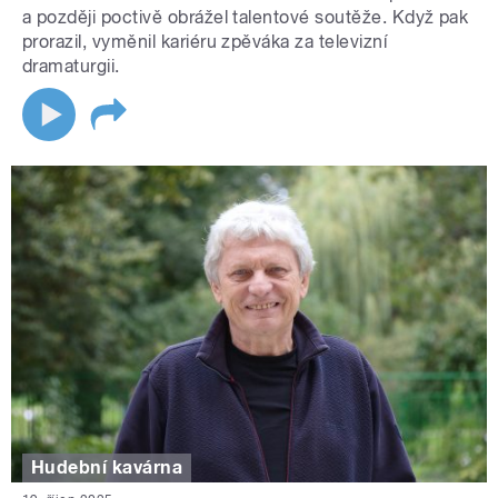
a později poctivě obrážel talentové soutěže. Když pak
prorazil, vyměnil kariéru zpěváka za televizní
dramaturgii.
Hudební kavárna