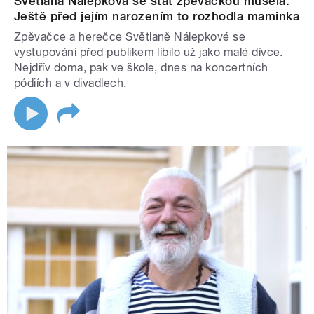
Světlana Nálepková se stát zpěvačkou musela.
Ještě před jejím narozením to rozhodla maminka
Zpěvačce a herečce Světlaně Nálepkové se
vystupování před publikem líbilo už jako malé dívce.
Nejdřív doma, pak ve škole, dnes na koncertních
pódiích a v divadlech.