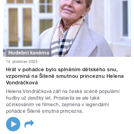
Hudební kavárna
14. prosinec 2025
Hrát v pohádce bylo splněním dětského snu,
vzpomíná na Šíleně smutnou princeznu Helena
Vondráčková
Helena Vondráčková září na české scéně populární
hudby už desítky let. Proslavila se ale také
účinkováním ve filmech, zejména v legendární
pohádce Šíleně smutná princezna.