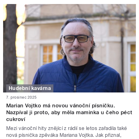
Hudební kavárna
7. prosinec 2025
Marian Vojtko má novou vánoční písničku.
Nazpíval ji proto, aby měla maminka u čeho péct
cukroví
Mezi vánoční hity znějící z rádií se letos zařadila také
nová písnička zpěváka Mariana Vojtka. Jak přiznal,