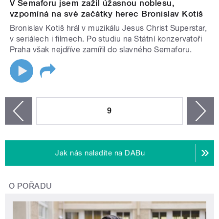
V Semaforu jsem zažil úžasnou noblesu,
vzpomíná na své začátky herec Bronislav Kotiš
Bronislav Kotiš hrál v muzikálu Jesus Christ Superstar,
v seriálech i filmech. Po studiu na Státní konzervatoři
Praha však nejdříve zamířil do slavného Semaforu.
STRÁNKY
9
n
zí
Jak nás naladíte na DABu
O POŘADU