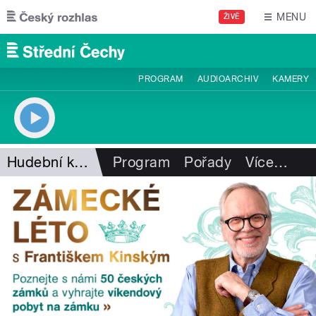
Přejít k hlavnímu obsahu
MENU
ŽIVĚ
PROGRAM
AUDIOARCHIV
KAMERY
Hudební kavárna Pavla Vítka
Program
Pořady
Více
…