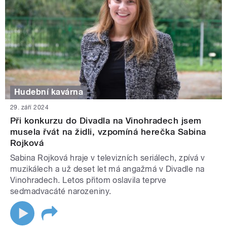
Hudební kavárna
29. září 2024
Při konkurzu do Divadla na Vinohradech jsem
musela řvát na židli, vzpomíná herečka Sabina
Rojková
Sabina Rojková hraje v televizních seriálech, zpívá v
muzikálech a už deset let má angažmá v Divadle na
Vinohradech. Letos přitom oslavila teprve
sedmadvacáté narozeniny.