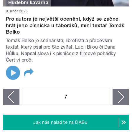
Hudební kavárna
9. únor 2025
Pro autora je největší ocenění, když se začne
hrát jeho písnička u táboráků, míní textař Tomáš
Belko
Tomáš Belko je scénárista, libretista a především
textař, který psal pro Sto zvířat, Lucii Bílou či Dana
Hůlku. Napsal slova i k písničce z filmové pohádky
Čert ví proč.
STRÁNKY
7
n
zí
Jak nás naladíte na DABu