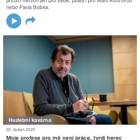
přitom netvoří jen pro sebe, psala i pro Marii Rottrovou
nebo Pavla Bobka.
Hudební kavárna
20. duben 2025
Moje profese pro mě není práce, tvrdí herec