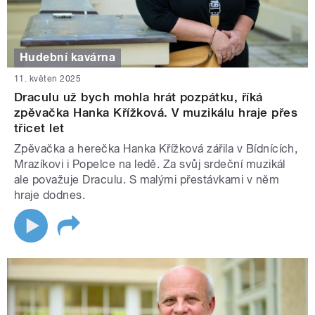
Hudební kavárna
11. květen 2025
Draculu už bych mohla hrát pozpátku, říká
zpěvačka Hanka Křížková. V muzikálu hraje přes
třicet let
Zpěvačka a herečka Hanka Křížková zářila v Bídnících,
Mrazíkovi i Popelce na ledě. Za svůj srdeční muzikál
ale považuje Draculu. S malými přestávkami v něm
hraje dodnes.