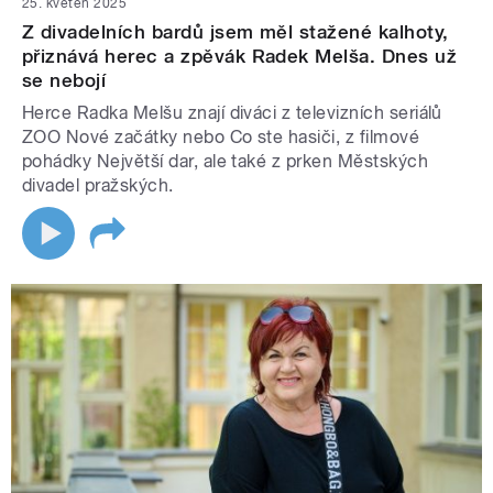
25. květen 2025
Z divadelních bardů jsem měl stažené kalhoty,
přiznává herec a zpěvák Radek Melša. Dnes už
se nebojí
Herce Radka Melšu znají diváci z televizních seriálů
ZOO Nové začátky nebo Co ste hasiči, z filmové
pohádky Největší dar, ale také z prken Městských
divadel pražských.