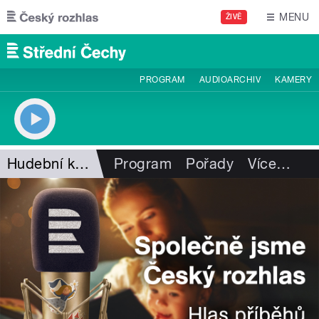
Přejít k hlavnímu obsahu
MENU
ŽIVĚ
PROGRAM
AUDIOARCHIV
KAMERY
Hudební kavárna Pavla Vítka
Program
Pořady
Více
…