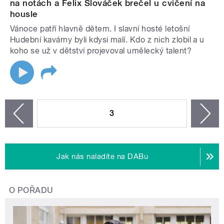
na notách a Felix Slováček brečel u cvičení na
housle
Vánoce patří hlavně dětem. I slavní hosté letošní
Hudební kavárny byli kdysi malí. Kdo z nich zlobil a u
koho se už v dětství projevoval umělecký talent?
STRÁNKY
3
n
zí
Jak nás naladíte na DABu
O POŘADU