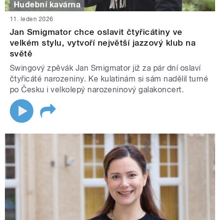
Hudební kavárna
11. leden 2026
Jan Smigmator chce oslavit čtyřicátiny ve
velkém stylu, vytvoří největší jazzový klub na
světě
Swingový zpěvák Jan Smigmator již za pár dní oslaví
čtyřicáté narozeniny. Ke kulatinám si sám nadělil turné
po Česku i velkolepý narozeninový galakoncert.