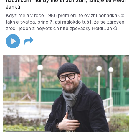
načančám, lidi by mě snad i zbili, směje se Heidi
Janků
Když měla v roce 1986 premiéru televizní pohádka Co
takhle svatba, princi?, asi málokdo tušil, že se zároveň
zrodil jeden z největších hitů zpěvačky Heidi Janků.