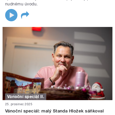
nudnému úvodu.
Vánoční speciál II.
25. prosinec 2025
Vánoční speciál: malý Standa Hložek sáňkoval