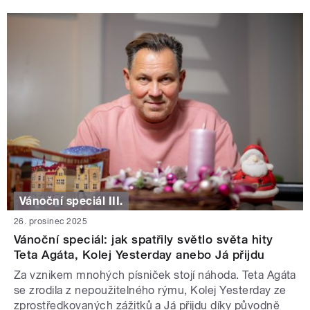
Vánoční speciál III.
26. prosinec 2025
Vánoční speciál: jak spatřily světlo světa hity
Teta Agáta, Kolej Yesterday anebo Já přijdu
Za vznikem mnohých písniček stojí náhoda. Teta Agáta
se zrodila z nepoužitelného rýmu, Kolej Yesterday ze
zprostředkovaných zážitků a Já přijdu díky původně