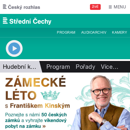
Přejít k hlavnímu obsahu
MENU
ŽIVĚ
PROGRAM
AUDIOARCHIV
KAMERY
Hudební kavárna Pavla Vítka
Program
Pořady
Více
…