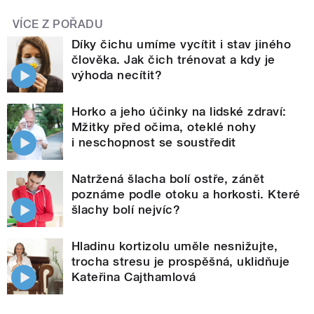
VÍCE Z POŘADU
Díky čichu umíme vycítit i stav jiného
člověka. Jak čich trénovat a kdy je
výhoda necítit?
Horko a jeho účinky na lidské zdraví:
Mžitky před očima, oteklé nohy
i neschopnost se soustředit
Natržená šlacha bolí ostře, zánět
poznáme podle otoku a horkosti. Které
šlachy bolí nejvíc?
Hladinu kortizolu uměle nesnižujte,
trocha stresu je prospěšná, uklidňuje
Kateřina Cajthamlová