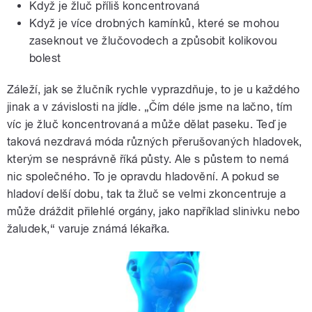
Když je žluč příliš koncentrovaná
Když je více drobných kamínků, které se mohou
zaseknout ve žlučovodech a způsobit kolikovou
bolest
Záleží, jak se žlučník rychle vyprazdňuje, to je u každého
jinak a v závislosti na jídle. „Čím déle jsme na lačno, tím
víc je žluč koncentrovaná a může dělat paseku. Teď je
taková nezdravá móda různých přerušovaných hladovek,
kterým se nesprávně říká půsty. Ale s půstem to nemá
nic společného. To je opravdu hladovění. A pokud se
hladoví delší dobu, tak ta žluč se velmi zkoncentruje a
může dráždit přilehlé orgány, jako například slinivku nebo
žaludek,“ varuje známá lékařka.