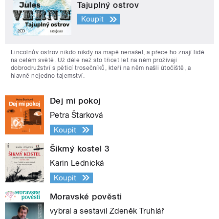
Tajuplný ostrov
Koupit
Lincolnův ostrov nikdo nikdy na mapě nenašel, a přece ho znají lidé
na celém světě. Už déle než sto třicet let na něm prožívají
dobrodružství s pěticí trosečníků, kteří na něm našli útočiště, a
hlavně nejedno tajemství.
Dej mi pokoj
Petra Štarková
Koupit
Šikmý kostel 3
Karin Lednická
Koupit
Moravské pověsti
vybral a sestavil Zdeněk Truhlář