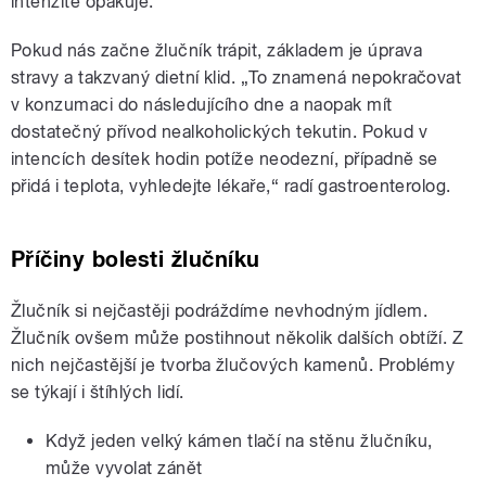
intenzitě opakuje.“
Pokud nás začne žlučník trápit, základem je úprava
stravy a takzvaný dietní klid. „To znamená nepokračovat
v konzumaci do následujícího dne a naopak mít
dostatečný přívod nealkoholických tekutin. Pokud v
intencích desítek hodin potíže neodezní, případně se
přidá i teplota, vyhledejte lékaře,“ radí gastroenterolog.
Příčiny bolesti žlučníku
Žlučník si nejčastěji podráždíme nevhodným jídlem.
Žlučník ovšem může postihnout několik dalších obtíží. Z
nich nejčastější je tvorba žlučových kamenů. Problémy
se týkají i štíhlých lidí.
Když jeden velký kámen tlačí na stěnu žlučníku,
může vyvolat zánět