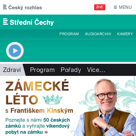
Přejít k hlavnímu obsahu
MENU
ŽIVĚ
PROGRAM
AUDIOARCHIV
KAMERY
Zdraví
Program
Pořady
Více
…