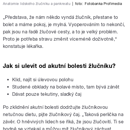
Anatomie lidského žlučníku a pankreatu
|
foto:
Fotobanka Profimedia
„Představa, že nám někdo vyndá žlučník, přestane to
bolet a máme pokoj, je mylná. Vyoperováním to nekončí,
pak jsou na řadě žlučové cesty, a to je velký problém.
Proto je potřeba stravu změnit víceméně doživotně,“
konstatuje lékařka.
Jak si ulevit od akutní bolesti žlučníku?
Klid, najít si úlevovou polohu
Studené obklady na bolavé místo, tam bývá zánět
Dávat pouze tekutiny, sladký čaj
Po zklidnění akutní bolesti dodržujte žlučníkovou
netučnou dietu, pijte žlučníkový čaj. „Taková perlička na
závěr. O hněvivých lidech se říká, že jsou žlučovití. Ti se
hodně se vztekají a můžou mít žlučníkový záchvat