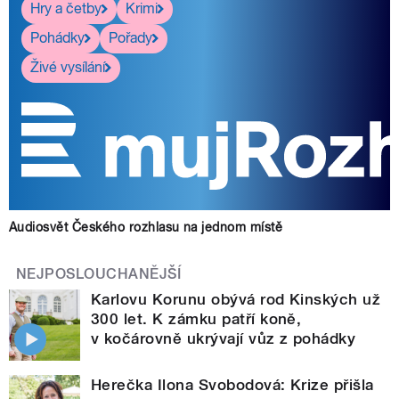
Hry a četby
Krimi
Pohádky
Pořady
Živé vysílání
Audiosvět Českého rozhlasu na jednom místě
NEJPOSLOUCHANĚJŠÍ
Karlovu Korunu obývá rod Kinských už
300 let. K zámku patří koně,
v kočárovně ukrývají vůz z pohádky
Herečka Ilona Svobodová: Krize přišla