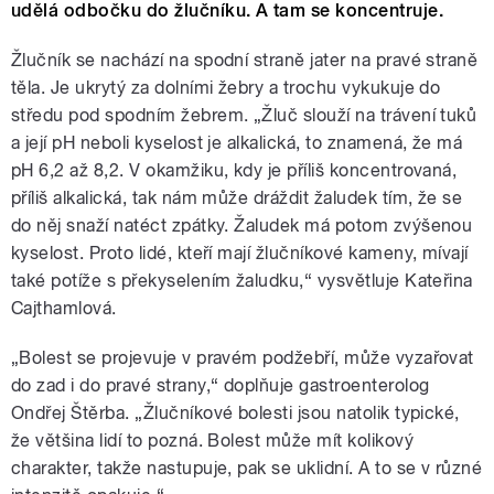
udělá odbočku do žlučníku. A tam se koncentruje.
Žlučník se nachází na spodní straně jater na pravé straně
těla. Je ukrytý za dolními žebry a trochu vykukuje do
středu pod spodním žebrem. „Žluč slouží na trávení tuků
a její pH neboli kyselost je alkalická, to znamená, že má
pH 6,2 až 8,2. V okamžiku, kdy je příliš koncentrovaná,
příliš alkalická, tak nám může dráždit žaludek tím, že se
do něj snaží natéct zpátky. Žaludek má potom zvýšenou
kyselost. Proto lidé, kteří mají žlučníkové kameny, mívají
také potíže s překyselením žaludku,“ vysvětluje Kateřina
Cajthamlová.
„Bolest se projevuje v pravém podžebří, může vyzařovat
do zad i do pravé strany,“ doplňuje gastroenterolog
Ondřej Štěrba. „Žlučníkové bolesti jsou natolik typické,
že většina lidí to pozná. Bolest může mít kolikový
charakter, takže nastupuje, pak se uklidní. A to se v různé