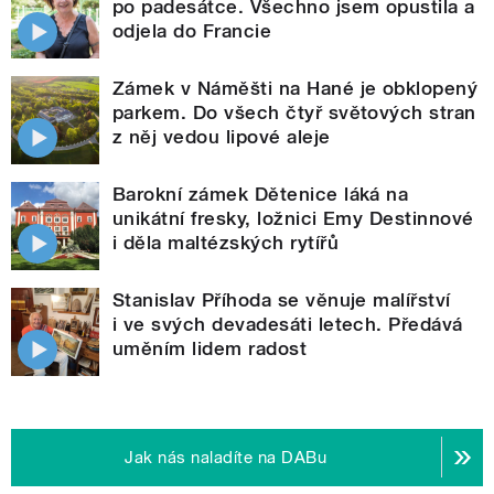
po padesátce. Všechno jsem opustila a
odjela do Francie
Zámek v Náměšti na Hané je obklopený
parkem. Do všech čtyř světových stran
z něj vedou lipové aleje
Barokní zámek Dětenice láká na
unikátní fresky, ložnici Emy Destinnové
i děla maltézských rytířů
Stanislav Příhoda se věnuje malířství
i ve svých devadesáti letech. Předává
uměním lidem radost
Jak nás naladíte na DABu