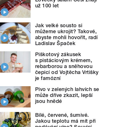
už 100 let
Jak velké sousto si
můžeme ukrojit? Takové,
abyste mohli hovořit, radí
Ladislav Špaček
Piškotový zákusek
s pistáciovým krémem,
rebarborou a sněhovou
čepicí od Vojtěcha Vrtišky
je famózní
Pivo v zelených lahvích se
může dříve zkazit, lepší
jsou hnědé
Bílé, červené, šumivé.
Jakou teplotu má mít při
podávání víno? Souvisí