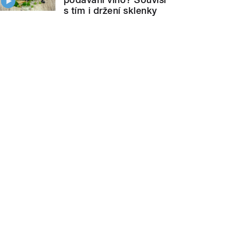
s tím i držení sklenky