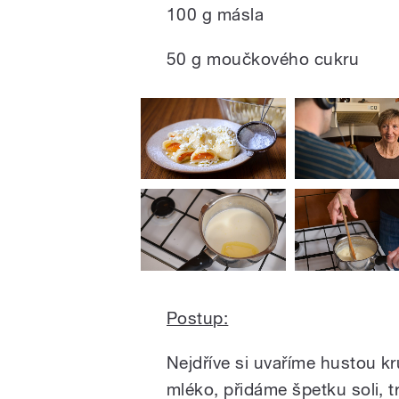
100 g másla
50 g moučkového cukru
Postup:
Nejdříve si uvaříme hustou kr
mléko, přidáme špetku soli, 