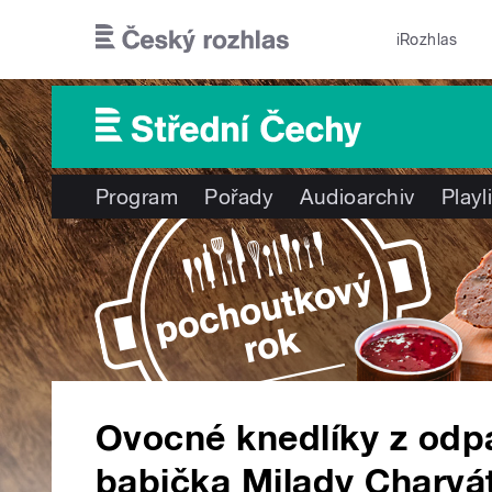
Přejít k hlavnímu obsahu
iRozhlas
Program
Pořady
Audioarchiv
Playl
Ovocné knedlíky z odpa
babička Milady Charvát