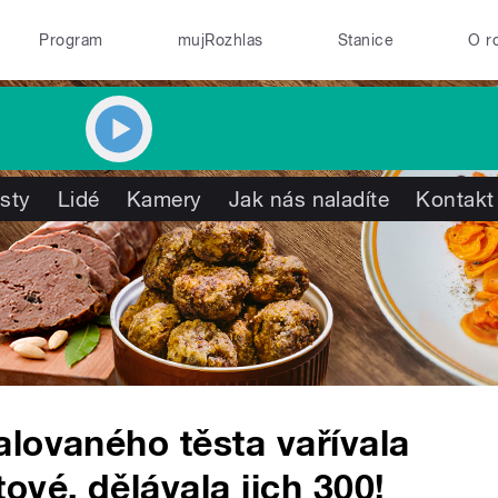
Program
mujRozhlas
Stanice
O r
isty
Lidé
Kamery
Jak nás naladíte
Kontakt
lovaného těsta vařívala
ové, dělávala jich 300!