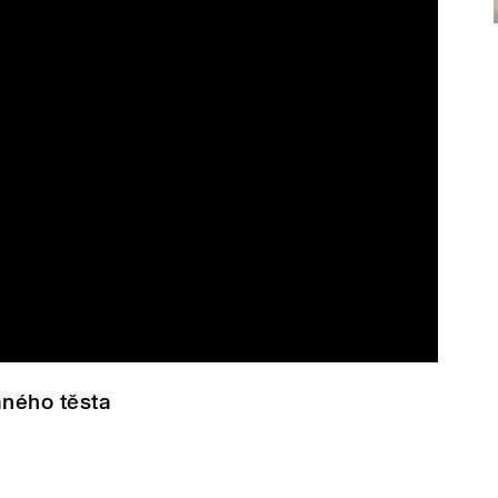
aného těsta dle Milady Charvátové
ného těsta