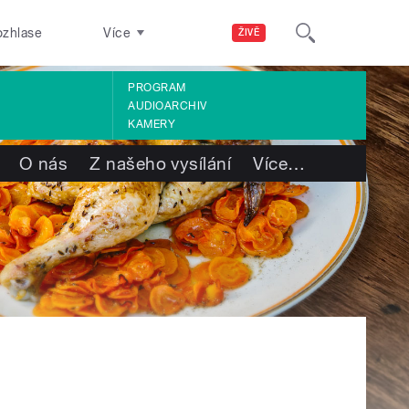
ozhlase
Více
ŽIVĚ
PROGRAM
AUDIOARCHIV
KAMERY
O nás
Z našeho vysílání
Více
…