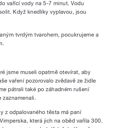
do vařící vody na 5-7 minut. Vodu
lit. Když knedlíky vyplavou, jsou
aným tvrdým tvarohem, pocukrujeme a
m.
eré jsme museli opatrně otevírat, aby
aše vaření pozorovalo zvědavě ze židle
me pátrali také po záhadném rušení
e zaznamenali.
y z odpalovaného těsta má paní
imperska, která jich na oběd vařila 300.