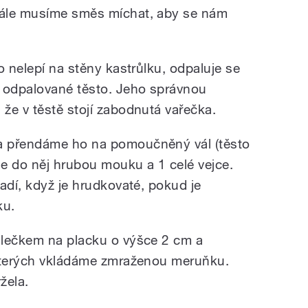
tále musíme směs míchat, aby se nám
o nelepí na stěny kastrůlku, odpaluje se
í odpalované těsto. Jeho správnou
že v těstě stojí zabodnutá vařečka.
a přendáme ho na pomoučněný vál (těsto
e do něj hrubou mouku a 1 celé vejce.
adí, když je hrudkovaté, pokud je
ku.
álečkem na placku o výšce 2 cm a
 kterých vkládáme zmraženou meruňku.
žela.