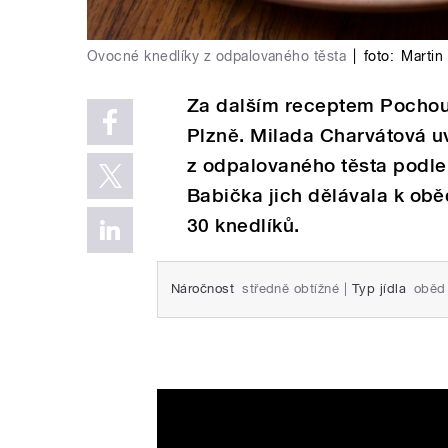
Ovocné knedlíky z odpalovaného těsta
|
foto:
Martin
Za dalším receptem Pochout
Plzně. Milada Charvátová u
z odpalovaného těsta podle
Babička jich dělávala k obě
30 knedlíků.
Náročnost
středně obtížné
|
Typ jídla
oběd