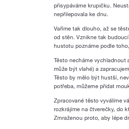
přisypáváme krupičku. Neus
nepřilepovala ke dnu.
Vaříme tak dlouho, až se těst
od stěn. Vznikne tak budouc
hustotu poznáme podle toho, 
Těsto necháme vychladnout 
může být vlahé) a zapracujem
Těsto by mělo být hustší, nev
potřeba, můžeme přidat mou
Zpracované těsto vyválíme v
rozkrájíme na čtverečky, do
Zmraženou proto, aby lépe dr