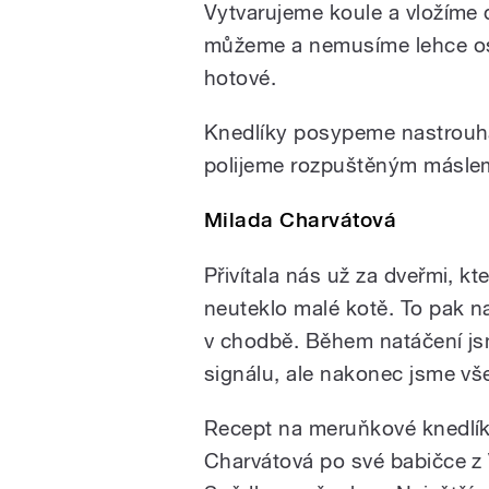
Vytvarujeme koule a vložíme 
můžeme a nemusíme lehce oso
hotové.
Knedlíky posypeme nastrouh
polijeme rozpuštěným másle
Milada Charvátová
Přivítala nás už za dveřmi, kt
neuteklo malé kotě. To pak n
v chodbě. Během natáčení js
signálu, ale nakonec jsme vš
Recept na meruňkové knedlík
Charvátová po své babičce z V