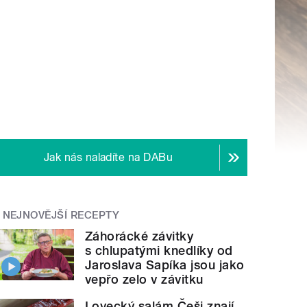
Jak nás naladíte na DABu
NEJNOVĚJŠÍ RECEPTY
Záhorácké závitky
s chlupatými knedlíky od
Jaroslava Sapíka jsou jako
vepřo zelo v závitku
Lovecký salám Češi znají