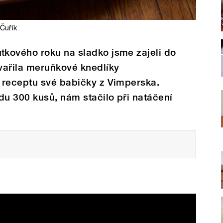
 Čuřík
kového roku na sladko jsme zajeli do
vařila meruňkové knedlíky
 receptu své babičky z Vimperska.
du 300 kusů, nám stačilo při natáčení