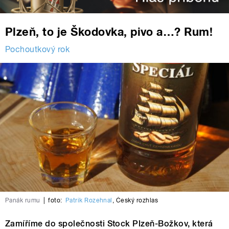
Plzeň, to je Škodovka, pivo a…? Rum!
Pochoutkový rok
Panák rumu
|
foto:
Patrik Rozehnal
,
Český rozhlas
Zamíříme do společnosti Stock Plzeň-Božkov, která