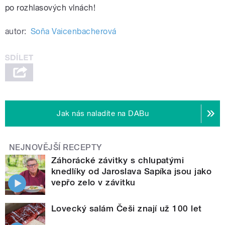
po rozhlasových vlnách!
autor:
Soňa Vaicenbacherová
Jak nás naladíte na DABu
NEJNOVĚJŠÍ RECEPTY
Záhorácké závitky s chlupatými
knedlíky od Jaroslava Sapíka jsou jako
vepřo zelo v závitku
Lovecký salám Češi znají už 100 let