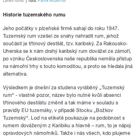
Láhev rumu
|
foto:
Patrik Rozehnal
Historie tuzemského rumu
Jeho počátky v plzeňské firmě sahají do roku 1947.
Tuzemský rum vzešel ze snahy nahradit rum, jehož
součástí je třtinový destilát, tzv. karibský. Za Rakousko-
Uherska se k nám drahý karibský rum dovážel ze zámoří,
po vzniku Československa naše republika neměla přístup
na námořní trhy s touto komoditou, a proto se hledala jiná
alternativa.
Výsledkem je dnešní za studena vyráběný „Tuzemský
rum“ - vlastně pozor, název bylo nutné kvůli absenci
třtinového destilátu změnit a tak máme v souladu s
pravidly EU tuzemáky, v případě Stocku „Božkov
Tuzemský“. Loď na etiketě poukazuje na podobnost s
rumem dováženým z Karibiku a hlavně – rum, to je nápoj
opravdových námořníků. Takže i nás všech, kdo plujeme