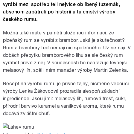
vyrábí mezi spotřebiteli nejvíce oblíbený tuzemák,
abychom zapátrali po historii a tajemství výroby
českého rumu.
Možná také máte v paměti uloženou informaci, že
plzeňský rum se vyrábí z brambor. Jaká je skutečnost?
Rum a brambory teď nemají nic společného. Už nemají. V
dobách přebytku bramborového lihu se ale český rum
vyráběl právě z něj. V současnosti ho nahrazuje levnější
melasový líh, sdělil nám manažer výroby Martin Zelenka.
Recept na výrobu rumu je přísně tajný, nicméně vedoucí
výroby Lenka Žákovcová prozradila alespoň základní
ingredience. Jsou jimi: melasový líh, rumová tresť, cukr,
přírodní barvivo karamel a vanilkové aroma, které rumu
dodává zvláštní chuť.