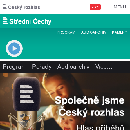
Přejít k hlavnímu obsahu
MENU
ŽIVĚ
PROGRAM
AUDIOARCHIV
KAMERY
Program
Pořady
Audioarchiv
Více
…