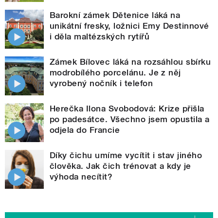
Barokní zámek Dětenice láká na
unikátní fresky, ložnici Emy Destinnové
i děla maltézských rytířů
Zámek Bílovec láká na rozsáhlou sbírku
modrobílého porcelánu. Je z něj
vyrobený nočník i telefon
Herečka Ilona Svobodová: Krize přišla
po padesátce. Všechno jsem opustila a
odjela do Francie
Díky čichu umíme vycítit i stav jiného
člověka. Jak čich trénovat a kdy je
výhoda necítit?