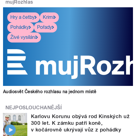
mujRozhlas
Hry a četby
Krimi
Pohádky
Pořady
Živé vysílání
Audiosvět Českého rozhlasu na jednom místě
NEJPOSLOUCHANĚJŠÍ
Karlovu Korunu obývá rod Kinských už
300 let. K zámku patří koně,
v kočárovně ukrývají vůz z pohádky