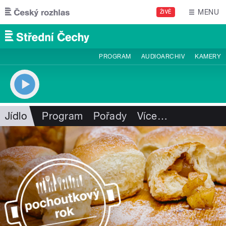
Přejít k hlavnímu obsahu
MENU
ŽIVĚ
PROGRAM
AUDIOARCHIV
KAMERY
Jídlo
Program
Pořady
Více
…