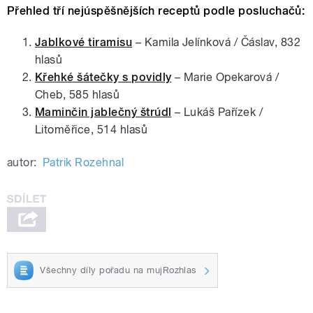
Přehled tří nejúspěšnějších receptů podle posluchačů:
Jablkové tiramisu
– Kamila Jelínková / Čáslav, 832
hlasů
Křehké šátečky s povidly
– Marie Opekarová /
Cheb, 585 hlasů
Maminčin jablečný štrúdl
– Lukáš Pařízek /
Litoměřice, 514 hlasů
autor:
Patrik Rozehnal
Všechny díly pořadu na mujRozhlas