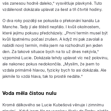
vás zanesou hodně daleko,“ vysvětluje plavkyně. Tuto
vzdálenost dokázala uplavat za šest a tři čtvrtě hodiny.
O dva roky později se pokusila o překonání kanálu La
Manche. Tady jí ale štěstí nepřálo. I kvůli okolnostem,
které jejímu pokusu předcházely. „První termín musel být
kvůli špatnému počasí zrušen. A když mi pak zavolali a
nabídli nový termín, měla jsem na rozhodnutí jen jeden
den. Za takové situace bych na to už dnes nekývla,“
vzpomíná Lucie. Dokázala tehdy uplavat víc než polovinu,
ale nakonec pokus nedokončila. „Myslím, že jsem to
vzdala primárně hlavou, fyzicky bych to asi dokázala. Ale
jakmile to vzdá hlava, tak to prostě nedáte.“
Voda měla čistou nulu
Kromě dálkového se Lucie Kubešová věnuje i zimnímu