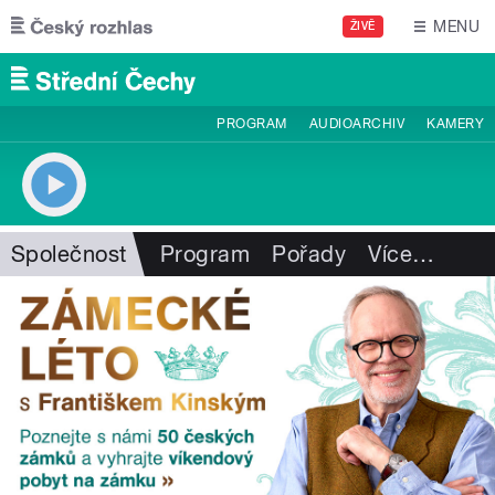
Přejít k hlavnímu obsahu
MENU
ŽIVĚ
PROGRAM
AUDIOARCHIV
KAMERY
Společnost
Program
Pořady
Více
…