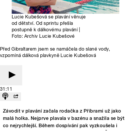
Lucie Kubešová se plavání věnuje
od dětství. Od sprintu přešla
postupně k dálkovému plavání |
Foto: Archiv Lucie Kubešové
Před Gibraltarem jsem se namáčela do slané vody,
vzpomíná dálková plavkyně Lucie Kubešová
31:11
Závodit v plavání začala rodačka z Příbrami už jako
malá holka. Nejprve plavala v bazénu a snažila se být
co nejrychlejší. Během dospívání pak vyzkoušela i