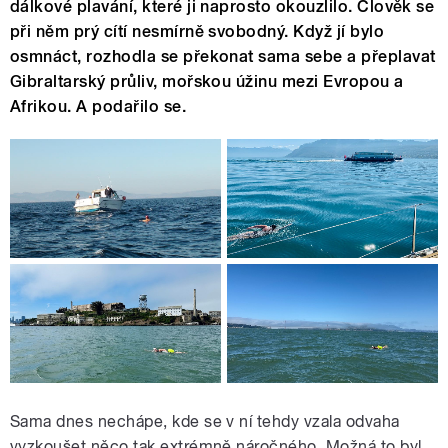
dálkové plavání, které ji naprosto okouzlilo. Člověk se
při něm prý cítí nesmírně svobodný. Když jí bylo
osmnáct, rozhodla se překonat sama sebe a přeplavat
Gibraltarský průliv, mořskou úžinu mezi Evropou a
Afrikou. A podařilo se.
Sama dnes nechápe, kde se v ní tehdy vzala odvaha
vyzkoušet něco tak extrémně náročného. Možná to byl