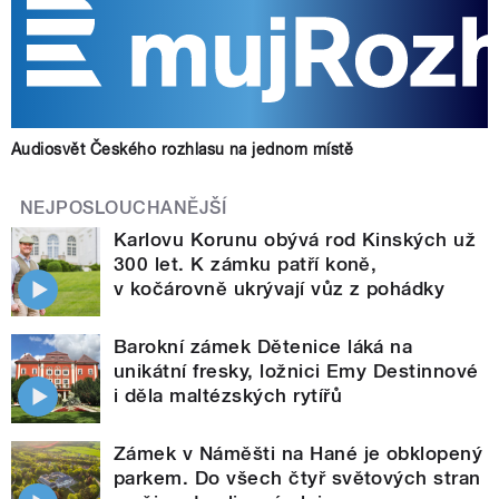
Audiosvět Českého rozhlasu na jednom místě
NEJPOSLOUCHANĚJŠÍ
Karlovu Korunu obývá rod Kinských už
300 let. K zámku patří koně,
v kočárovně ukrývají vůz z pohádky
Barokní zámek Dětenice láká na
unikátní fresky, ložnici Emy Destinnové
i děla maltézských rytířů
Zámek v Náměšti na Hané je obklopený
parkem. Do všech čtyř světových stran