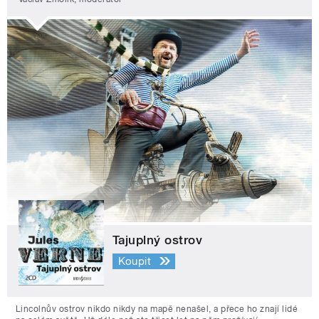
Tajuplný ostrov
Koupit
Lincolnův ostrov nikdo nikdy na mapě nenašel, a přece ho znají lidé