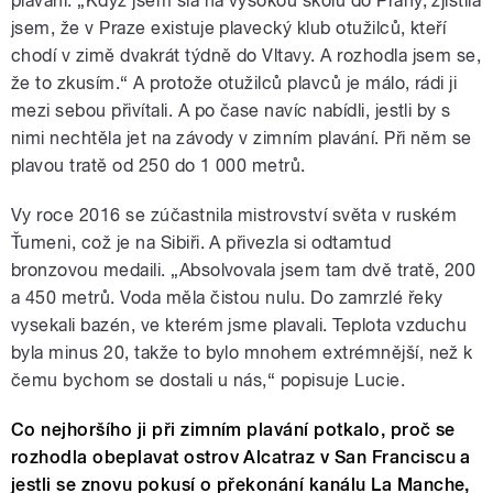
plavání. „Když jsem šla na vysokou školu do Prahy, zjistila
jsem, že v Praze existuje plavecký klub otužilců, kteří
chodí v zimě dvakrát týdně do Vltavy. A rozhodla jsem se,
že to zkusím.“ A protože otužilců plavců je málo, rádi ji
mezi sebou přivítali. A po čase navíc nabídli, jestli by s
nimi nechtěla jet na závody v zimním plavání. Při něm se
plavou tratě od 250 do 1 000 metrů.
Vy roce 2016 se zúčastnila mistrovství světa v ruském
Ťumeni, což je na Sibiři. A přivezla si odtamtud
bronzovou medaili. „Absolvovala jsem tam dvě tratě, 200
a 450 metrů. Voda měla čistou nulu. Do zamrzlé řeky
vysekali bazén, ve kterém jsme plavali. Teplota vzduchu
byla minus 20, takže to bylo mnohem extrémnější, než k
čemu bychom se dostali u nás,“ popisuje Lucie.
Co nejhoršího ji při zimním plavání potkalo, proč se
rozhodla obeplavat ostrov Alcatraz v San Franciscu a
jestli se znovu pokusí o překonání kanálu La Manche,