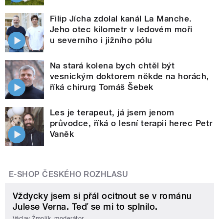
Filip Jícha zdolal kanál La Manche.
Jeho otec kilometr v ledovém moři
u severního i jižního pólu
Na stará kolena bych chtěl být
vesnickým doktorem někde na horách,
říká chirurg Tomáš Šebek
Les je terapeut, já jsem jenom
průvodce, říká o lesní terapii herec Petr
Vaněk
E-SHOP ČESKÉHO ROZHLASU
Vždycky jsem si přál ocitnout se v románu
Julese Verna. Teď se mi to splnilo.
Václav Žmolík, moderátor