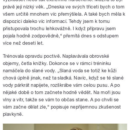
právě její nízký věk. „Dneska ve svých třiceti bych o tom
všem určitě mnohem víc přemýšlela. A také bych měla k
dispozici daleko víc informací. Tehdy jsem k tomu
přistupovala trochu lehkovážně. I když přípravu jsem
pojala hodně zodpovědně,“ přemítá dnes s odstupem
více než deseti let.
Trénovala opravdu poctivě. Naplavávala obrovské
objemy, četla knížky. Dokonce se v rámci tréninku
namáčela do slané vody. „Slaná voda se totiž ke kůži
chová úplně jinak, než ta sladká. Navíc, když se té slané
vody párkrát napijete, rozškrábe vám celou pusu. A po
nějaké době o tom začnete hodně vědět. Na moři jsou
vlny a vítr, takže se vám to občas stane. A po chvíli se
vám začne dělat zle,“ popisuje nepříjemnou zkušenost
plavkyně.