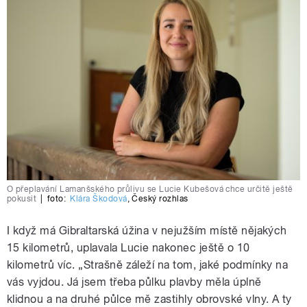
O přeplavání Lamanšského průlivu se Lucie Kubešová chce určitě ještě
pokusit
|
foto:
Klára Škodová
,
Český rozhlas
I když má Gibraltarská úžina v nejužším místě nějakých
15 kilometrů, uplavala Lucie nakonec ještě o 10
kilometrů víc. „Strašně záleží na tom, jaké podmínky na
vás vyjdou. Já jsem třeba půlku plavby měla úplně
klidnou a na druhé půlce mě zastihly obrovské vlny. A ty