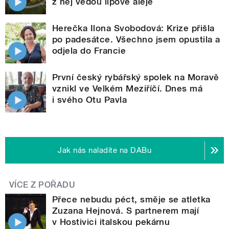
z něj vedou lipové aleje
Herečka Ilona Svobodová: Krize přišla
po padesátce. Všechno jsem opustila a
odjela do Francie
První český rybářský spolek na Moravě
vznikl ve Velkém Meziříčí. Dnes má
i svého Otu Pavla
Jak nás naladíte na DABu
VÍCE Z POŘADU
Přece nebudu péct, směje se atletka
Zuzana Hejnová. S partnerem mají
v Hostivici italskou pekárnu