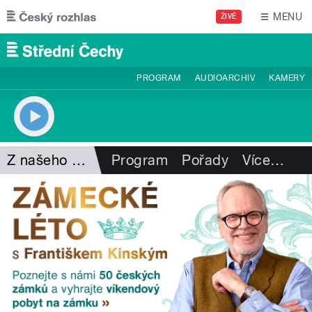
Přejít k hlavnímu obsahu
MENU
ŽIVĚ
PROGRAM
AUDIOARCHIV
KAMERY
Z našeho vysílání
Program
Pořady
Více
…