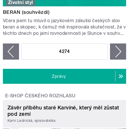
Životní styl
BERAN (souhvězdí)
Včera jsem tu mluvil o jazykovém zákulisí českých slov
beran a skopec, k čemuž mě inspirovala skutečnost, že v
těchto dnech po jarní rovnodennosti je Slunce v souhv...
STRÁNKY
4274
n
zí
Zprávy
E-SHOP ČESKÉHO ROZHLASU
Závěr příběhu staré Karviné, který měl zůstat
pod zemí
Karin Lednická, spisovatelka