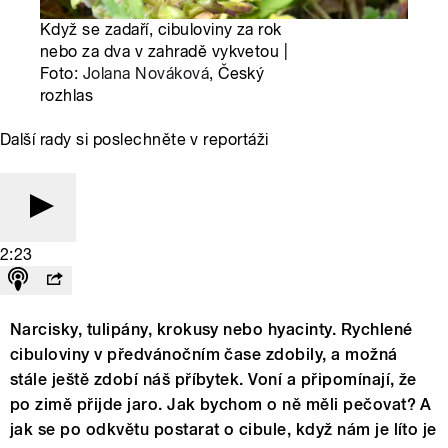
Když se zadaří, cibuloviny za rok
nebo za dva v zahradě vykvetou |
Foto:
Jolana Nováková
, Český
rozhlas
Další rady si poslechněte v reportáži
2:23
Narcisky, tulipány, krokusy nebo hyacinty. Rychlené
cibuloviny v předvánočním čase zdobily, a možná
stále ještě zdobí náš příbytek. Voní a připomínají, že
po zimě přijde jaro. Jak bychom o ně měli pečovat? A
jak se po odkvětu postarat o cibule, když nám je líto je