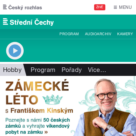
Přejít k hlavnímu obsahu
MENU
ŽIVĚ
PROGRAM
AUDIOARCHIV
KAMERY
Hobby
Program
Pořady
Více
…