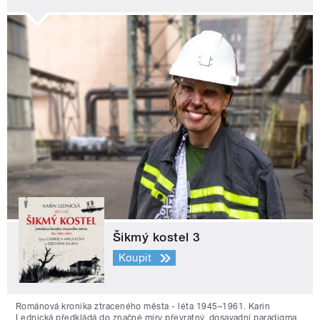
Šikmý kostel 3
Koupit
Románová kronika ztraceného města - léta 1945–1961. Karin
Lednická předkládá do značné míry převratný, dosavadní paradigma