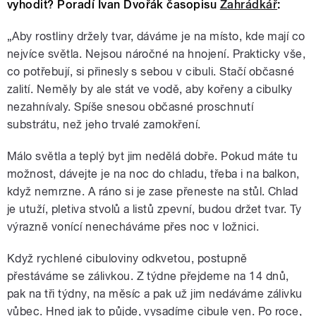
vyhodit? Poradí Ivan Dvořák časopisu
Zahrádkář
:
„Aby rostliny držely tvar, dáváme je na místo, kde mají co
nejvíce světla. Nejsou náročné na hnojení. Prakticky vše,
co potřebují, si přinesly s sebou v cibuli. Stačí občasné
zalití. Neměly by ale stát ve vodě, aby kořeny a cibulky
nezahnívaly. Spíše snesou občasné proschnutí
substrátu, než jeho trvalé zamokření.
Málo světla a teplý byt jim nedělá dobře. Pokud máte tu
možnost, dávejte je na noc do chladu, třeba i na balkon,
když nemrzne. A ráno si je zase přeneste na stůl. Chlad
je utuží, pletiva stvolů a listů zpevní, budou držet tvar. Ty
výrazně vonící nenecháváme přes noc v ložnici.
Když rychlené cibuloviny odkvetou, postupně
přestáváme se zálivkou. Z týdne přejdeme na 14 dnů,
pak na tři týdny, na měsíc a pak už jim nedáváme zálivku
vůbec. Hned jak to půjde, vysadíme cibule ven. Po roce,