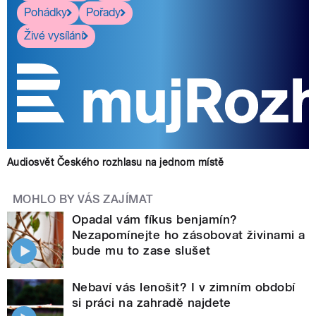
Pohádky
Pořady
Živé vysílání
Audiosvět Českého rozhlasu na jednom místě
MOHLO BY VÁS ZAJÍMAT
Opadal vám fíkus benjamín?
Nezapomínejte ho zásobovat živinami a
bude mu to zase slušet
Nebaví vás lenošit? I v zimním období
si práci na zahradě najdete