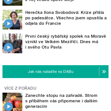
Herečka Ilona Svobodová: Krize přišla
po padesátce. Všechno jsem opustila a
odjela do Francie
První český rybářský spolek na Moravě
vznikl ve Velkém Meziříčí. Dnes má
i svého Otu Pavla
Jak nás naladíte na DABu
VÍCE Z POŘADU
Zanechte stopu na zahradě. Strom
s příběhem vás připomene i dalším
generacím