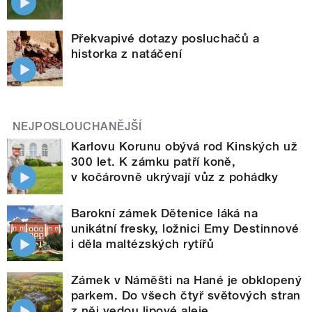
Překvapivé dotazy posluchačů a
historka z natáčení
NEJPOSLOUCHANĚJŠÍ
Karlovu Korunu obývá rod Kinských už
300 let. K zámku patří koně,
v kočárovně ukrývají vůz z pohádky
Barokní zámek Dětenice láká na
unikátní fresky, ložnici Emy Destinnové
i děla maltézských rytířů
Zámek v Náměšti na Hané je obklopený
parkem. Do všech čtyř světových stran
z něj vedou lipové aleje