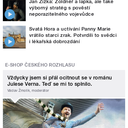
Jan Žižka: Žoldnéř a lapka, ale také
výborný stratég s pověstí
neporazitelného vojevůdce
Svatá Hora a uctívání Panny Marie
vrátilo starci zrak. Potvrdili to svědci
i lékařská dobrozdání
E-SHOP ČESKÉHO ROZHLASU
Vždycky jsem si přál ocitnout se v románu
Julese Verna. Teď se mi to splnilo.
Václav Žmolík, moderátor