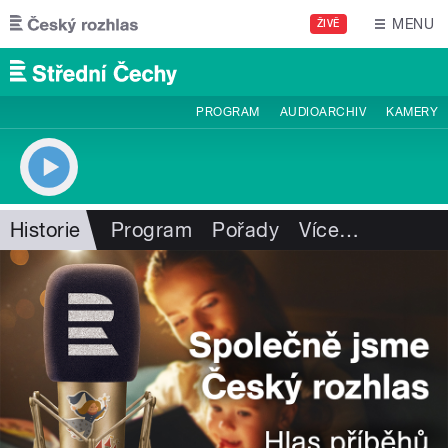
Přejít k hlavnímu obsahu
MENU
ŽIVĚ
PROGRAM
AUDIOARCHIV
KAMERY
Historie
Program
Pořady
Více
…