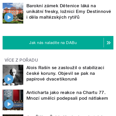
Barokní zámek Dětenice láká na
unikátní fresky, ložnici Emy Destinnové
i děla maltézských rytířů
Jak nás naladíte na DABu
VÍCE Z POŘADU
Alois Rašín se zasloužil o stabilizaci
české koruny. Objevil se pak na
papírové dvacetikoruně
Anticharta jako reakce na Chartu 77.
Mnozí umělci podepsali pod nátlakem