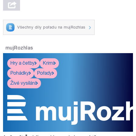
Všechny díly pořadu na mujRozhlas
mujRozhlas
Hry a četby
Krimi
Pohádky
Pořady
Živé vysílání