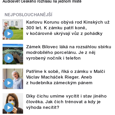
Audiosvět Českého rozhlasu na jednom místě
NEJPOSLOUCHANĚJŠÍ
Karlovu Korunu obývá rod Kinských už
300 let. K zámku patří koně,
v kočárovně ukrývají vůz z pohádky
Zámek Bílovec láká na rozsáhlou sbírku
modrobílého porcelánu. Je z něj
vyrobený nočník i telefon
Patříme k sobě, říká o zámku v Malči
Václav Macháček Rieger. Aneb
z hudebníka zámeckým pánem
Díky čichu umíme vycítit i stav jiného
člověka. Jak čich trénovat a kdy je
výhoda necítit?