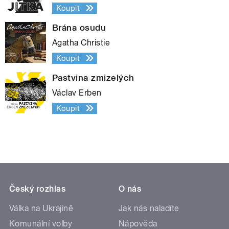
Koupit
Brána osudu
Agatha Christie
Koupit
Pastvina zmizelých
Václav Erben
Koupit
Český rozhlas
O nás
Válka na Ukrajině
Jak nás naladíte
Komunální volby
Nápověda