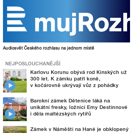
Audiosvět Českého rozhlasu na jednom místě
NEJPOSLOUCHANĚJŠÍ
Karlovu Korunu obývá rod Kinských už
300 let. K zámku patří koně,
v kočárovně ukrývají vůz z pohádky
Barokní zámek Dětenice láká na
unikátní fresky, ložnici Emy Destinnové
i děla maltézských rytířů
Zámek v Náměšti na Hané je obklopený