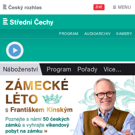
Přejít k hlavnímu obsahu
MENU
ŽIVĚ
PROGRAM
AUDIOARCHIV
KAMERY
Náboženství
Program
Pořady
Více
…