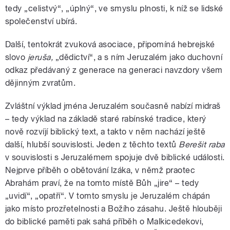
tedy „celistvý“, „úplný“, ve smyslu plnosti, k níž se lidské
společenství ubírá.
Další, tentokrát zvuková asociace, připomíná hebrejské
slovo
jeruša,
„dědictví“, a s ním Jeruzalém jako duchovní
odkaz předávaný z generace na generaci navzdory všem
dějinným zvratům.
Zvláštní výklad jména Jeruzalém současně nabízí midraš
– tedy výklad na základě staré rabínské tradice, který
nově rozvíjí biblický text, a takto v něm nachází ještě
další, hlubší souvislosti. Jeden z těchto textů
Berešit raba
v souvislosti s Jeruzalémem spojuje dvě biblické události.
Nejprve příběh o obětování Izáka, v němž praotec
Abrahám praví, že na tomto místě Bůh „jire“ – tedy
„uvidí“, „opatří“. V tomto smyslu je Jeruzalém chápán
jako místo prozřetelnosti a Božího zásahu. Ještě hlouběji
do biblické paměti pak sahá příběh o Malkicedekovi,