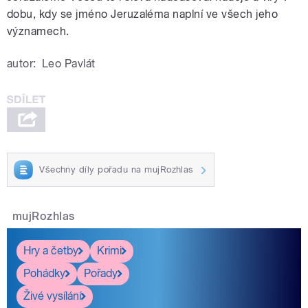
dobu, kdy se jméno Jeruzaléma naplní ve všech jeho
významech.
autor:
Leo Pavlát
Všechny díly pořadu na mujRozhlas
mujRozhlas
Hry a četby
Krimi
Pohádky
Pořady
Živé vysílání