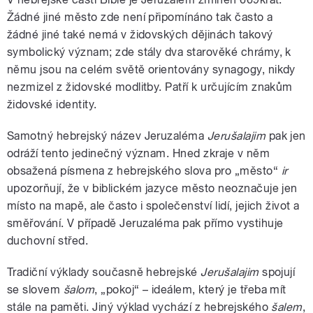
Žádné jiné město zde není připomínáno tak často a
žádné jiné také nemá v židovských dějinách takový
symbolický význam; zde stály dva starověké chrámy, k
němu jsou na celém světě orientovány synagogy, nikdy
nezmizel z židovské modlitby. Patří k určujícím znakům
židovské identity.
Samotný hebrejský název Jeruzaléma
Jerušalajim
pak jen
odráží tento jedinečný význam. Hned zkraje v něm
obsažená písmena z hebrejského slova pro „město“
ir
upozorňují, že v biblickém jazyce město neoznačuje jen
místo na mapě, ale často i společenství lidí, jejich život a
směřování. V případě Jeruzaléma pak přímo vystihuje
duchovní střed.
Tradiční výklady současně hebrejské
Jerušalajim
spojují
se slovem
šalom
, „pokoj“ – ideálem, který je třeba mít
stále na paměti. Jiný výklad vychází z hebrejského
šalem
,