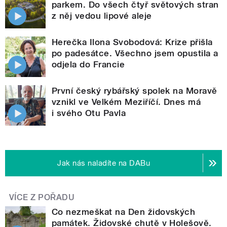
parkem. Do všech čtyř světových stran
z něj vedou lipové aleje
Herečka Ilona Svobodová: Krize přišla
po padesátce. Všechno jsem opustila a
odjela do Francie
První český rybářský spolek na Moravě
vznikl ve Velkém Meziříčí. Dnes má
i svého Otu Pavla
Jak nás naladíte na DABu
VÍCE Z POŘADU
Co nezmeškat na Den židovských
památek. Židovské chutě v Holešově.