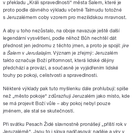
v překladu „Králi spravedlnosti“ města Šalem, které je
proto podle dávného výkladu včetně Talmudu totožné
s Jeruzalémem coby vzorem pro mezilidskou mravnost.
A aby u toho nezůstalo, na oboje navazuje ještě další
legendární vysvětlení, podle něhož Bůh nechtěl dát
přednost jen jednomu z těchto jmen, a proto je spojil:
jire
a
Šalem
v
Jerušalajim
. Význam je zřejmý: Jeruzalém
takto označuje Boží přítomnost, která lidské dějiny
předchází a provází, a současně je vyjádřením lidské
touhy po pokoji, celistvosti a spravedlnosti.
Některé výklady pak tuto myšlenku dále prohlubují: spíše
než „město pokoje“ zdůrazňují Jeruzalém jako místo, kde
se má projevit Boží vůle – aby pokoj nebyl pouze
jménem, ale stal se skutečností.
Při svátku Pesach Židé slavnostně pronášejí „příští rok v
Jeruzalémě“. Jsou to i slova nadčasová: naděje a víry v