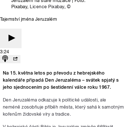
Jeruzalém na staré mozaice | Foto:
Pixabay,
Licence Pixabay
,
©
Tajemství jména Jeruzalém
3:24
Na 15. května letos po převodu z hebrejského
kalendáře připadá Den Jeruzaléma – svátek spjatý s
jeho sjednocením po šestidenní válce roku 1967.
Den Jeruzaléma odkazuje k politické události, ale
neméně zosobňuje příběh města, který sahá k samotným
kořenům židovské víry a tradice.
V hebrejské části Bible je Jeruzalém zmíněn 669krát.