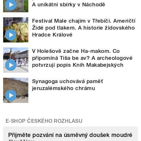
A unikátní sbírky v Náchodě
Festival Male chajim v Třebíči. Američtí
Židé pod tlakem. A historie židovského
Hradce Králové
V Holešově začne Ha-makom. Co
připomíná Tiša be av? A archeologové
potvrzují popis Knih Makabejských
Synagoga uchovává paměť
jeruzalémského chrámu
E-SHOP ČESKÉHO ROZHLASU
Přijměte pozvání na úsměvný doušek moudré