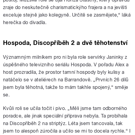
zraje do neskutečně charismatickýho frajera a na jevišti
exceluje stejně jako kolegyně. Určitě se zasmějete,“ láká
herečka do divadla.
Hospoda, Discopříběh 2 a dvě těhotenství
Významným milníkem pro ni byla role servírky Janinky z
úspěšného televizního seriálu Hospoda. V pořadu Alex a
host prozradila, že prostor tamní hospody byly kulisy a
natáčelo se v ateliérech na Barrandově. „Prvních 26 dílů
jsem byla těhotná, takže to mám takhle spojený,“ směje
se.
Kvůli roli se učila točit i pivo. „Měli jsme tam odborného
poradce, ale jinak speciální příprava nebyla. Ta probíhala
na Discopříběh 2 na striptýz. Léta jsem tancovala, tak
jsem to alespoň zúročila a učilo se mi to docela rychle.“ I