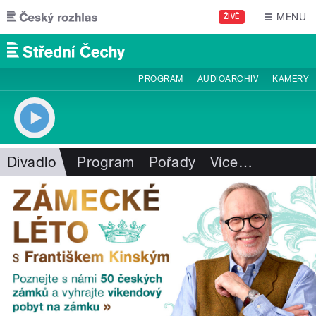
Přejít k hlavnímu obsahu
MENU
ŽIVĚ
PROGRAM
AUDIOARCHIV
KAMERY
Divadlo
Program
Pořady
Více
…