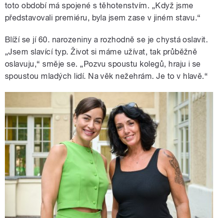
toto období má spojené s těhotenstvím. „Když jsme
představovali premiéru, byla jsem zase v jiném stavu.“
Blíží se jí 60. narozeniny a rozhodně se je chystá oslavit.
„Jsem slavící typ. Život si máme užívat, tak průběžně
oslavuju,“ směje se. „Pozvu spoustu kolegů, hraju i se
spoustou mladých lidí. Na věk nežehrám. Je to v hlavě.“