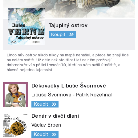
Tajuplný ostrov
Koupit
Lincolnův ostrov nikdo nikdy na mapě nenašel, a přece ho znají lidé
na celém světě. Už déle než sto třicet let na něm prožívají
dobrodružství s pěticí trosečníků, kteří na něm našli útočiště, a
hlavně nejedno tajemství.
Děkovačky Libuše Švormové
Libuše Švormová - Patrik Rozehnal
Koupit
Denár v dívčí dlani
Václav Erben
Koupit