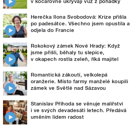
v kočárovně ukrývají vůz z pohádky
Herečka Ilona Svobodová: Krize přišla
po padesátce. Všechno jsem opustila a
odjela do Francie
Rokokový zámek Nové Hrady: Když
jsme přišli, běhaly tu slepice,
v okapech rostla zeleň, říká majitel
Romantická zákoutí, velkolepá
oranžerie. Místo farmy manželé koupili
zámek ve Světlé nad Sázavou
Stanislav Příhoda se věnuje malířství
i ve svých devadesáti letech. Předává
uměním lidem radost