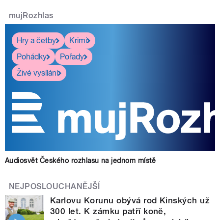
mujRozhlas
Hry a četby
Krimi
Pohádky
Pořady
Živé vysílání
Audiosvět Českého rozhlasu na jednom místě
NEJPOSLOUCHANĚJŠÍ
Karlovu Korunu obývá rod Kinských už
300 let. K zámku patří koně,