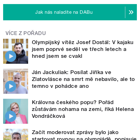
Jak nás naladíte na DABu
VÍCE Z POŘADU
Olympijský vítěz Josef Dostál: V kajaku
jsem poprvé seděl ve třech letech a
hned jsem se cvakl
Ján Jackuliak: Posílat Jiříka ve
Zlatovlásce na smrt mě nebavilo, ale to
temno v pohádce ano
Královna českého popu? Pořád
zůstávám nohama na zemi, říká Helena
Vondráčková
Začít moderovat zprávy bylo jako
startovat rovnou na olympiádě, popisuje