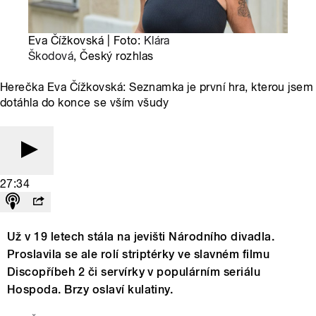
Eva Čížkovská | Foto:
Klára
Škodová
, Český rozhlas
Herečka Eva Čížkovská: Seznamka je první hra, kterou jsem
dotáhla do konce se vším všudy
27:34
Už v 19 letech stála na jevišti Národního divadla.
Proslavila se ale rolí striptérky ve slavném filmu
Discopříbeh 2 či servírky v populárním seriálu
Hospoda. Brzy oslaví kulatiny.