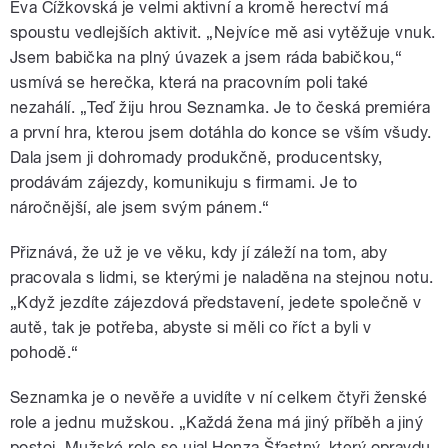
Eva Čížkovská je velmi aktivní a kromě herectví má
spoustu vedlejších aktivit. „Nejvíce mě asi vytěžuje vnuk.
Jsem babička na plný úvazek a jsem ráda babičkou,“
usmívá se herečka, která na pracovním poli také
nezahálí. „Teď žiju hrou Seznamka. Je to česká premiéra
a první hra, kterou jsem dotáhla do konce se vším všudy.
Dala jsem ji dohromady produkčně, producentsky,
prodávám zájezdy, komunikuju s firmami. Je to
náročnější, ale jsem svým pánem.“
Přiznává, že už je ve věku, kdy jí záleží na tom, aby
pracovala s lidmi, se kterými je naladěna na stejnou notu.
„Když jezdíte zájezdová představení, jedete společně v
autě, tak je potřeba, abyste si měli co říct a byli v
pohodě.“
Seznamka je o nevěře a uvidíte v ní celkem čtyři ženské
role a jednu mužskou. „Každá žena má jiný příběh a jiný
postoj. Mužské role se ujal Honza Šťastný, který opravdu