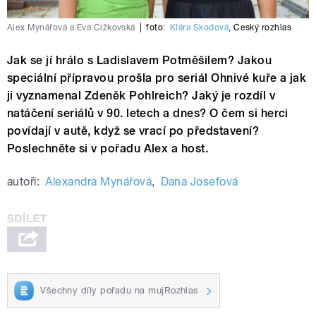
Alex Mynářová a Eva Čížkovská
|
foto:
Klára Škodová
,
Český rozhlas
Jak se jí hrálo s Ladislavem Potměšilem? Jakou
speciální přípravou prošla pro seriál Ohnivé kuře a jak
ji vyznamenal Zdeněk Pohlreich? Jaký je rozdíl v
natáčení seriálů v 90. letech a dnes? O čem si herci
povídají v autě, když se vrací po představení?
Poslechněte si v pořadu Alex a host.
autoři:
Alexandra Mynářová
,
Dana Josefová
Všechny díly pořadu na mujRozhlas