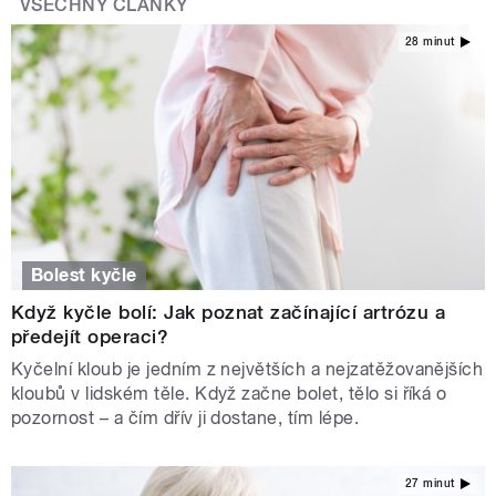
VŠECHNY ČLÁNKY
28 minut
Bolest kyčle
Když kyčle bolí: Jak poznat začínající artrózu a
předejít operaci?
Kyčelní kloub je jedním z největších a nejzatěžovanějších
kloubů v lidském těle. Když začne bolet, tělo si říká o
pozornost – a čím dřív ji dostane, tím lépe.
27 minut