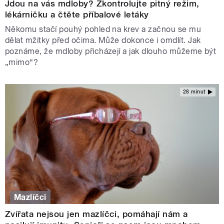
Jdou na vás mdloby? Zkontrolujte pitný režim,
lékárničku a čtěte příbalové letáky
Někomu stačí pouhý pohled na krev a začnou se mu
dělat mžitky před očima. Může dokonce i omdlít. Jak
poznáme, že mdloby přicházejí a jak dlouho můžeme být
„mimo“?
28 minut
Mazlíčci
Zvířata nejsou jen mazlíčci, pomáhají nám a