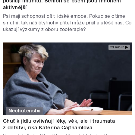
posilují imunitu. Senioři se psem jsou mnohem
aktivnější
Psi mají schopnost cítit lidské emoce. Pokud se cítíme
smutní, tak náš čtyřnohý přítel může přijít a utěšit nás. Co
ukazují výzkumy z oboru zooterapie?
29 minut
Nechutenství
Chuť k jídlu ovlivňují léky, věk, ale i traumata
z dětství, říká Kateřina Cajthamlová