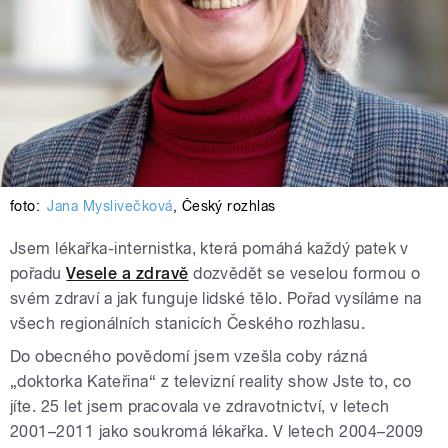
foto:
Jana Myslivečková
,
Český rozhlas
Jsem lékařka-internistka, která pomáhá každý patek v
pořadu
Vesele a zdravě
dozvědět se veselou formou o
svém zdraví a jak funguje lidské tělo. Pořad vysíláme na
všech regionálních stanicích Českého rozhlasu.
Do obecného povědomí jsem vzešla coby rázná
„doktorka Kateřina“ z televizní reality show Jste to, co
jíte. 25 let jsem pracovala ve zdravotnictví, v letech
2001–2011 jako soukromá lékařka. V letech 2004–2009