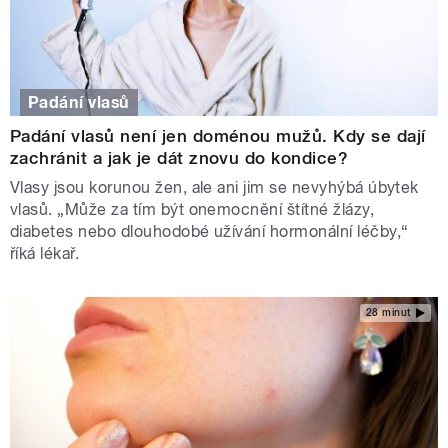
Padání vlasů
Padání vlasů není jen doménou mužů. Kdy se dají
zachránit a jak je dát znovu do kondice?
Vlasy jsou korunou žen, ale ani jim se nevyhýbá úbytek
vlasů. „Může za tím být onemocnění štítné žlázy,
diabetes nebo dlouhodobé užívání hormonální léčby,“
říká lékař.
28 minut