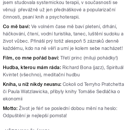
jsem studovala systemickou terapii, v současnosti se
věnuji převážně už jen přednáškové a popularizační
činnosti, psaní knih a psychoterapii.
Co mě baví:
Ve volném čase mě baví pletení, drhání,
háčkování, čtení, vodní turistika, tanec, luštění sudoku a
život vůbec. Přináší prý totiž alespoň 5 zázraků denně
každému, kdo na ně věří a umí je kolem sebe nacházet!
Film, co mne pořád baví:
Třetí princ (miluji pohádky!)
Hudba, kterou mám ráda:
Richard Bona (jazz), Spirituál
Kvintet (všechno), meditační hudbu
Kniha, u níž nikdy neusnu:
Cokoli od Terryho Pratchetta
či Paula Watzlawicka, přibyly knihy Tomáše Sedláčka o
ekonomii
Motto:
Život je fér! se poslední dobou mění na heslo:
Odpuštění je nejlepší pomsta!