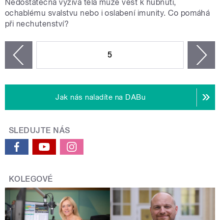
Nedostatečná výživa těla může vést k hubnutí,
ochablému svalstvu nebo i oslabení imunity. Co pomáhá
při nechutenství?
STRÁNKY
5
n
zí
Jak nás naladíte na DABu
SLEDUJTE NÁS
KOLEGOVÉ