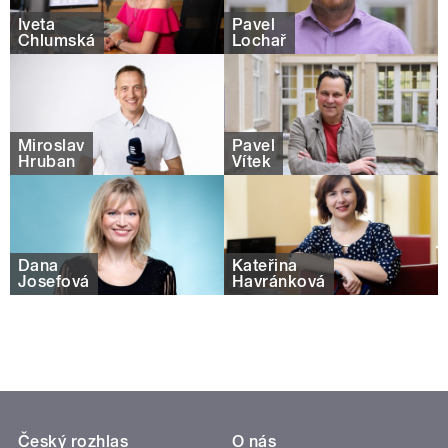
Iveta
Pavel
Chlumská
Lochař
Miroslav
Pavel
Hruban
Vítek
Dana
Kateřina
Josefová
Havránková
Český rozhlas
O nás