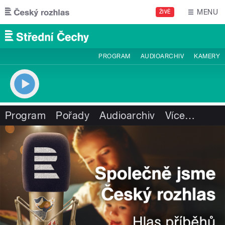
Přejít k hlavnímu obsahu
MENU
ŽIVĚ
PROGRAM
AUDIOARCHIV
KAMERY
Program
Pořady
Audioarchiv
Více
…