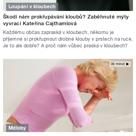
Loupání v kloubech
Škodí nám prokřupávání kloubů? Zaběhnuté mýty
vyvrací Kateřina Cajthamlová
Každému občas zapraská v kloubech, někomu je
příjemné si prokřupnout drobné klouby v prstech na ruce.
Je to ale dobře? A proč nám vůbec praská v kloubech?
30 minut
Mdloby