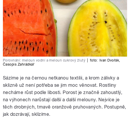
Porovnání: meloun vodní a meloun cukrový žlutý
|
foto:
Ivan Dvořák
,
Časopis Zahrádkář
Sázíme je na černou netkanou textilii, a krom zálivky a
sklizně už není potřeba se jim moc věnovat. Rostliny
necháme růst podle libosti. Porost je značně zahoustlý,
na výhonech narůstají další a další melouny. Nejvíce je
těch drobných, tmavě oranžově pruhovaných. Postupně,
jak dozrávají, sklízíme.