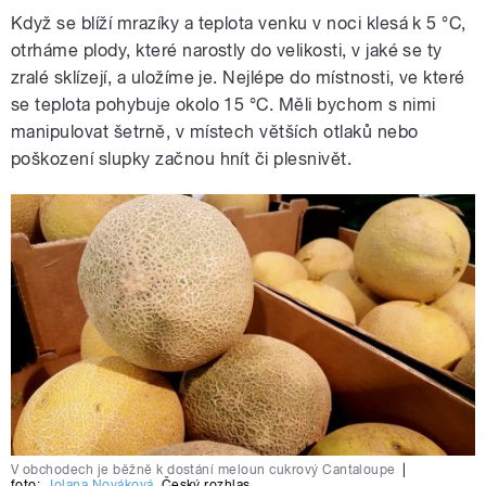
Když se blíží mrazíky a teplota venku v noci klesá k 5 °C,
otrháme plody, které narostly do velikosti, v jaké se ty
zralé sklízejí, a uložíme je. Nejlépe do místnosti, ve které
se teplota pohybuje okolo 15 °C. Měli bychom s nimi
manipulovat šetrně, v místech větších otlaků nebo
poškození slupky začnou hnít či plesnivět.
V obchodech je běžně k dostání meloun cukrový Cantaloupe
|
foto:
Jolana Nováková
,
Český rozhlas