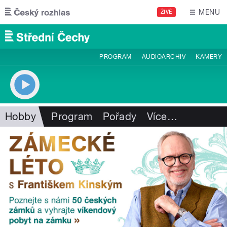
Přejít k hlavnímu obsahu
MENU
ŽIVĚ
PROGRAM
AUDIOARCHIV
KAMERY
Hobby
Program
Pořady
Více
…