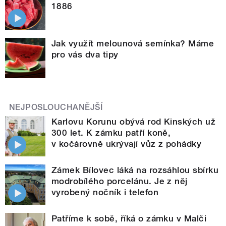
1886
Jak využít melounová semínka? Máme
pro vás dva tipy
NEJPOSLOUCHANĚJŠÍ
Karlovu Korunu obývá rod Kinských už
300 let. K zámku patří koně,
v kočárovně ukrývají vůz z pohádky
Zámek Bílovec láká na rozsáhlou sbírku
modrobílého porcelánu. Je z něj
vyrobený nočník i telefon
Patříme k sobě, říká o zámku v Malči