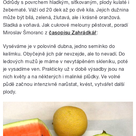
Odrůdy s povrchem hladkým, síťkovaným, plody kulaté i
žebernaté. Váží od 20 dek až po dvě kila. Jejich dužnina
může být bílá, zelená, žlutavá, ale i krásně oranžová.
Sladká a voňavá. Jak cukrové melouny pěstovat, poradí
Miroslav Šmoranc z
časopisu Zahrádkář
:
Vyséváme je v polovině dubna, jedno semínko do
kelímku. Obyčejně jich pár nevzejde, ale to nevadí. Do
ledových mužů je máme v nevytápěném skleníku, poté
je vysadíme ven. Prakticky už v době výsadby jsou na
nich květy a na některých i malinké plůdky. Ve volné
půdě začnou intenzivně narůstat, kvést, vytvářet další
plody.