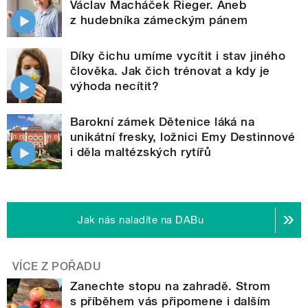
Václav Macháček Rieger. Aneb
z hudebníka zámeckým pánem
Díky čichu umíme vycítit i stav jiného
člověka. Jak čich trénovat a kdy je
výhoda necítit?
Barokní zámek Dětenice láká na
unikátní fresky, ložnici Emy Destinnové
i děla maltézských rytířů
Jak nás naladíte na DABu
VÍCE Z POŘADU
Zanechte stopu na zahradě. Strom
s příběhem vás připomene i dalším