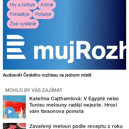
Hry a četby
Krimi
Pohádky
Pořady
Živé vysílání
Audiosvět Českého rozhlasu na jednom místě
MOHLO BY VÁS ZAJÍMAT
Kateřina Cajthamlová: V Egyptě nebo
Tunisu melouny raději nejezte. Hrozí
vám faraonova pomsta
Zavařený meloun podle receptu z roku