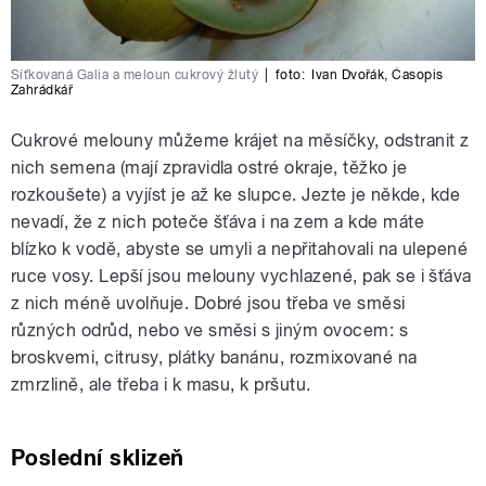
Síťkovaná Galia a meloun cukrový žlutý
|
foto:
Ivan Dvořák
,
Časopis
Zahrádkář
Cukrové melouny můžeme krájet na měsíčky, odstranit z
nich semena (mají zpravidla ostré okraje, těžko je
rozkoušete) a vyjíst je až ke slupce. Jezte je někde, kde
nevadí, že z nich poteče šťáva i na zem a kde máte
blízko k vodě, abyste se umyli a nepřitahovali na ulepené
ruce vosy. Lepší jsou melouny vychlazené, pak se i šťáva
z nich méně uvolňuje. Dobré jsou třeba ve směsi
různých odrůd, nebo ve směsi s jiným ovocem: s
broskvemi, citrusy, plátky banánu, rozmixované na
zmrzlině, ale třeba i k masu, k pršutu.
Poslední sklizeň