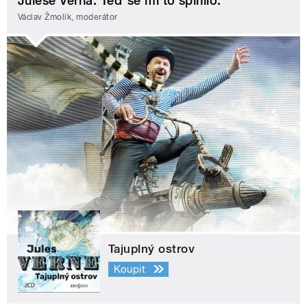
Julese Verna. Teď se mi to splnilo.
Václav Žmolík, moderátor
Tajuplný ostrov
Koupit