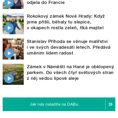
odjela do Francie
Rokokový zámek Nové Hrady: Když
jsme přišli, běhaly tu slepice,
v okapech rostla zeleň, říká majitel
Stanislav Příhoda se věnuje malířství
i ve svých devadesáti letech. Předává
uměním lidem radost
Zámek v Náměšti na Hané je obklopený
parkem. Do všech čtyř světových stran
z něj vedou lipové aleje
Jak nás naladíte na DABu