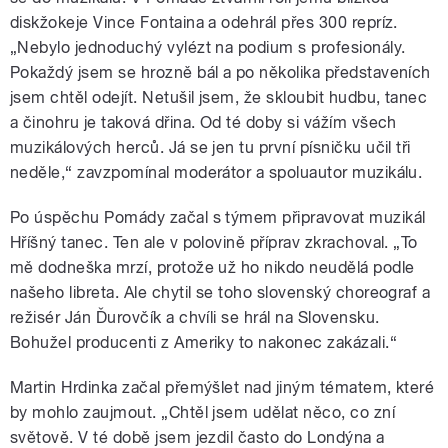
diskžokeje Vince Fontaina a odehrál přes 300 repríz.
„Nebylo jednoduchý vylézt na podium s profesionály.
Pokaždý jsem se hrozně bál a po několika představeních
jsem chtěl odejít. Netušil jsem, že skloubit hudbu, tanec
a činohru je taková dřina. Od té doby si vážím všech
muzikálových herců. Já se jen tu první písničku učil tři
neděle,“ zavzpomínal moderátor a spoluautor muzikálu.
Po úspěchu Pomády začal s týmem připravovat muzikál
Hříšný tanec. Ten ale v polovině příprav zkrachoval. „To
mě dodneška mrzí, protože už ho nikdo neudělá podle
našeho libreta. Ale chytil se toho slovenský choreograf a
režisér Ján Ďurovčík a chvíli se hrál na Slovensku.
Bohužel producenti z Ameriky to nakonec zakázali.“
Martin Hrdinka začal přemýšlet nad jiným tématem, které
by mohlo zaujmout. „Chtěl jsem udělat něco, co zní
světově. V té době jsem jezdil často do Londýna a