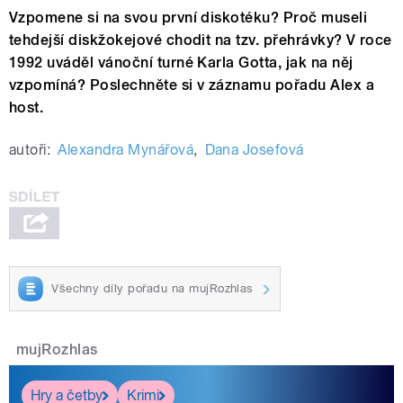
Vzpomene si na svou první diskotéku? Proč museli
tehdejší diskžokejové chodit na tzv. přehrávky? V roce
1992 uváděl vánoční turné Karla Gotta, jak na něj
vzpomíná? Poslechněte si v záznamu pořadu Alex a
host.
autoři:
Alexandra Mynářová
,
Dana Josefová
Všechny díly pořadu na mujRozhlas
mujRozhlas
Hry a četby
Krimi