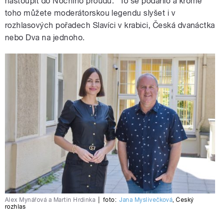
nastoupit do Nočního proudu.“ To se podařilo a kromě
toho můžete moderátorskou legendu slyšet i v
rozhlasových pořadech Slavíci v krabici, Česká dvanáctka
nebo Dva na jednoho.
Alex Mynářová a Martin Hrdinka
|
foto:
Jana Myslivečková
,
Český
rozhlas