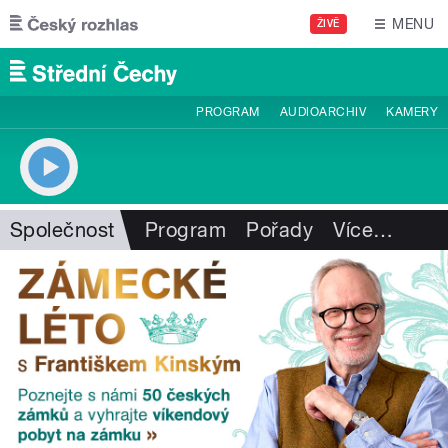
Přejít k hlavnímu obsahu
MENU
ŽIVĚ
PROGRAM
AUDIOARCHIV
KAMERY
Společnost
Program
Pořady
Více
…