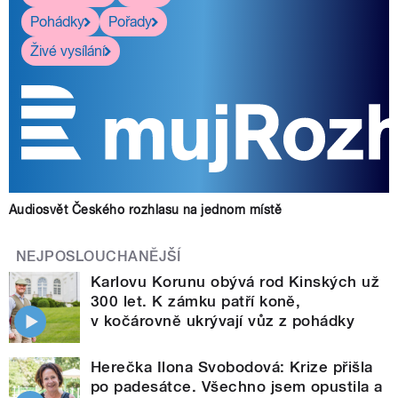
Pohádky
Pořady
Živé vysílání
Audiosvět Českého rozhlasu na jednom místě
NEJPOSLOUCHANĚJŠÍ
Karlovu Korunu obývá rod Kinských už
300 let. K zámku patří koně,
v kočárovně ukrývají vůz z pohádky
Herečka Ilona Svobodová: Krize přišla
po padesátce. Všechno jsem opustila a