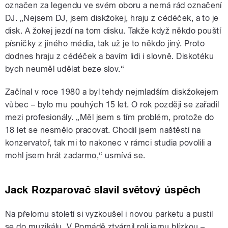
označen za legendu ve svém oboru a nemá rád označení
DJ. „Nejsem DJ, jsem diskžokej, hraju z cédéček, a to je
disk. A žokej jezdí na tom disku. Takže když někdo pouští
písničky z jiného média, tak už je to někdo jiný. Proto
dodnes hraju z cédéček a bavím lidi i slovně. Diskotéku
bych neuměl udělat beze slov.“
Začínal v roce 1980 a byl tehdy nejmladším diskžokejem
vůbec – bylo mu pouhých 15 let. O rok později se zařadil
mezi profesionály. „Měl jsem s tím problém, protože do
18 let se nesmělo pracovat. Chodil jsem naštěstí na
konzervatoř, tak mi to nakonec v rámci studia povolili a
mohl jsem hrát zadarmo,“ usmívá se.
Jack Rozparovač slavil světový úspěch
Na přelomu století si vyzkoušel i novou parketu a pustil
se do muzikálu. V Pomádě ztvárnil roli jemu blízkou –